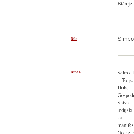
Bića je
Bik
Simbol
Binah
Sefirot
– To j
Duh
,
Gospod
Shiva
indijski
se
manifes
što je 