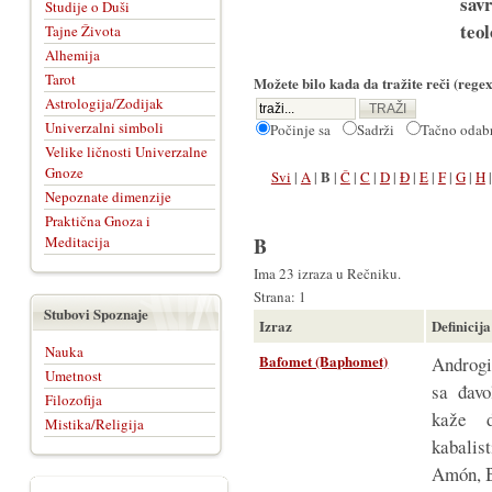
sav
Studije o Duši
teol
Tajne Života
Alhemija
Tarot
Možete bilo kada da tražite reči (regex
Astrologija/Zodijak
Univerzalni simboli
Počinje sa
Sadrži
Tačno oda
Velike ličnosti Univerzalne
Gnoze
B
Svi
|
A
|
|
Č
|
C
|
D
|
Đ
|
E
|
F
|
G
|
H
Nepoznate dimenzije
Praktična Gnoza i
Meditacija
B
Ima 23 izraza u Rečniku.
Strana: 1
Stubovi Spoznaje
Izraz
Definicija
Nauka
Bafomet (Baphomet)
Androgi
Umetnost
sa đavo
Filozofija
kaže d
Mistika/Religija
kabalis
Amón, B