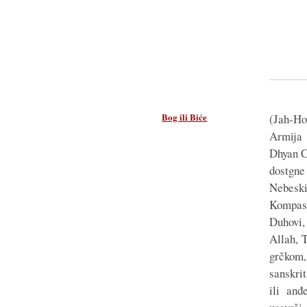
Bog ili Biće
(Jah-H
Armija 
Dhyan C
dostgne
Nebesk
Kompasi
Duhovi,
Allah, 
grčkom
sanskri
ili anđ