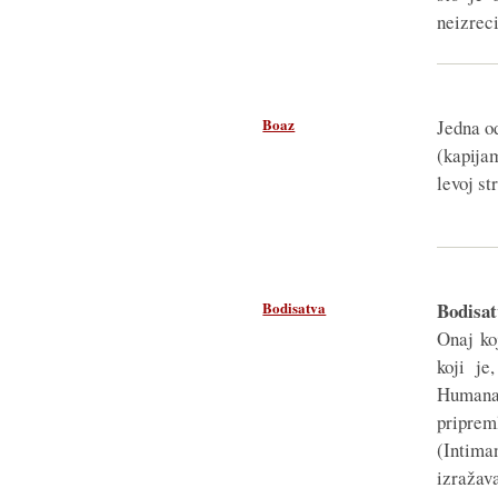
neizrec
Boaz
Jedna o
(kapija
levoj st
Bodisatva
Bodisat
Onaj ko
koji je
Humana 
priprem
(Intima
izraža