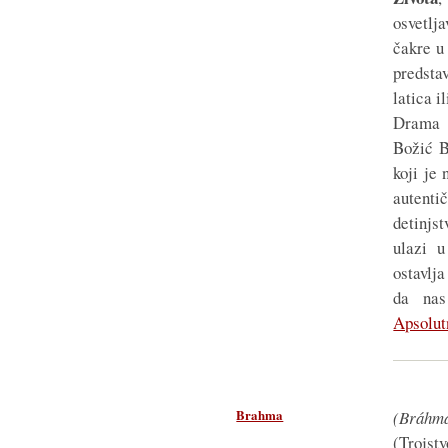
osvetlj
čakre u
predstav
latica i
Drama 
Božić B
koji je
autenti
detinjst
ulazi u
ostavlja
da nas
Apsolut
Brahma
(
Bráhm
(Trojs