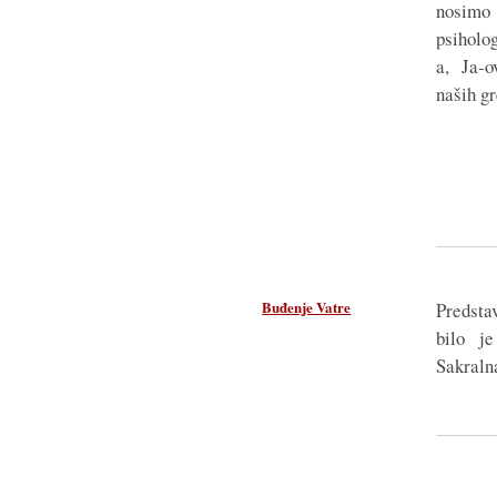
nosimo
psiholo
a, Ja-o
naših g
Buđenje Vatre
Predsta
bilo j
Sakraln