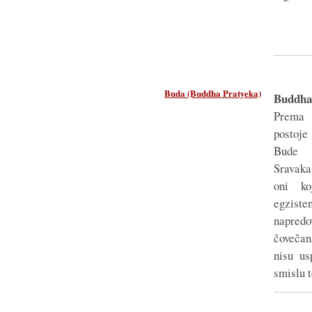
Buda (Buddha Pratyeka)
Buddh
Prema
postoje
Bude P
Sravaka
oni ko
egziste
napredo
čovečan
nisu us
smislu t