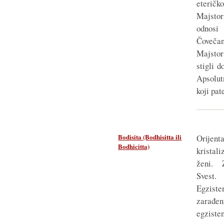
eteričk
Majstor
odnosi
Čoveča
Majstor
stigli 
Apsolut
koji pat
Bodisita (Bodhisitta ili
Orijenta
Bodhicitta)
kristali
ženi. 
Svest
Egzist
zarađ
egzisten