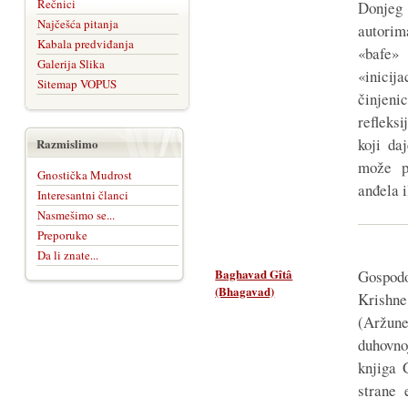
Rečnici
Donje
Najčešća pitanja
autorima
Kabala predviđanja
«bafe» 
Galerija Slika
«inicij
Sitemap VOPUS
činjeni
refleks
koji da
Razmislimo
može pr
Gnostička Mudrost
anđela 
Interesantni članci
Nasmešimo se...
Preporuke
Da li znate...
Baghavad Gîtâ
Gospod
(Bhagavad)
Krish
(Aržu
duhovn
knjiga 
strane 