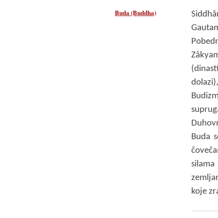
Buda (Buddha)
Siddhâ
Gautam
Pobedn
Zâkya
(dinas
dolaz
Budiz
suprug
Duhovn
Buda s
čoveča
silam
zemlja
koje z