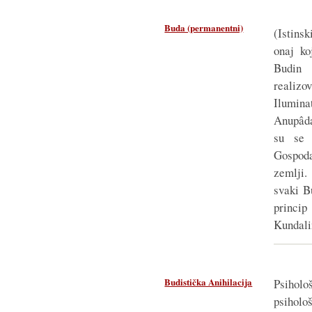
Buda (permanentni)
(Istinsk
onaj koj
Budin
reali
Ilum
Anupâda
su se 
Gospod
zemlji.
svaki B
princip
Kundalin
Budistička Anihilacija
Psihol
psiholo