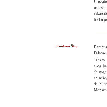
U ezote
ukupa
rukovod
borbu pr
Bambusov Štap
Bambuso
Palica-
"Teško
svog ba
će noge
se naše
da bi s
Monarhe