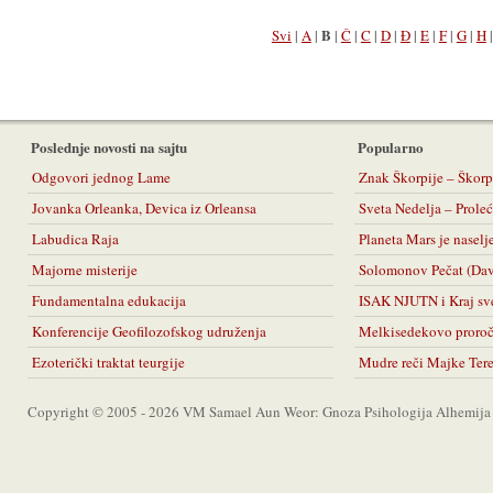
B
Svi
|
A
|
|
Č
|
C
|
D
|
Đ
|
E
|
F
|
G
|
H
Poslednje novosti na sajtu
Popularno
Odgovori jednog Lame
Znak Škorpije – Škorp
Jovanka Orleanka, Devica iz Orleansa
Sveta Nedelja – Prol
Labudica Raja
Planeta Mars je naselj
Majorne misterije
Solomonov Pečat (Da
Fundamentalna edukacija
ISAK NJUTN i Kraj sv
Konferencije Geofilozofskog udruženja
Melkisedekovo proro
Ezoterički traktat teurgije
Mudre reči Majke Ter
Copyright © 2005 - 2026 VM Samael Aun Weor: Gnoza Psihologija Alhemija A