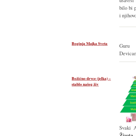
usavrši
bilo bi
i njihov
Boginja Majka Sveta
Guru D
Devicama
Božićno drvce (jelka) –
stablo našeg živ
Svaki 
Života
,