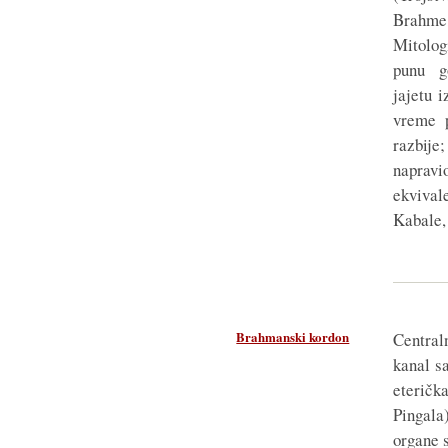
Brahm
Mitolog
punu g
jajetu i
vreme p
razbij
naprav
ekviva
Kabale,
Brahmanski kordon
Central
kanal s
eteričk
Pingala)
organe 