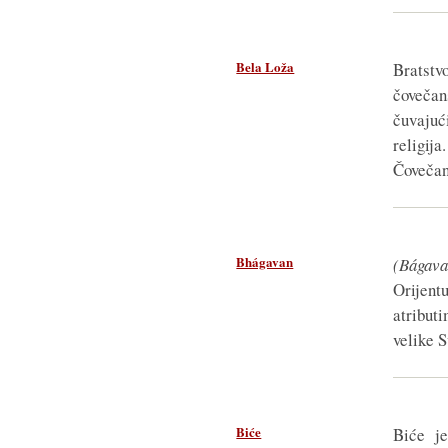
Bela Loža
Bratstv
čovečan
čuvajuć
religij
Čovečan
Bhágavan
(Bágava
Orijen
atribut
velike S
Biće
Biće je