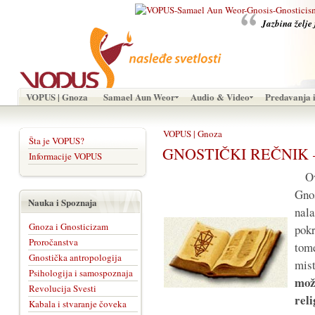
Jazbina želje 
VOPUS | Gnoza
Samael Aun Weor
Audio & Video
Predavanja i
VOPUS | Gnoza
Šta je VOPUS?
GNOSTIČKI REČNIK –
Informacije VOPUS
Ova
Gno
Nauka i Spoznaja
nal
Gnoza i Gnosticizam
pok
Proročanstva
tom
Gnostička antropologija
mis
Psihologija i samospoznaja
mož
Revolucija Svesti
rel
Kabala i stvaranje čoveka