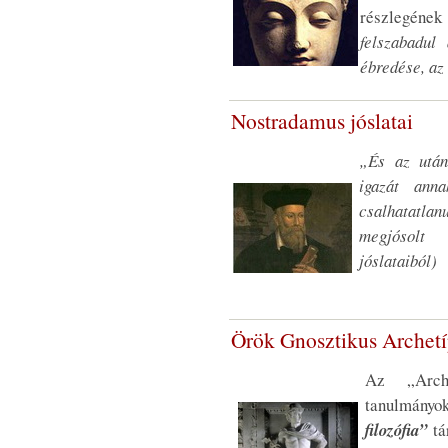
részlegéne
felszabadul
ébredése, az
Nostradamus jóslatai
„És az utá
igazát ann
csalhatatl
megjósolt 
jóslataiból)
Örök Gnosztikus Archet
Az „Arch
tanulmányok
filozófia”
tá