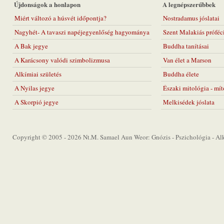
Újdonságok a honlapon
A legnépszerűbbek
Miért változó a húsvét időpontja?
Nostradamus jóslatai
Nagyhét- A tavaszi napéjegyenlőség hagyománya
Szent Malakiás próféc
A Bak jegye
Buddha tanításai
A Karácsony valódi szimbolizmusa
Van élet a Marson
Alkímiai születés
Buddha élete
A Nyilas jegye
Északi mitológia - mí
A Skorpió jegye
Melkisédek jóslata
Copyright © 2005 - 2026 Nt.M. Samael Aun Weor: Gnózis - Pszichológia - Alkí