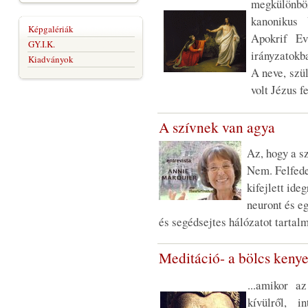
megkülönbö
kanonikus
Képgalériák
Apokrif Ev
GY.I.K.
irányzatokb
Kiadványok
A neve, szü
volt Jézus f
A szívnek van agya
Az, hogy a s
Nem. Felfede
kifejlett ide
neuront és eg
és segédsejtes hálózatot tartal
Meditáció- a bölcs keny
...amikor 
kívülről, i