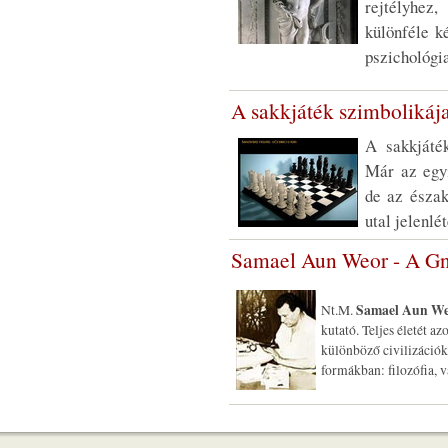
rejtélyhez
különféle k
pszichológia
A sakkjáték szimbolikáj
A sakkjáté
Már az egyi
de az észak
utal jelenlé
Samael Aun Weor - A Gn
Samael Aun W
Nt.M.
kutató. Teljes életét a
különböző civilizációk
formákban: filozófia, 