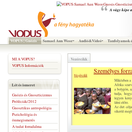
A vágy képe a
VOPUS | Gnózis
Samael Aun Weor
Audió&Videó
Tanfolyamok é
Vezércikk
MI A VOPUS?
VOPUS Információk
Személyes forra
Vezércikk
Miközben a 
Lét és ismeret
Afrika szar
a bolygón, 
tudja, hogy
Gnózis és Gnoszticizmus
legyen keny
Próféciák/2012
látni előre.
Az élet cél
Gnosztikus antropológia
sikerül megt
Pszichológia és
önmegismerés
A tudat forradalma