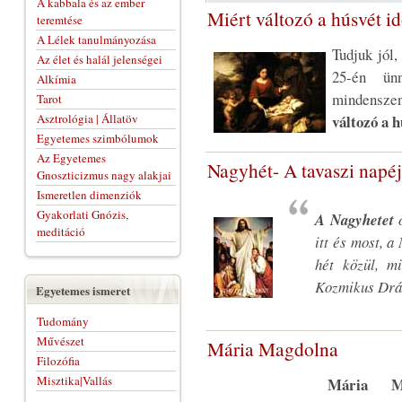
A kabbala és az ember
Miért változó a húsvét i
teremtése
A Lélek tanulmányozása
Tudjuk jól
Az élet és halál jelenségei
25-én ünn
Alkímia
mindensze
Tarot
Asztrológia | Állatöv
változó a 
Egyetemes szimbólumok
Az Egyetemes
Nagyhét- A tavaszi nap
Gnoszticizmus nagy alakjai
Ismeretlen dimenziók
Gyakorlati Gnózis,
A Nagyhetet
meditáció
itt és most, 
hét közül, m
Kozmikus Drám
Egyetemes ismeret
Tudomány
Művészet
Mária Magdolna
Filozófia
Misztika|Vallás
Mária Ma