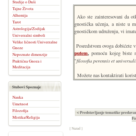
Studije o Duši
Tajne Života
Alhemija
Ako ste zainteresovani da ot
Tarot
gnostička učenja, a niste u m
Astrologija/Zodijak
gnostičkom udruženju, vi imat
Univerzalni simboli
Velike ličnosti Univerzalne
Posredstvom ovoga dobićete vr
Gnoze
putem
,
pomoću kojeg biste mo
Nepoznate dimenzije
filosofia perennis et universali
"
Praktična Gnoza i
Meditacija
Možete nas kontaktirati koris
Stubovi Spoznaje
Nauka
Umetnost
Filozofija
< Predstavljanje tematike predava
Mistika/Religija
Fa
[ Nazad ]