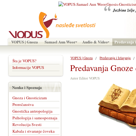
Jazbina želje 
VOPUS | Gnoza
Samael Aun Weor
Audio & Video
Predavanja i
VOPUS | Gnoza
Predavanja i Izlaganja
Šta je VOPUS?
Predavanja Gnoze
Informacije VOPUS
Autor Editor VOPUS
Nauka i Spoznaja
Gnoza i Gnosticizam
Proročanstva
Gnostička antropologija
Psihologija i samospoznaja
Revolucija Svesti
Kabala i stvaranje čoveka