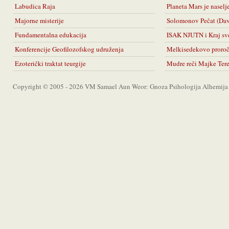
Labudica Raja
Planeta Mars je naselj
Majorne misterije
Solomonov Pečat (Da
Fundamentalna edukacija
ISAK NJUTN i Kraj sv
Konferencije Geofilozofskog udruženja
Melkisedekovo proro
Ezoterički traktat teurgije
Mudre reči Majke Ter
Copyright © 2005 - 2026 VM Samael Aun Weor: Gnoza Psihologija Alhemija A