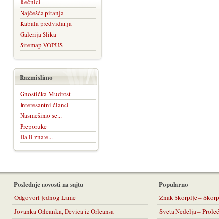
Rečnici
Najčešća pitanja
Kabala predviđanja
Galerija Slika
Sitemap VOPUS
Razmislimo
Gnostička Mudrost
Interesantni članci
Nasmešimo se...
Preporuke
Da li znate...
Poslednje novosti na sajtu
Popularno
Odgovori jednog Lame
Znak Škorpije – Škorp
Jovanka Orleanka, Devica iz Orleansa
Sveta Nedelja – Prol