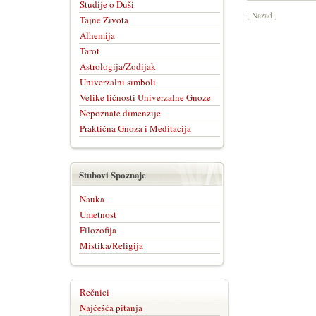
Studije o Duši
[ Nazad ]
Tajne Života
Alhemija
Tarot
Astrologija/Zodijak
Univerzalni simboli
Velike ličnosti Univerzalne Gnoze
Nepoznate dimenzije
Praktična Gnoza i Meditacija
Stubovi Spoznaje
Nauka
Umetnost
Filozofija
Mistika/Religija
Rečnici
Najčešća pitanja