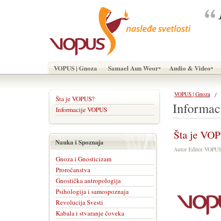
VOPUS | Gnoza
Samael Aun Weor
Audio & Video
VOPUS | Gnoza
Šta je VOPUS?
Informac
Informacije VOPUS
Šta je VO
Nauka i Spoznaja
Autor Editor VOPU
Gnoza i Gnosticizam
Proročanstva
Gnostička antropologija
Psihologija i samospoznaja
Revolucija Svesti
Kabala i stvaranje čoveka