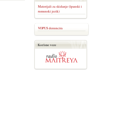
Materijali za skidanje (španski i
rumunski jezik)
VOPUS denuncira
Korisne veze