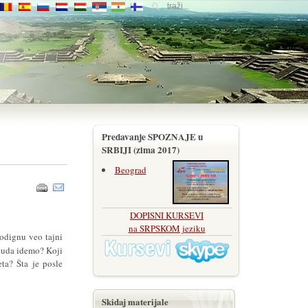
Predavanje SPOZNAJE u
SRBIJI (zima 2017)
Beograd
DOPISNI KURSEVI
na SRPSKOM jeziku
odignu veo tajni
kuda idemo? Koji
eta? Šta je posle
Skidaj materijale