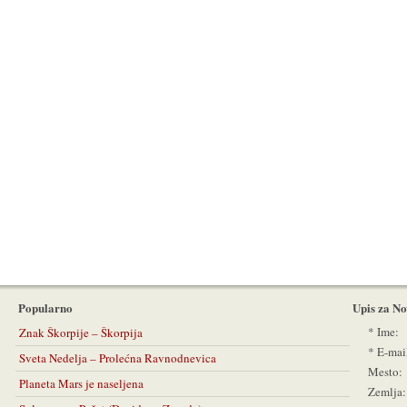
Popularno
Upis za No
*
Ime:
Znak Škorpije – Škorpija
*
E-mai
Sveta Nedelja – Prolećna Ravnodnevica
Mesto:
Planeta Mars je naseljena
Zemlja: