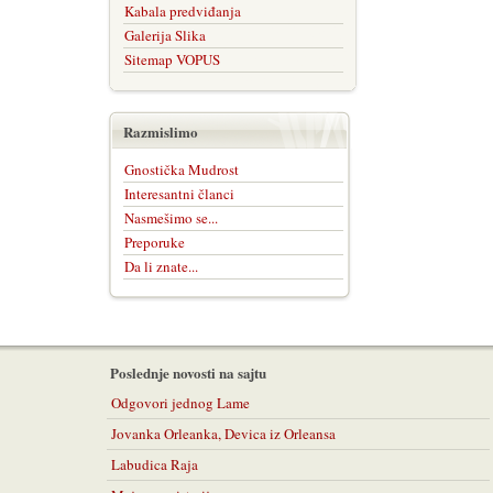
Kabala predviđanja
Galerija Slika
Sitemap VOPUS
Razmislimo
Gnostička Mudrost
Interesantni članci
Nasmešimo se...
Preporuke
Da li znate...
Poslednje novosti na sajtu
Odgovori jednog Lame
Jovanka Orleanka, Devica iz Orleansa
Labudica Raja