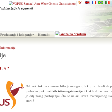
Jazbina želje je u pameti
Predavanja i Izlaganja
Kontakt
Informacije
ije
PUS?
S
Oduvek, tokom vremena bilo je mnogo njih koji su želeli da p
velikih istina egzistencije
prebačen preko
: Odakle dolazimo i 
je cilj našeg postojanja? Šta se nalazi izvan materijalnog sv
smrti?