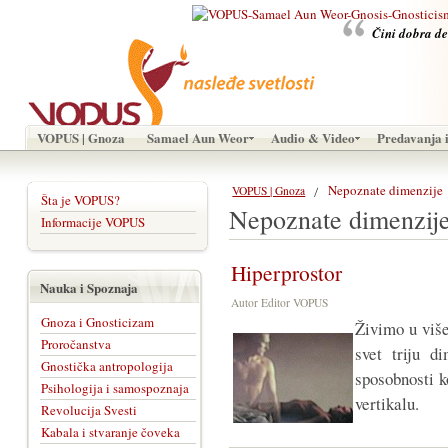
Čini dobra de
VOPUS | Gnoza
Samael Aun Weor
Audio & Video
Predavanja i
Nepoznate dimenzije
VOPUS | Gnoza
Šta je VOPUS?
Nepoznate dimenzij
Informacije VOPUS
Hiperprostor
Nauka i Spoznaja
Autor Editor VOPUS
Gnoza i Gnosticizam
Živimo u viš
Proročanstva
svet triju d
Gnostička antropologija
sposobnosti 
Psihologija i samospoznaja
vertikalu.
Revolucija Svesti
Kabala i stvaranje čoveka