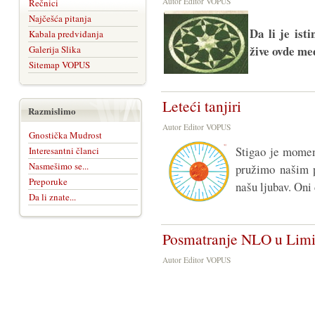
Autor Editor VOPUS
Rečnici
Najčešća pitanja
Da li je isti
Kabala predviđanja
žive ovde m
Galerija Slika
Sitemap VOPUS
Leteći tanjiri
Razmislimo
Autor Editor VOPUS
Gnostička Mudrost
Stigao je momen
Interesantni članci
Nasmešimo se...
pružimo našim p
Preporuke
našu ljubav. Oni
Da li znate...
Posmatranje NLO u Limi
Autor Editor VOPUS