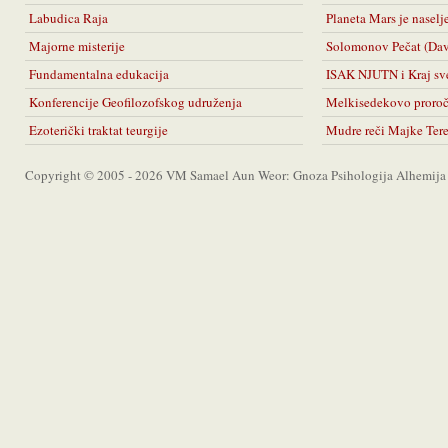
Labudica Raja
Planeta Mars je naselj
Majorne misterije
Solomonov Pečat (Da
Fundamentalna edukacija
ISAK NJUTN i Kraj sv
Konferencije Geofilozofskog udruženja
Melkisedekovo proro
Ezoterički traktat teurgije
Mudre reči Majke Ter
Copyright © 2005 - 2026 VM Samael Aun Weor: Gnoza Psihologija Alhemija A