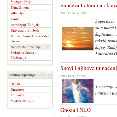
Studije o Duši
Sunčeva Lateralna oktav
Tajne Života
Alhemija
Autor Editor VOPUS
Tarot
Superiorni 
Astrologija/Zodijak
su u nama i
Univerzalni simboli
kaptiramo 
Velike ličnosti Univerzalne
takvih tran
Gnoze
kojeg Radij
Nepoznate dimenzije
Praktična Gnoza i
Lateralna O
Meditacija
Snovi i njihovo tumačen
Stubovi Spoznaje
Autor Editor VOPUS
Nauka
Tumačenje s
Umetnost
naučno i u 
Filozofija
Mistika/Religija
Gnoza i NLO