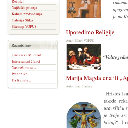
Rečnici
rukama
Najčešća pitanja
njegova
Kabala predviđanja
je na K
Galerija Slika
Sitemap VOPUS
Uporedimo Religije
Autor Editor VOPUS
Razmislimo
Gnostička Mudrost
“Volite jedn
Interesantni članci
Nasmešimo se...
Preporuke
Marija Magdalena ili „A
Da li znate...
Autor Lynn Hachey
Hristos Isu
takođe rek
usavršiti u 
je tvoje sr
“
bližnji
. I 