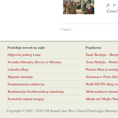
je u 
Čoveči
[ Nazad ]
Poslednje novosti na sajtu
Popularno
Odgovori jednog Lame
Znak Škorpije – Škorp
Jovanka Orleanka, Devica iz Orleansa
Sveta Nedelja – Prol
Labudica Raja
Planeta Mars je naselj
Majorne misterije
Solomonov Pečat (Da
Fundamentalna edukacija
ISAK NJUTN i Kraj sv
Konferencije Geofilozofskog udruženja
Melkisedekovo proro
Ezoterički traktat teurgije
Mudre reči Majke Ter
Copyright © 2005 - 2026 VM Samael Aun Weor: Gnoza Psihologija Alhemija A