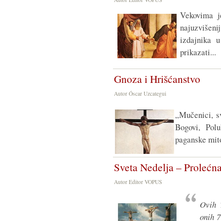
Vekovima j
najuzvišenij
izdajnika 
prikazati...
Gnoza i Hrišćanstvo
Autor Óscar Uzcategui
„Mučenici, sv
Bogovi, Polu
paganske mit
Sveta Nedelja – Prolećn
Autor Editor VOPUS
Ovih
onih 