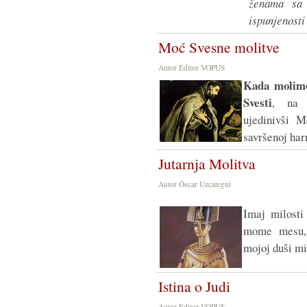
ženama sa 
ispunjenosti
Moć Svesne molitve
Autor Editor VOPUS
Kada molimo
Svesti
, na u
ujedinivši M
savršenoj ha
Jutarnja Molitva
Autor Óscar Uzcategui
Imaj milosti
mome mesu, 
mojoj duši mi
Istina o Judi
Autor Editor VOPUS