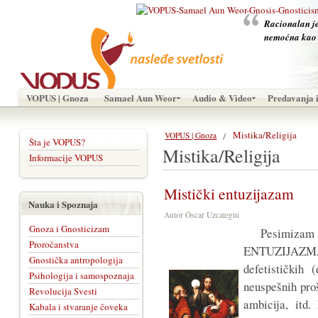
Racionalan je 
nemoćna kao 
VOPUS | Gnoza
Samael Aun Weor
Audio & Video
Predavanja i
Mistika/Religija
VOPUS | Gnoza
Šta je VOPUS?
Mistika/Religija
Informacije VOPUS
Mistički entuzijazam
Nauka i Spoznaja
Autor Óscar Uzcategui
Gnoza i Gnosticizam
Pesimizam 
Proročanstva
ENTUZIJAZMA.
Gnostička antropologija
defetističkih 
Psihologija i samospoznaja
neuspešnih proš
Revolucija Svesti
ambicija, itd
Kabala i stvaranje čoveka