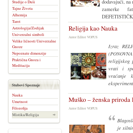
dodavajući, na 
Studije o Duši
Tajne Života
zamerke fat
Alhemija
DEFETISTIČK
Tarot
Religija kao Nauka
Astrologija/Zodijak
Univerzalni simboli
Autor Editor VOPUS
Velike ličnosti Univerzalne
Izraz RELI
Gnoze
(PONOVNA V
Nepoznate dimenzije
Praktična Gnoza i
religijskog
Meditacija
vrati i sp
vraćanje 
eksperimenta
Stubovi Spoznaje
Nauka
Muško – ženska priroda
Umetnost
Filozofija
Autor Editor VOPUS
Mistika/Religija
Blagosl
je siln