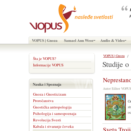
VOPUS | Gnoza
Samael Aun Weor
Audio & Video
VOPUS | Gnoza
Šta je VOPUS?
Studije o
Informacije VOPUS
Neprestano
Nauka i Spoznaja
Autor Editor VOPU
Gnoza i Gnosticizam
Proročanstva
On
s
Gnostička antropologija
o
Psihologija i samospoznaja
Revolucija Svesti
Kabala i stvaranje čoveka
Sveta Troji