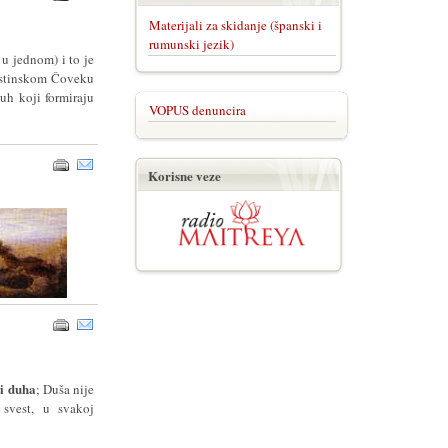
Materijali za skidanje (španski i
rumunski jezik)
 u jednom) i to je
 istinskom Čoveku
uh koji formiraju
VOPUS denuncira
Korisne veze
i duha
; Duša nije
 svest, u svakoj