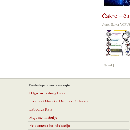
Čakre – čul
Autor Editor VOPU
[ Nazad ]
Poslednje novosti na sajtu
Odgovori jednog Lame
Jovanka Orleanka, Devica iz Orleansa
Labudica Raja
Majorne misterije
Fundamentalna edukacija