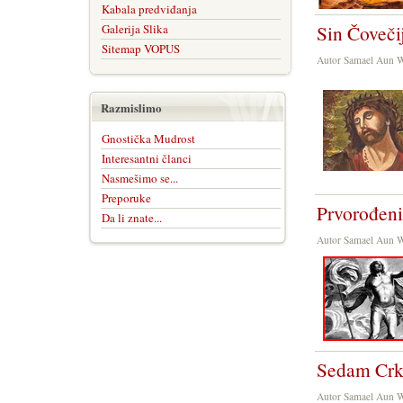
Kabala predviđanja
Sin Čoveči
Galerija Slika
Sitemap VOPUS
Autor Samael Aun 
Razmislimo
Gnostička Mudrost
Interesantni članci
Nasmešimo se...
Preporuke
Prvorođeni
Da li znate...
Autor Samael Aun 
Sedam Crka
Autor Samael Aun 