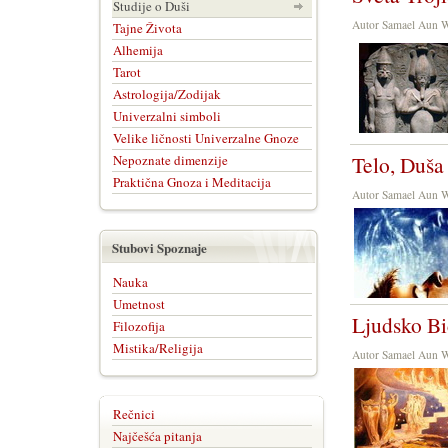
Studije o Duši
Autor Samael Aun 
Tajne Života
Alhemija
Tarot
Astrologija/Zodijak
Univerzalni simboli
Velike ličnosti Univerzalne Gnoze
Telo, Duša
Nepoznate dimenzije
Praktična Gnoza i Meditacija
Autor Samael Aun 
Stubovi Spoznaje
Nauka
Umetnost
Ljudsko Bi
Filozofija
Mistika/Religija
Autor Samael Aun 
Rečnici
Najčešća pitanja