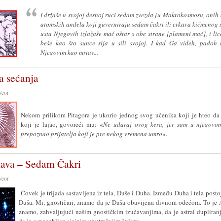
I držaše u svojoj desnoj ruci sedam zvezda [u Makrokosmosu, onih
atomskih anđela koji guverniraju sedam čakri ili crkava kičmenog st
usta Njegovih izlažaše mač oštar s obe strane [plameni mač], i li
beše kao što sunce sija u sili svojoj.
I kad Ga videh, padoh
Njegovim kao mrtav...
a sećanja
Weor
Nekom prilikom Pitagora je ukorio jednog svog učenika koji je hteo da
koji je lajao, govoreći mu: «
Ne udaraj ovog kera, jer sam u njegovo
prepoznao prijatelja koji je pre nekog vremena umro
».
ava – Sedam Čakri
Weor
Čovek je trijada sastavljena iz tela, Duše i Duha. Između Duha i tela postoj
Duša. Mi, gnostičari, znamo da je Duša obavijena divnom odećom. To je A
znamo, zahvaljujući našim gnostičkim izučavanjima, da je astral dupliran