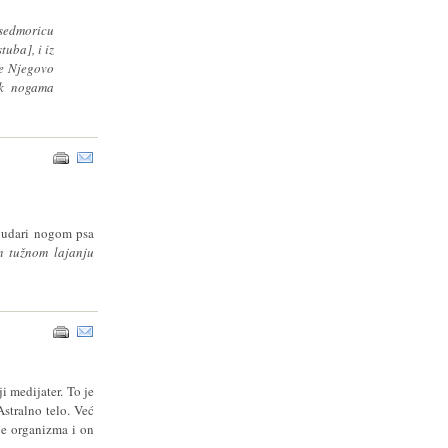
 sedmoricu
uba], i iz
ce Njegovo
 k nogama
 udari nogom psa
m tužnom lajanju
i medijater. To je
stralno telo. Već
je organizma i on