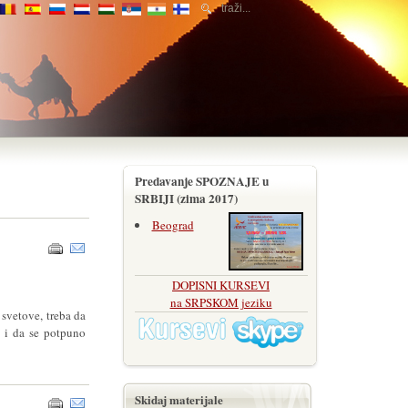
Predavanje SPOZNAJE u
SRBIJI (zima 2017)
Beograd
DOPISNI KURSEVI
na SRPSKOM jeziku
 svetove, treba da
 i da se potpuno
Skidaj materijale