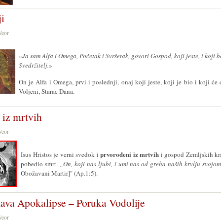
ji
Weor
«
Ja sam Alfa i Omega, Početak i Svršetak, govori Gospod, koji jeste, i koji be
Svedržitelj.
»
On je Alfa i Omega, prvi i poslednji, onaj koji
jeste, koji je bio i koji će
Voljeni, Starac Dana.
 iz mrtvih
Weor
prvorođeni iz mrtvih
Isus Hristos
je
verni svedok i
i gospod Zemljskih kra
pobedio smrt.
„On
, koji nas ljubi, i umi nas od greha naših krvlju svojo
Obožavani Martir
]" (Ap.1:5).
va Apokalipse – Poruka Vodolije
Weor