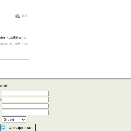
ater
(Lidbiter) ih
gnetni centri se
vosti
l: