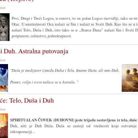
Weor
Prvi, Drugi i Treći Logos, u osnovi, to su jedan Logos (nevidlji, iako su tri
Otac. U unutrašnosti Oca nalazi se Sin i nalazi se Sveti Duh. Kao što se u
nalazi Telo, Duša i Duh, isto tako se u „Starcu Dana" nalazi Sin i Sveti D
potpunost, celinstvo, jednokupnost.
 i Duh. Astralna putovanja
Weor
"Duša je medijater između Duha i Tela. Imamo Dušu, ali smo Duh.
Pamet, volja i svest nalaze se u Astralu.
"
će: Telo, Duša i Duh
Weor
SPIRITUALAN ČOVEK (DUHOVNI) jeste trijada sastavljena iz tela, duše 
Duh, niti je Duh Duša. Duša se sastoji od vrednosti koje ostvaruje
inkorporaciji...