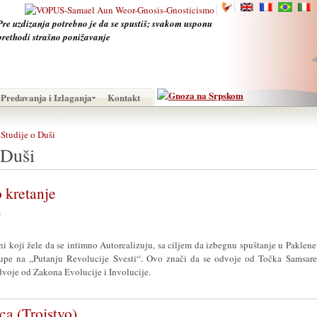
Pre uzdizanja potrebno je da se spustiš; svakom usponu
prethodi strašno ponižavanje
Predavanja i Izlaganja
Kontakt
Studije o Duši
 Duši
 kretanje
S
i koji žele da se intimno Autorealizuju, sa ciljem da izbegnu spuštanje u Paklene
tupe na „Putanju Revolucije Svesti“. Ovo znači da se odvoje od Točka Samsare
dvoje od Zakona Evolucije i Involucije.
ca (Trojstvo)