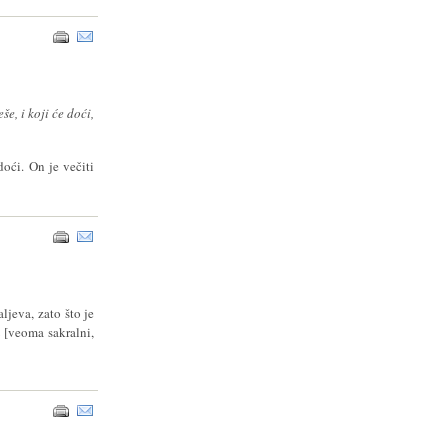
še, i koji će doći,
 doći. On je večiti
ljeva, zato što je
m
[veoma
sakralni,