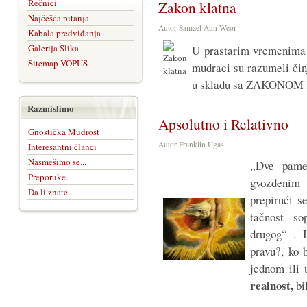
Rečnici
Zakon klatna
Najčešća pitanja
Autor Samael Aun Weor
Kabala predviđanja
Galerija Slika
U prastarim vremenima n
Sitemap VOPUS
mudraci su razumeli činj
u skladu sa ZAKONOM
Razmislimo
Apsolutno i Relativno
Gnostička Mudrost
Autor Franklin Ugas
Interesantni članci
Nasmešimo se...
„Dve pamet
Preporuke
gvozdenim 
Da li znate...
prepirući s
tačnost so
drugog“ . I
pravu?, ko 
jednom ili 
realnost,
bil