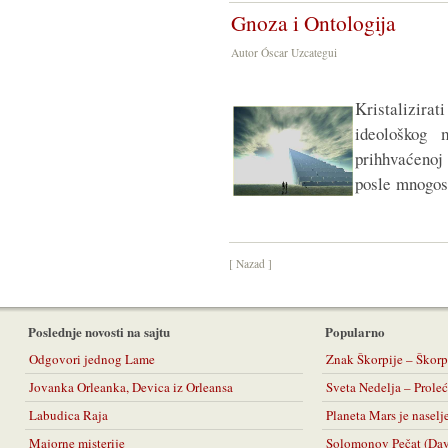
Gnoza i Ontologija
Autor Óscar Uzcategui
Kristalizirati
ideološkog 
prihhvaćenoj 
posle mnogost
[ Nazad ]
Poslednje novosti na sajtu
Popularno
Odgovori jednog Lame
Znak Škorpije – Škorp
Jovanka Orleanka, Devica iz Orleansa
Sveta Nedelja – Prol
Labudica Raja
Planeta Mars je naselj
Majorne misterije
Solomonov Pečat (Da