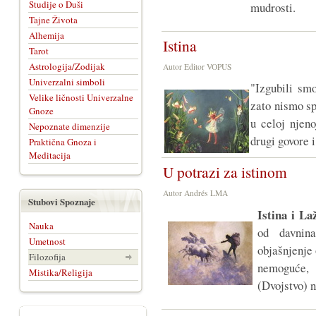
Studije o Duši
mudrosti.
Tajne Života
Alhemija
Istina
Tarot
Astrologija/Zodijak
Autor Editor VOPUS
Univerzalni simboli
"Izgubili sm
Velike ličnosti Univerzalne
zato nismo sp
Gnoze
u celoj njeno
Nepoznate dimenzije
drugi govore 
Praktična Gnoza i
Meditacija
U potrazi za istinom
Autor Andrés LMA
Stubovi Spoznaje
I
stina i La
Nauka
od davnin
Umetnost
objašnjenje 
Filozofija
nemoguće, 
Mistika/Religija
(Dvojstvo) 