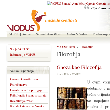
Čini dobra de
VOPUS | Gnoza
Samael Aun Weor
Audio & Video
Predavanja i
Filozofija
VOPUS | Gnoza
Šta je VOPUS?
Filozofija
Informacije VOPUS
Gnoza kao Filozofija
Nauka i Spoznaja
Autor Editor VOPUS
Gnoza i Gnosticizam
U ovim vre
Proročanstva
udubimo u mu
Gnostička antropologija
tačnu orijent
Psihologija i samospoznaja
se napajamo
Revolucija Svesti
mudrosti pr
Kabala i stvaranje čoveka