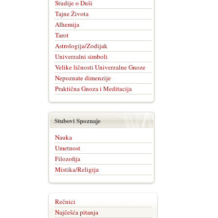
Studije o Duši
Tajne Života
Alhemija
Tarot
Astrologija/Zodijak
Univerzalni simboli
Velike ličnosti Univerzalne Gnoze
Nepoznate dimenzije
Praktična Gnoza i Meditacija
Stubovi Spoznaje
Nauka
Umetnost
Filozofija
Mistika/Religija
Rečnici
Najčešća pitanja