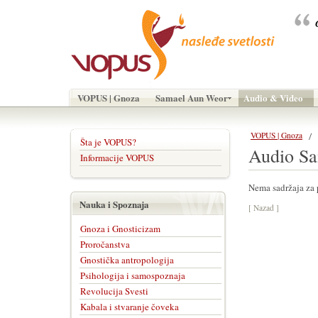
VOPUS | Gnoza
Samael Aun Weor
Audio & Video
VOPUS | Gnoza
Šta je VOPUS?
Audio S
Informacije VOPUS
Nema sadržaja za 
Nauka i Spoznaja
[ Nazad ]
Gnoza i Gnosticizam
Proročanstva
Gnostička antropologija
Psihologija i samospoznaja
Revolucija Svesti
Kabala i stvaranje čoveka