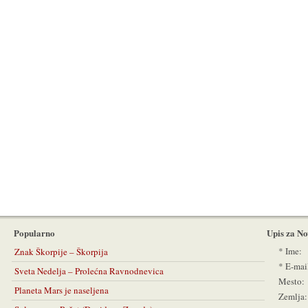
Popularno
Upis za No
*
Ime:
Znak Škorpije – Škorpija
*
E-mai
Sveta Nedelja – Prolećna Ravnodnevica
Mesto:
Planeta Mars je naseljena
Zemlja: