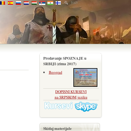
Predavanje SPOZNAJE u
SRBIJI (zima 2017)
Beograd
DOPISNI KURSEVI
na SRPSKOM jeziku
Skidaj materijale