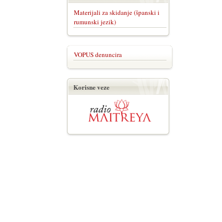
Materijali za skidanje (španski i
rumunski jezik)
VOPUS denuncira
Korisne veze