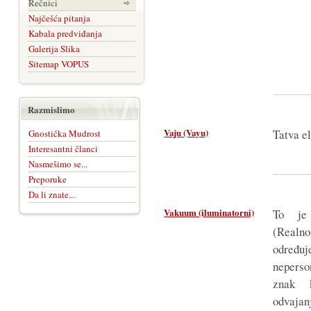
Rečnici
Najčešća pitanja
Kabala predviđanja
Galerija Slika
Sitemap VOPUS
Razmislimo
Vaju (Vayu)
Tatva e
Gnostička Mudrost
Interesantni članci
Nasmešimo se...
Preporuke
Da li znate...
Vakuum (iluminatorni)
To je
(Realn
određu
nepers
znak k
odvajan