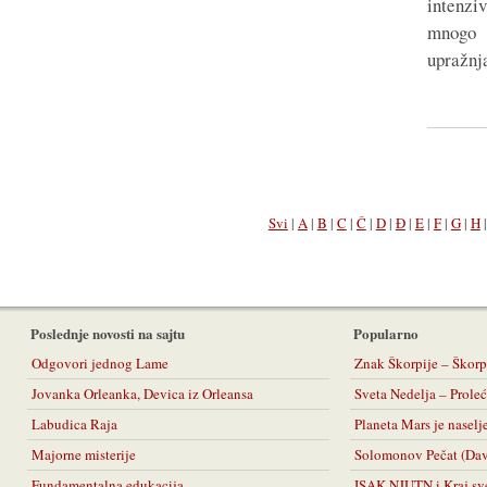
intenz
mnogo 
upražnj
Svi
|
A
|
B
|
C
|
Č
|
D
|
Đ
|
E
|
F
|
G
|
H
Poslednje novosti na sajtu
Popularno
Odgovori jednog Lame
Znak Škorpije – Škorp
Jovanka Orleanka, Devica iz Orleansa
Sveta Nedelja – Prol
Labudica Raja
Planeta Mars je naselj
Majorne misterije
Solomonov Pečat (Da
Fundamentalna edukacija
ISAK NJUTN i Kraj sv