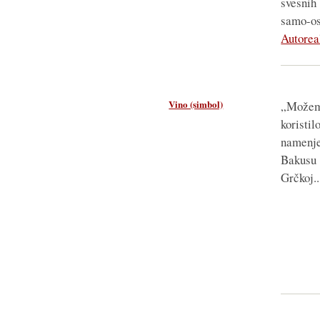
svesnih 
samo-o
Autorea
Vino (simbol)
„Može
koris
namenje
Bakusu 
Grčkoj..