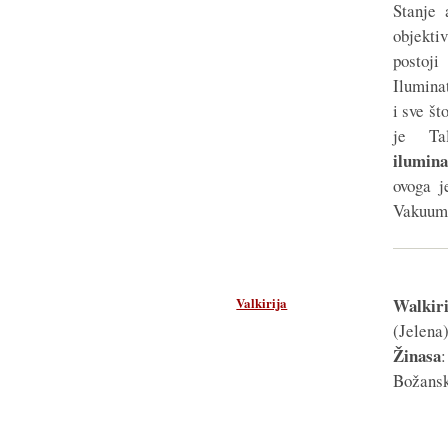
Stanje 
objekti
postoj
Iluminat
i sve š
je Ta
ilumina
ovoga j
Vakuum
Valkirija
Walkir
(Jelena
Žinasa
Božansk