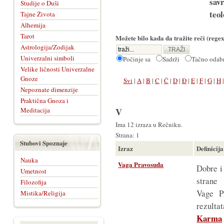
sav
Studije o Duši
teol
Tajne Života
Alhemija
Tarot
Možete bilo kada da tražite reči (regex
Astrologija/Zodijak
Univerzalni simboli
Počinje sa
Sadrži
Tačno oda
Velike ličnosti Univerzalne
Gnoze
Svi
|
A
|
B
|
C
|
Č
|
D
|
Đ
|
E
|
F
|
G
|
H
Nepoznate dimenzije
Praktična Gnoza i
Meditacija
V
Ima 12 izraza u Rečniku.
Strana: 1
Stubovi Spoznaje
Izraz
Definicija
Nauka
Vaga Pravosuđa
Dobre i
Umetnost
strane
Filozofija
Vage Pr
Mistika/Religija
rezulta
Karma