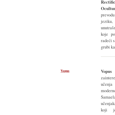
Rectif
Ocult
prevodu
jeziku
unutraš
koje po
radeći 
grubi k
Vopus
Vopus
zainte
učenj
modern
Sama
učenja
koji j