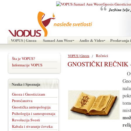
Jazbina želje 
VOPUS | Gnoza
Samael Aun Weor
Audio & Video
Predavanja i
Rečnici
VOPUS | Gnoza
Šta je VOPUS?
GNOSTIČKI REČNIK –
Informacije VOPUS
Ova
Gno
Nauka i Spoznaja
nal
Gnoza i Gnosticizam
pok
Proročanstva
tom
Gnostička antropologija
mis
Psihologija i samospoznaja
mož
Revolucija Svesti
rel
Kabala i stvaranje čoveka