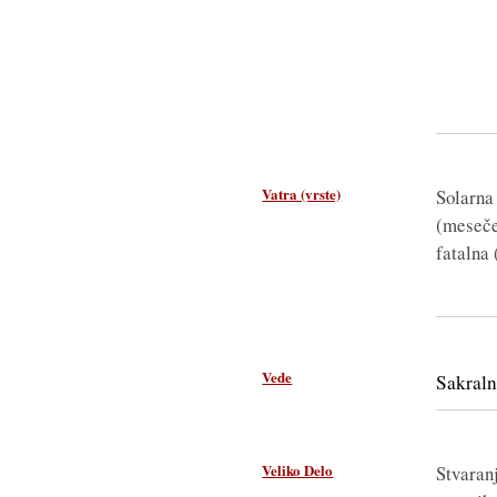
Vatra (vrste)
Solarna
(meseč
fatalna 
Vede
Sakral
Veliko Delo
Stvaran