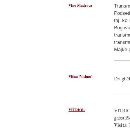
Vino Mudraca
Trans
Podset
taj koj
Bogova
transm
transm
Majke 
Višnu (Vishnu)
Drugi čl
VITRIOL
VITR
gnostič
Visita 