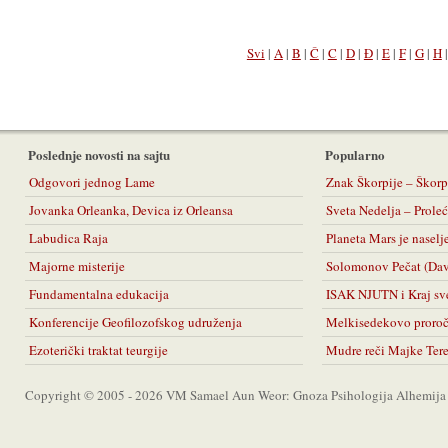
Svi
|
A
|
B
|
Č
|
C
|
D
|
Đ
|
E
|
F
|
G
|
H
Poslednje novosti na sajtu
Popularno
Odgovori jednog Lame
Znak Škorpije – Škorp
Jovanka Orleanka, Devica iz Orleansa
Sveta Nedelja – Prol
Labudica Raja
Planeta Mars je naselj
Majorne misterije
Solomonov Pečat (Da
Fundamentalna edukacija
ISAK NJUTN i Kraj sv
Konferencije Geofilozofskog udruženja
Melkisedekovo proro
Ezoterički traktat teurgije
Mudre reči Majke Ter
Copyright © 2005 - 2026 VM Samael Aun Weor: Gnoza Psihologija Alhemija A