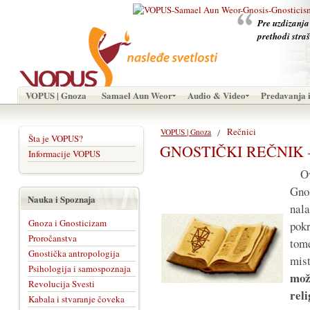
Pre uzdizanja
prethodi stra
VOPUS | Gnoza
Samael Aun Weor
Audio & Video
Predavanja i
Rečnici
VOPUS | Gnoza
Šta je VOPUS?
GNOSTIČKI REČNIK –
Informacije VOPUS
Ova
Gno
Nauka i Spoznaja
nal
Gnoza i Gnosticizam
pok
Proročanstva
tom
Gnostička antropologija
mis
Psihologija i samospoznaja
mož
Revolucija Svesti
rel
Kabala i stvaranje čoveka