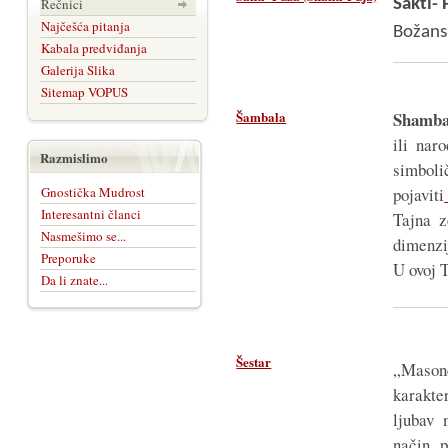
Rečnici
Šakti- 
Najčešća pitanja
Božansk
Kabala predviđanja
Galerija Slika
Sitemap VOPUS
Šambala
Shamba
ili nar
Razmislimo
simboli
Gnostička Mudrost
pojaviti
Interesantni članci
Tajna 
Nasmešimo se...
dimenzi
Preporuke
U ovoj T
Da li znate...
Šestar
„Mason
karakt
ljubav 
način, 