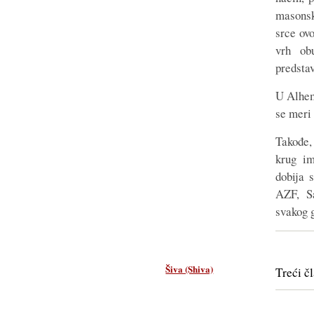
masonsk
srce ovo
vrh ob
predstav
U Alhem
se meri 
Takođe,
krug im
dobija 
AZF, S
svakog 
Šiva (Shiva)
Treći č