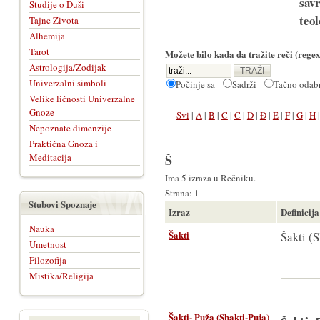
sav
Studije o Duši
teol
Tajne Života
Alhemija
Tarot
Možete bilo kada da tražite reči (regex
Astrologija/Zodijak
Univerzalni simboli
Počinje sa
Sadrži
Tačno oda
Velike ličnosti Univerzalne
Gnoze
Svi
|
A
|
B
|
Č
|
C
|
D
|
Đ
|
E
|
F
|
G
|
H
Nepoznate dimenzije
Praktična Gnoza i
Meditacija
Š
Ima 5 izraza u Rečniku.
Strana: 1
Stubovi Spoznaje
Izraz
Definicija
Nauka
Šakti
Šakti (S
Umetnost
Filozofija
Mistika/Religija
Šakti- Puža (Shakti-Puja)