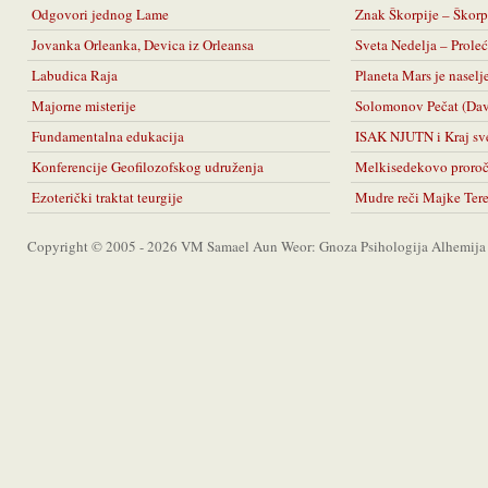
Odgovori jednog Lame
Znak Škorpije – Škorp
Jovanka Orleanka, Devica iz Orleansa
Sveta Nedelja – Prol
Labudica Raja
Planeta Mars je naselj
Majorne misterije
Solomonov Pečat (Da
Fundamentalna edukacija
ISAK NJUTN i Kraj sv
Konferencije Geofilozofskog udruženja
Melkisedekovo proro
Ezoterički traktat teurgije
Mudre reči Majke Ter
Copyright © 2005 - 2026 VM Samael Aun Weor: Gnoza Psihologija Alhemija A