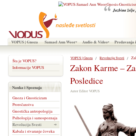
Jazbina želje 
VOPUS | Gnoza
Samael Aun Weor
Audio & Video
Predavanja i
Za
VOPUS | Gnoza
Revolucija Svesti
Šta je VOPUS?
Zakon Karme – Za
Informacije VOPUS
Posledice
Nauka i Spoznaja
Autor Editor VOPUS
Gnoza i Gnosticizam
Proročanstva
Gnostička antropologija
Psihologija i samospoznaja
Revolucija Svesti
Kabala i stvaranje čoveka