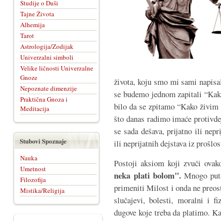
Studije o Duši
Tajne Života
Alhemija
Tarot
Astrologija/Zodijak
Univerzalni simboli
Velike ličnosti Univerzalne
Gnoze
života, koju smo mi sami napisal
Nepoznate dimenzije
se budemo jednom zapitali “Kakv
Praktična Gnoza i
bilo da se zpitamo “Kako živim u
Meditacija
što danas radimo imaće protivdej
se sada dešava, prijatno ili nepr
Stubovi Spoznaje
ili neprijatnih dejstava iz prošlos
Nauka
Postoji aksiom koji zvuči ov
Umetnost
neka plati bolom".
Mnogo puta
Filozofija
primeniti Milost i onda ne preos
Mistika/Religija
slučajevi, bolesti, moralni i f
dugove koje treba da platimo. Ka