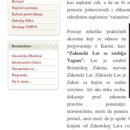
Rečnici
kao naplatni ceh, a da ne bi 
Najčešća pitanja
pomoću jednostavnih i efikas
Kabala predviđanja
određenim naplatnim “računima”
Galerija Slika
Sitemap VOPUS
Postoje nekoliko praktičnih
aksioma koji se odnose na
pregovaranje o Karmi, kao:
Razmislimo
“Zakonski Lav se suzbija
Gnostička Mudrost
Vagom”.
Lav je simbol
Interesantni članci
Božanskog Zakona, nazvan
Nasmešimo se...
Zakonski Lav. Zakonski Lav je
Preporuke
Da li znate...
Zakon sa kojim se stalno
srećemo. Ali ako neka osoba,
dokazuje pred zakonom
pravilno ponašanje,
uravnoteženo, može da pomera 
povlači, neće moći da je ujede.
kinjeni od Zakonskog Lava (si