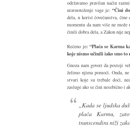
održavamo pravilan način razmiš
“Čini do
uravnoteženje vage je:
dela, u korist čovečanstva, čin
momentu da nam više ne može nap
činili dobra dela, a Zakon nije 
: “Plaća se Karma kak
Rečeno je
koje nismo učinili iako smo to 
Gnoza nam govori da postoji ve
želimo njima pomoći. Onda, ne 
stvari koje su trebale doći, ne
zasluge ako se čini nesebično i
„
Kada se ljudska duš
plaća Karmu, zat
transcendira niži zako