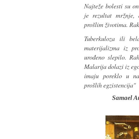
Najteže bolesti su o
je rezultat mržnje, 
prošlim životima. Rak 
Tuberkuloza ili be
materijalizma iz pro
urođeno slepilo. Rah
Malarija dolazi iz ego
imaju poreklo u na
prošlih egzistencija"
Samael A