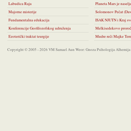
Labudica Raja
Planeta Mars je naselj
Majorne misterije
Solomonov Pečat (Da
Fundamentalna edukacija
ISAK NJUTN i Kraj sv
Konferencije Geofilozofskog udruženja
Melkisedekovo proro
Ezoterički traktat teurgije
Mudre reči Majke Ter
Copyright © 2005 - 2026 VM Samael Aun Weor: Gnoza Psihologija Alhemija A