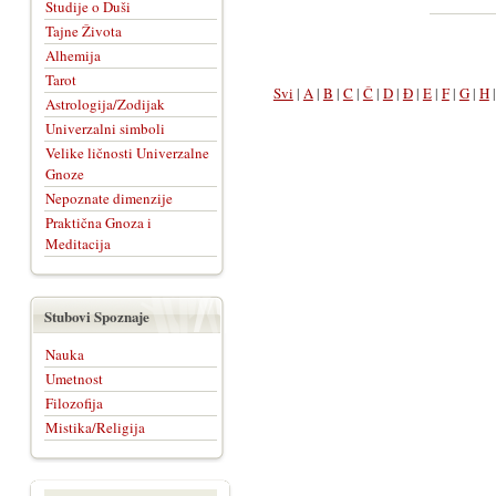
Studije o Duši
Tajne Života
Alhemija
Tarot
Svi
|
A
|
B
|
C
|
Č
|
D
|
Đ
|
E
|
F
|
G
|
H
Astrologija/Zodijak
Univerzalni simboli
Velike ličnosti Univerzalne
Gnoze
Nepoznate dimenzije
Praktična Gnoza i
Meditacija
Stubovi Spoznaje
Nauka
Umetnost
Filozofija
Mistika/Religija