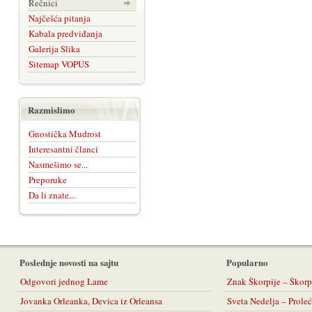
Rečnici
Najčešća pitanja
Kabala predviđanja
Galerija Slika
Sitemap VOPUS
Razmislimo
Gnostička Mudrost
Interesantni članci
Nasmešimo se...
Preporuke
Da li znate...
Poslednje novosti na sajtu
Popularno
Odgovori jednog Lame
Znak Škorpije – Škorp
Jovanka Orleanka, Devica iz Orleansa
Sveta Nedelja – Prol