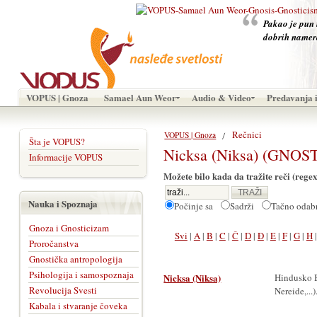
Pakao je pun i
dobrih namer
VOPUS | Gnoza
Samael Aun Weor
Audio & Video
Predavanja i
Rečnici
VOPUS | Gnoza
Šta je VOPUS?
Nicksa (Niksa) (GNOS
Informacije VOPUS
Možete bilo kada da tražite reči (regex
Nauka i Spoznaja
Počinje sa
Sadrži
Tačno oda
Gnoza i Gnosticizam
Svi
|
A
|
B
|
C
|
Č
|
D
|
Đ
|
E
|
F
|
G
|
H
Proročanstva
Gnostička antropologija
Psihologija i samospoznaja
Nicksa (Niksa)
Hindusko B
Revolucija Svesti
Nereide,...)
Kabala i stvaranje čoveka