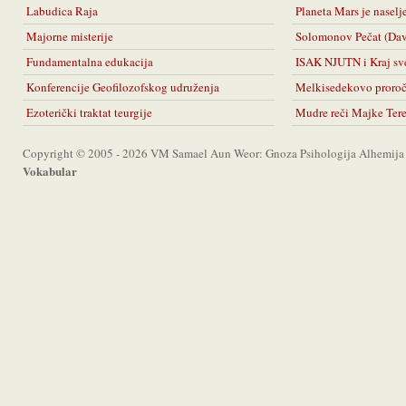
Labudica Raja
Planeta Mars je naselj
Majorne misterije
Solomonov Pečat (Da
Fundamentalna edukacija
ISAK NJUTN i Kraj sv
Konferencije Geofilozofskog udruženja
Melkisedekovo proro
Ezoterički traktat teurgije
Mudre reči Majke Ter
Copyright © 2005 - 2026 VM Samael Aun Weor: Gnoza Psihologija Alhemija A
Vokabular