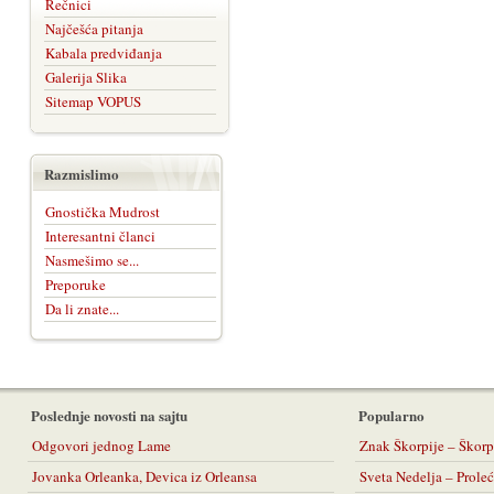
Rečnici
Najčešća pitanja
Kabala predviđanja
Galerija Slika
Sitemap VOPUS
Razmislimo
Gnostička Mudrost
Interesantni članci
Nasmešimo se...
Preporuke
Da li znate...
Poslednje novosti na sajtu
Popularno
Odgovori jednog Lame
Znak Škorpije – Škorp
Jovanka Orleanka, Devica iz Orleansa
Sveta Nedelja – Prol