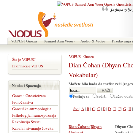
Jazbina želje 
VOPUS | Gnoza
Samael Aun Weor
Audio & Video
Predavanja i
VOPUS | Gnoza
Šta je VOPUS?
Dian Čohan (Dhyan C
Informacije VOPUS
Vokabular)
Možete bilo kada da tražite reči (regex
Nauka i Spoznaja
Gnoza i Gnosticizam
Počinje sa
Sadrži
Tačno oda
Proročanstva
Gnostička antropologija
Svi
|
A
|
B
|
Č
|
C
|
D
|
Đ
|
E
|
F
|
G
|
H
Psihologija i samospoznaja
Revolucija Svesti
Dian Čohan (Dhyan
Dhyan Ch
Kabala i stvaranje čoveka
Chohan)
Svetlosti 