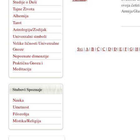
Studije o Duši
svoja četi
Tajne Života
Armija Glas
Alhemija
Tarot
Astrologija/Zodijak
Univerzalni simboli
Velike ličnosti Univerzalne
Svi
|
A
|
B
|
Č
|
C
|
D
|
Đ
|
E
|
F
|
G
|
H
Gnoze
Nepoznate dimenzije
Praktična Gnoza i
Meditacija
Stubovi Spoznaje
Nauka
Umetnost
Filozofija
Mistika/Religija