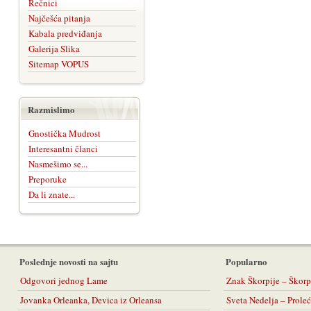
Rečnici
Najčešća pitanja
Kabala predviđanja
Galerija Slika
Sitemap VOPUS
Razmislimo
Gnostička Mudrost
Interesantni članci
Nasmešimo se...
Preporuke
Da li znate...
Poslednje novosti na sajtu
Popularno
Odgovori jednog Lame
Znak Škorpije – Škorp
Jovanka Orleanka, Devica iz Orleansa
Sveta Nedelja – Prol