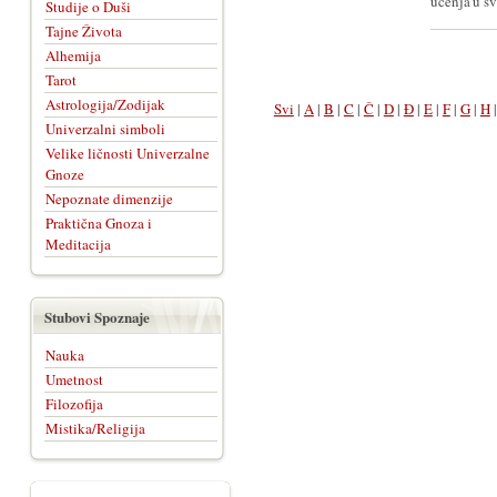
učenja u sv
Studije o Duši
Tajne Života
Alhemija
Tarot
Astrologija/Zodijak
Svi
|
A
|
B
|
C
|
Č
|
D
|
Đ
|
E
|
F
|
G
|
H
Univerzalni simboli
Velike ličnosti Univerzalne
Gnoze
Nepoznate dimenzije
Praktična Gnoza i
Meditacija
Stubovi Spoznaje
Nauka
Umetnost
Filozofija
Mistika/Religija