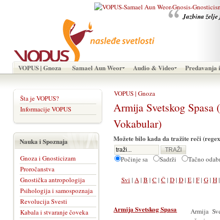
Jazbina želje 
VOPUS | Gnoza
Samael Aun Weor
Audio & Video
Predavanja i
VOPUS | Gnoza
Šta je VOPUS?
Armija Svetskog Spas
Informacije VOPUS
Vokabular)
Možete bilo kada da tražite reči (regex
Nauka i Spoznaja
Gnoza i Gnosticizam
Počinje sa
Sadrži
Tačno oda
Proročanstva
Gnostička antropologija
Svi
|
A
|
B
|
C
|
Č
|
D
|
Đ
|
E
|
F
|
G
|
H
Psihologija i samospoznaja
Revolucija Svesti
Armija Svetskog Spasa
Armija Sve
Kabala i stvaranje čoveka