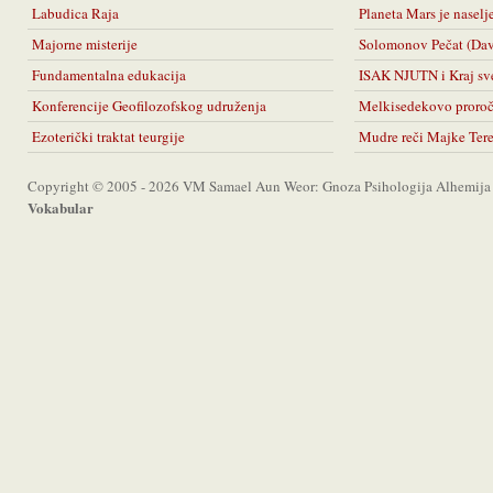
Labudica Raja
Planeta Mars je naselj
Majorne misterije
Solomonov Pečat (Da
Fundamentalna edukacija
ISAK NJUTN i Kraj sv
Konferencije Geofilozofskog udruženja
Melkisedekovo proro
Ezoterički traktat teurgije
Mudre reči Majke Ter
Copyright © 2005 - 2026 VM Samael Aun Weor: Gnoza Psihologija Alhemija A
Vokabular