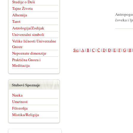
Studije o Duši
Tajne Života
Antropogen
Alhemija
čoveka i lj
Tarot
Astrologija/Zodijak
Univerzalni simboli
Velike ličnosti Univerzalne
Gnoze
Svi
|
A
|
B
|
C
|
Č
|
D
|
Đ
|
E
|
F
|
G
|
H
Nepoznate dimenzije
Praktična Gnoza i
Meditacija
Stubovi Spoznaje
Nauka
Umetnost
Filozofija
Mistika/Religija