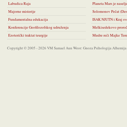
Labudica Raja
Planeta Mars je naselj
Majorne misterije
Solomonov Pečat (Da
Fundamentalna edukacija
ISAK NJUTN i Kraj sv
Konferencije Geofilozofskog udruženja
Melkisedekovo proro
Ezoterički traktat teurgije
Mudre reči Majke Ter
Copyright © 2005 - 2026 VM Samael Aun Weor: Gnoza Psihologija Alhemija A