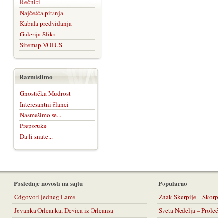
Rečnici
Najčešća pitanja
Kabala predviđanja
Galerija Slika
Sitemap VOPUS
Razmislimo
Gnostička Mudrost
Interesantni članci
Nasmešimo se...
Preporuke
Da li znate...
Poslednje novosti na sajtu
Popularno
Odgovori jednog Lame
Znak Škorpije – Škorp
Jovanka Orleanka, Devica iz Orleansa
Sveta Nedelja – Prol