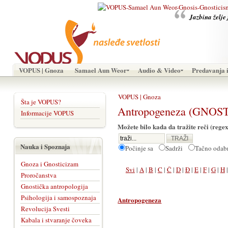
Jazbina želje 
VOPUS | Gnoza
Samael Aun Weor
Audio & Video
Predavanja i
VOPUS | Gnoza
Šta je VOPUS?
Antropogeneza (GNOST
Informacije VOPUS
Možete bilo kada da tražite reči (regex
Nauka i Spoznaja
Počinje sa
Sadrži
Tačno oda
Gnoza i Gnosticizam
Svi
|
A
|
B
|
C
|
Č
|
D
|
Đ
|
E
|
F
|
G
|
H
Proročanstva
Gnostička antropologija
Psihologija i samospoznaja
Antropogeneza
Revolucija Svesti
Kabala i stvaranje čoveka