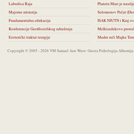
Labudica Raja
Planeta Mars je naselj
Majorne misterije
Solomonov Pečat (Da
Fundamentalna edukacija
ISAK NJUTN i Kraj sv
Konferencije Geofilozofskog udruženja
Melkisedekovo proro
Ezoterički traktat teurgije
Mudre reči Majke Ter
Copyright © 2005 - 2026 VM Samael Aun Weor: Gnoza Psihologija Alhemija A