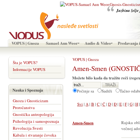
Jazbina želje 
VOPUS | Gnoza
Samael Aun Weor
Audio & Video
Predavanja i
VOPUS | Gnoza
Šta je VOPUS?
Amen-Smen (GNOSTIČK
Informacije VOPUS
Možete bilo kada da tražite reči (regex
Nauka i Spoznaja
Počinje sa
Sadrži
Tačno oda
Gnoza i Gnosticizam
Svi
|
A
|
B
|
C
|
Č
|
D
|
Đ
|
E
|
F
|
G
|
H
Proročanstva
Gnostička antropologija
Psihologija i samospoznaja
Amen-Smen
Rajska obl
Revolucija Svesti
večnoj ado
Kabala i stvaranje čoveka