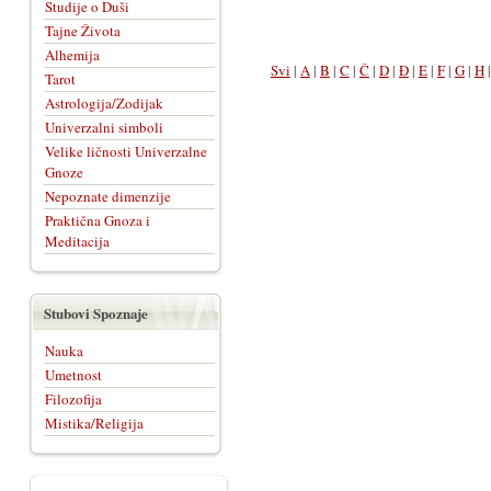
Studije o Duši
Tajne Života
Alhemija
Svi
|
A
|
B
|
C
|
Č
|
D
|
Đ
|
E
|
F
|
G
|
H
Tarot
Astrologija/Zodijak
Univerzalni simboli
Velike ličnosti Univerzalne
Gnoze
Nepoznate dimenzije
Praktična Gnoza i
Meditacija
Stubovi Spoznaje
Nauka
Umetnost
Filozofija
Mistika/Religija