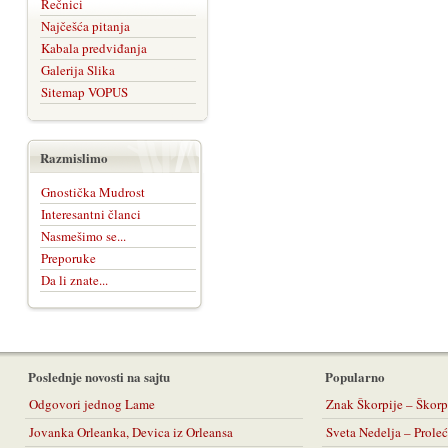
Rečnici
Najčešća pitanja
Kabala predviđanja
Galerija Slika
Sitemap VOPUS
Razmislimo
Gnostička Mudrost
Interesantni članci
Nasmešimo se...
Preporuke
Da li znate...
Poslednje novosti na sajtu
Popularno
Odgovori jednog Lame
Znak Škorpije – Škorp
Jovanka Orleanka, Devica iz Orleansa
Sveta Nedelja – Prol