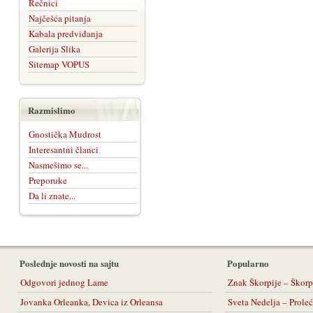
Rečnici
Najčešća pitanja
Kabala predviđanja
Galerija Slika
Sitemap VOPUS
Razmislimo
Gnostička Mudrost
Interesantni članci
Nasmešimo se...
Preporuke
Da li znate...
Poslednje novosti na sajtu
Popularno
Odgovori jednog Lame
Znak Škorpije – Škorp
Jovanka Orleanka, Devica iz Orleansa
Sveta Nedelja – Prol