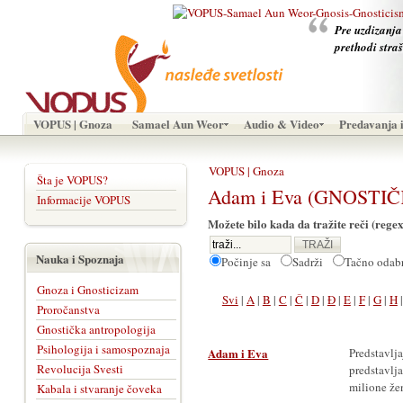
Pre uzdizanja
prethodi stra
VOPUS | Gnoza
Samael Aun Weor
Audio & Video
Predavanja i
VOPUS | Gnoza
Šta je VOPUS?
Adam i Eva (GNOSTIČ
Informacije VOPUS
Možete bilo kada da tražite reči (regex
Nauka i Spoznaja
Počinje sa
Sadrži
Tačno oda
Gnoza i Gnosticizam
Svi
|
A
|
B
|
C
|
Č
|
D
|
Đ
|
E
|
F
|
G
|
H
Proročanstva
Gnostička antropologija
Psihologija i samospoznaja
Adam i Eva
Predstavl
Revolucija Svesti
predstavl
milione že
Kabala i stvaranje čoveka