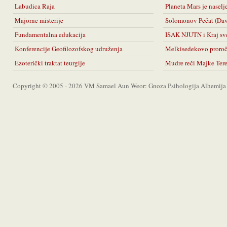
Labudica Raja
Planeta Mars je naselj
Majorne misterije
Solomonov Pečat (Da
Fundamentalna edukacija
ISAK NJUTN i Kraj sv
Konferencije Geofilozofskog udruženja
Melkisedekovo proro
Ezoterički traktat teurgije
Mudre reči Majke Ter
Copyright © 2005 - 2026 VM Samael Aun Weor: Gnoza Psihologija Alhemija A