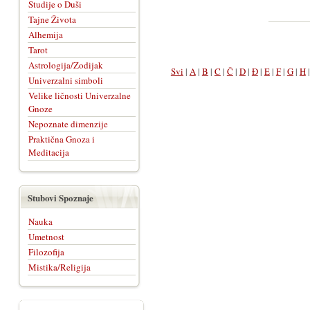
Studije o Duši
Tajne Života
Alhemija
Tarot
Astrologija/Zodijak
Svi
|
A
|
B
|
C
|
Č
|
D
|
Đ
|
E
|
F
|
G
|
H
Univerzalni simboli
Velike ličnosti Univerzalne
Gnoze
Nepoznate dimenzije
Praktična Gnoza i
Meditacija
Stubovi Spoznaje
Nauka
Umetnost
Filozofija
Mistika/Religija