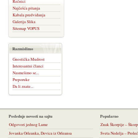
Rečnici
Najčešća pitanja
Kabala predviđanja
Galerija Slika
Sitemap VOPUS
Razmislimo
Gnostička Mudrost
Interesantni članci
Nasmešimo se...
Preporuke
Da li znate...
Poslednje novosti na sajtu
Popularno
Odgovori jednog Lame
Znak Škorpije – Škorp
Jovanka Orleanka, Devica iz Orleansa
Sveta Nedelja – Prol