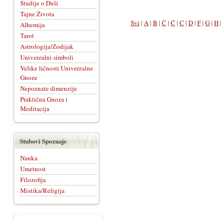
Studije o Duši
Tajne Života
Svi
|
A
|
B
|
Č
|
Ć
|
C
|
D
|
F
|
G
|
H
Alhemija
Tarot
Astrologija/Zodijak
Univerzalni simboli
Velike ličnosti Univerzalne
Gnoze
Nepoznate dimenzije
Praktična Gnoza i
Meditacija
Stubovi Spoznaje
Nauka
Umetnost
Filozofija
Mistika/Religija