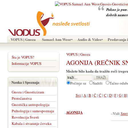
Pakao je pun i
dobrih namer
VOPUS | Gnoza
Samael Aun Weor
Audio & Video
Predavanja i
VOPUS | Gnoza
Šta je VOPUS?
AGONIJA (REČNIK S
Informacije VOPUS
Možete bilo kada da tražite reči (regex
Nauka i Spoznaja
Počinje sa
Sadrži
Tačno oda
Gnoza i Gnosticizam
Svi
|
A
|
B
|
Č
|
Ć
|
C
|
D
|
F
|
G
|
H
Proročanstva
Gnostička antropologija
Psihologija i samospoznaja
AGONIJA
–Vidi
Smrt
Revolucija Svesti
Kabala i stvaranje čoveka