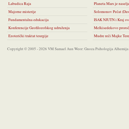
Labudica Raja
Planeta Mars je naselj
Majorne misterije
Solomonov Pečat (Da
Fundamentalna edukacija
ISAK NJUTN i Kraj sv
Konferencije Geofilozofskog udruženja
Melkisedekovo proro
Ezoterički traktat teurgije
Mudre reči Majke Ter
Copyright © 2005 - 2026 VM Samael Aun Weor: Gnoza Psihologija Alhemija A