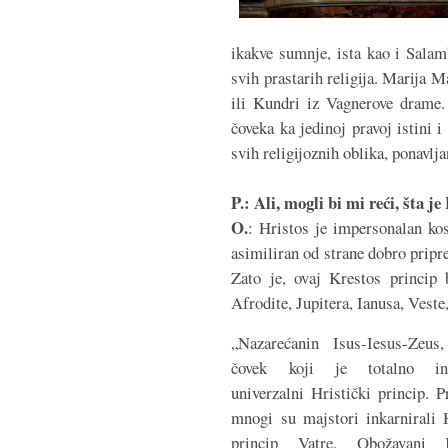
ikakve sumnje, ista kao i Salam
svih prastarih religija. Marija M
ili Kundri iz Vagnerove drame. 
čoveka ka jedinoj pravoj istini i
svih religijoznih oblika, ponavlja
P.: Ali, mogli bi mi reći, šta j
O.
: Hristos je impersonalan ko
asimiliran od strane dobro pripre
Zato je, ovaj Krestos princip
Afrodite, Jupitera, Ianusa, Vest
„Nazarećanin Isus-Iesus-Zeus
čovek koji je totalno ink
univerzalni Hristički princip. P
mnogi su majstori inkarnirali H
princip Vatre. Obožavani K