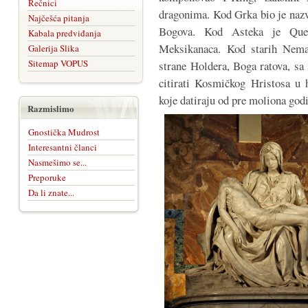
Rečnici
dragonima. Kod Grka bio je nazva
Najčešća pitanja
Bogova. Kod Asteka je Quetza
Kabala predviđanja
Meksikanaca. Kod starih Nema
Galerija Slika
Sitemap VOPUS
strane Holdera, Boga ratova, sa
citirati Kosmičkog Hristosa u h
koje datiraju od pre moliona god
Razmislimo
Gnostička Mudrost
Interesantni članci
Nasmešimo se...
Preporuke
Da li znate...