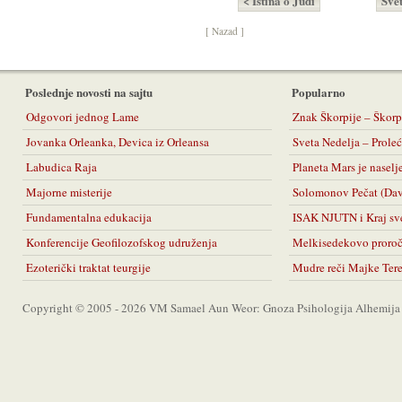
< Istina o Judi
Sve
[ Nazad ]
Poslednje novosti na sajtu
Popularno
Odgovori jednog Lame
Znak Škorpije – Škorp
Jovanka Orleanka, Devica iz Orleansa
Sveta Nedelja – Prol
Labudica Raja
Planeta Mars je naselj
Majorne misterije
Solomonov Pečat (Da
Fundamentalna edukacija
ISAK NJUTN i Kraj sv
Konferencije Geofilozofskog udruženja
Melkisedekovo proro
Ezoterički traktat teurgije
Mudre reči Majke Ter
Copyright © 2005 - 2026 VM Samael Aun Weor: Gnoza Psihologija Alhemija A