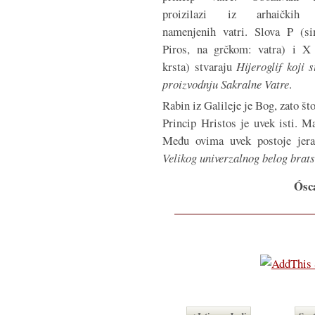
proizilazi iz arhaičkih 
namenjenih vatri. Slova P (s
Piros, na grčkom: vatra) i X
krsta) stvaraju
Hijeroglif koji 
proizvodnju Sakralne Vatre
.
Rabin iz Galileje je Bog, zato š
Princip Hristos je uvek isti. Ma
Među ovima uvek postoje jerarh
Velikog univerzalnog belog brat
Ósc