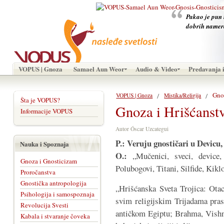
Pakao je pun i
dobrih namer
VOPUS | Gnoza
Samael Aun Weor
Audio & Video
Predavanja i
Gno
VOPUS | Gnoza
Mistika/Religija
Šta je VOPUS?
Gnoza i Hrišćanst
Informacije VOPUS
Autor Óscar Uzcategui
P.: Veruju gnostičari u Devicu, 
Nauka i Spoznaja
O.:
„Mučenici, sveci, device,
Gnoza i Gnosticizam
Polubogovi, Titani, Silfide, Kikl
Proročanstva
Gnostička antropologija
„Hrišćanska Sveta Trojica: Otac
Psihologija i samospoznaja
svim religijskim Trijadama prast
Revolucija Svesti
antičkom Egiptu; Brahma, Vishnú
Kabala i stvaranje čoveka