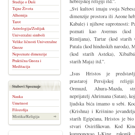
hebrejskoj religiji itd.”.
Studije o Duši
„Svi kultovi imaju svoja Nebesa
Tajne Života
Alhemija
dimenzije prostora ili Aeone he
Tarot
Kabale) i njihove suprotnosti: P
Astrologija/Zodijak
poznati kao Avernus (kod s
Univerzalni simboli
Rimljana), Tartar (kod starih 
Velike ličnosti Univerzalne
Patala (kod hinduskih naroda), 
Gnoze
(kod starih Asteka), Xibalb
Nepoznate dimenzije
Praktična Gnoza i
starih Maja) itd.”.
Meditacija
„Isus Hristos je predstavl
prastaroj Persijskoj religi
Stubovi Spoznaje
Ormuzd, Ahura-Mazda, stra
neprijatelj Ahrimana (Satan), ko
Nauka
ljudska bića imamo u sebi. Kod
Umetnost
Filozofija
(Krishna) i Krišnino jevanđelj
Mistika/Religija
starih Egipćana, Hristos je bio
stvari Osirifikovan. Kod Ki
komponovao I-King, zakonik i