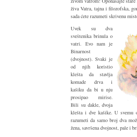
živom vatrom! Oponašajte stare s
živa Vatra, tajna i filozofska, g
sada ćete razumeti skrivenu miste
Uvek su dva
sveštenika brinula o
vatri. Evo nam je
Binarnost
(dvojnost). Svaki je
od njih koristio
klešta da stavlja
komade drva i
kašiku da bi u nju
prosipao mirise.
Bili su dakle, dvoja
klešta i dve kašike. U svemu 
razumeti da samo broj dva može
žena, savršena dvojnost, pale i