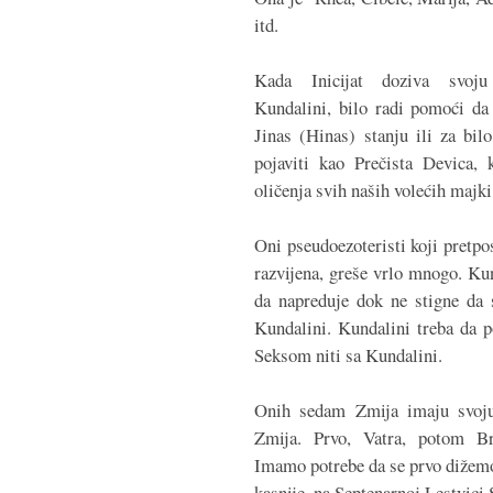
itd.
Kada Inicijat doziva svoj
Kundalini, bilo radi pomoći da 
Jinas (Hinas) stanju ili za bi
pojaviti kao Prečista Devica,
oličenja svih naših volećih majki
Oni pseudoezoteristi koji pretpo
razvijena, greše vrlo mnogo. Kun
da napreduje dok ne stigne da 
Kundalini. Kundalini treba da 
Seksom niti sa Kundalini.
Onih sedam Zmija imaju svoju
Zmija. Prvo, Vatra, potom Br
Imamo potrebe da se prvo dižemo
kasnije, na Septenarnoj Lestvici 