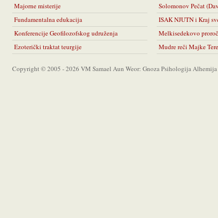
Majorne misterije
Solomonov Pečat (Da
Fundamentalna edukacija
ISAK NJUTN i Kraj sv
Konferencije Geofilozofskog udruženja
Melkisedekovo proro
Ezoterički traktat teurgije
Mudre reči Majke Ter
Copyright © 2005 - 2026 VM Samael Aun Weor: Gnoza Psihologija Alhemija A