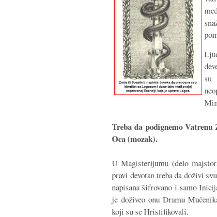
med
sna
pom
Lju
dev
su 
neo
Min
Treba da podignemo Vatrenu Z
Oca (mozak).
U Magisterijumu (delo majstor
pravi devotan treba da doživi svu
napisana šifrovano i samo Inicija
je doživeo onu Dramu Mučenika
koji su se Hristifikovali.