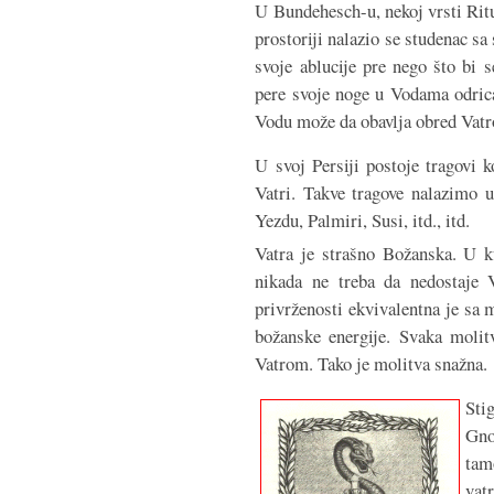
U Bundehesch-u, nekoj vrsti Ritu
prostoriji nalazio se studenac s
svoje ablucije pre nego što bi 
pere svoje noge u Vodama odrica
Vodu može da obavlja obred Vatr
U svoj Persiji postoje tragovi
Vatri. Takve tragove nalazimo 
Yezdu, Palmiri, Susi, itd., itd.
Vatra je strašno Božanska. U k
nikada ne treba da nedostaje 
privrženosti ekvivalentna je sa 
božanske energije. Svaka moli
Vatrom. Tako je molitva snažna.
Sti
Gno
tam
vat