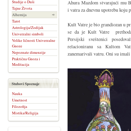
Studije o Duši
Ahura Mazdom stvarajući mu B
Tajne Života
i vatra za dnevnu upotrebu koju p
Alhemija
Tarot
Kult Vatre je bio grandiozan u pr
Astrologija/Zodijak
se da je Kult Vatre prethoda
Univerzalni simboli
Persijski sveštenici posedov
Velike ličnosti Univerzalne
relacioniranu sa Kultom Vat
Gnoze
Nepoznate dimenzije
zanemarivali vatru. Oni su imali
Praktična Gnoza i
Meditacija
Stubovi Spoznaje
Nauka
Umetnost
Filozofija
Mistika/Religija