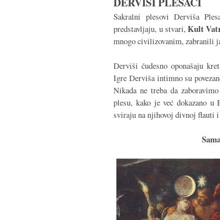
DERVIŠI PLESAČI
Sakralni plesovi Derviša Ples
Kult Vat
predstavljaju, u stvari,
mnogo civilizovanim, zabranili j
Derviši čudesno oponašaju kret
Igre Derviša intimno su poveza
Nikada ne treba da zaboravimo 
plesu, kako je već dokazano u E
sviraju na njihovoj divnoj flauti 
Sama