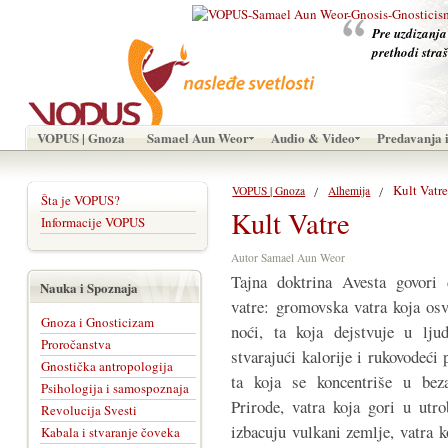
Pre uzdizanja
prethodi stra
VOPUS | Gnoza
Samael Aun Weor
Audio & Video
Predavanja i
Kult Vatr
VOPUS | Gnoza
Alhemija
Šta je VOPUS?
Kult Vatre
Informacije VOPUS
Autor Samael Aun Weor
Tajna doktrina Avesta govori 
Nauka i Spoznaja
vatre: gromovska vatra koja osv
Gnoza i Gnosticizam
noći, ta koja dejstvuje u lj
Proročanstva
stvarajući kalorije i rukovodeći
Gnostička antropologija
ta koja se koncentriše u bez
Psihologija i samospoznaja
Prirode, vatra koja gori u utro
Revolucija Svesti
izbacuju vulkani zemlje, vatra k
Kabala i stvaranje čoveka