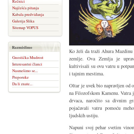
Rečnici
Najčešća pitanja
Kabala predviđanja
Galerija Slika
Sitemap VOPUS
Razmislimo
Ko želi da traži Ahura Mazdinu V
Gnostička Mudrost
zemlje. Ova Zemlja je upravo
Interesantni članci
kultivisali su ovu vatru u po
Nasmešimo se...
i tajnim mestima.
Preporuke
Da li znate...
Oltar je uvek bio napravljen od 
na Filozofskom Kamenu. Vatra j
drvaca, naročito sa divnim gr
pojačavali vatru pomoću meho
ljudskih ustiju.
Napuni svoj pehar svetim vinom