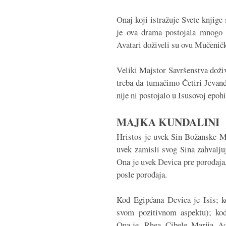
Onaj koji istražuje Svete knjige 
je ova drama postojala mnogo m
Avatari doživeli su ovu Mučenič
Veliki Majstor Savršenstva doživ
treba da tumačimo Četiri Jevanđ
nije ni postojalo u Isusovoj epohi
MAJKA KUNDALINI
Hristos je uvek Sin Božanske M
uvek zamisli svog Sina zahvalj
Ona je uvek Devica pre porođaja
posle porođaja.
Kod Egipćana Devica je Isis; k
svom pozitivnom aspektu); kod
Ona je Rhea, Cibele, Marija, Ado