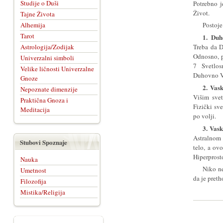
Studije o Duši
Potrebno j
Život.
Tajne Života
Alhemija
Postoje
Tarot
1. Duh
Astrologija/Zodijak
Treba da D
Odnosno, p
Univerzalni simboli
7 Svetlos
Velike ličnosti Univerzalne
Duhovno V
Gnoze
2. Vas
Nepoznate dimenzije
Višim sve
Praktična Gnoza i
Fizički sve
Meditacija
po volji.
3. Vas
Astralnom 
Stubovi Spoznaje
telo, a ov
Hiperprost
Nauka
Niko ne
Umetnost
da je pret
Filozofija
Mistika/Religija