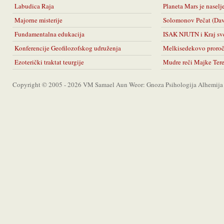
Labudica Raja
Planeta Mars je naselj
Majorne misterije
Solomonov Pečat (Da
Fundamentalna edukacija
ISAK NJUTN i Kraj sv
Konferencije Geofilozofskog udruženja
Melkisedekovo proro
Ezoterički traktat teurgije
Mudre reči Majke Ter
Copyright © 2005 - 2026 VM Samael Aun Weor: Gnoza Psihologija Alhemija A