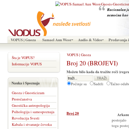
Racionalan je 
nemoćna kao 
VOPUS | Gnoza
Samael Aun Weor
Audio & Video
Predavanja i
VOPUS | Gnoza
Šta je VOPUS?
Broj 20 (BROJEVI)
Informacije VOPUS
Možete bilo kada da tražite reči (regex
Nauka i Spoznaja
Počinje sa
Sadrži
Tačno oda
Gnoza i Gnosticizam
Proročanstva
Gnostička antropologija
Psihologija i samospoznaja
Broj 20
Arkan
Revolucija Svesti
postojalo
Kabala i stvaranje čoveka
toga posto