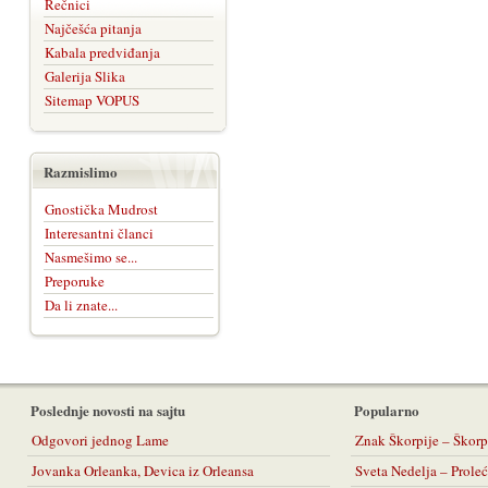
Rečnici
Najčešća pitanja
Kabala predviđanja
Galerija Slika
Sitemap VOPUS
Razmislimo
Gnostička Mudrost
Interesantni članci
Nasmešimo se...
Preporuke
Da li znate...
Poslednje novosti na sajtu
Popularno
Odgovori jednog Lame
Znak Škorpije – Škorp
Jovanka Orleanka, Devica iz Orleansa
Sveta Nedelja – Prol