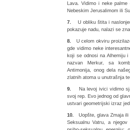
Lava. Vidimo i neke palme č
Nebeskim Jerusalimom ili Su
7.
U obliku štita i naslonje
pokazuje nadu, nalazi se zn
8.
U celom okviru proizilaze 
gde vidimo neke interesantne
koji se odnosi na Alhemiju i
nazvan Merkur, sa kombi
Antimonija, onog dela naše
zlatnih atoma u unutrašnja te
9.
Na levoj ivici vidimo sj
svoj rep. Evo jednog od glav
ustvari geometrijski izraz jed
10.
Uopšte, glava Zmaja ili Z
Seksualnu Vatru, a njegov re
psiho-seksualnu energiju;