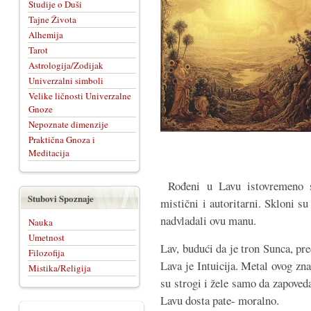
Studije o Duši
Tajne Života
Alhemija
Tarot
Astrologija/Zodijak
Univerzalni simboli
Velike ličnosti Univerzalne
Gnoze
Nepoznate dimenzije
Praktična Gnoza i
Meditacija
Rođeni u Lavu istovremeno su
Stubovi Spoznaje
mistični i autoritarni. Skloni su
nadvladali ovu manu.
Nauka
Umetnost
Lav, budući da je tron Sunca, pr
Filozofija
Lava je Intuicija. Metal ovog z
Mistika/Religija
su strogi i žele samo da zapoveda
Lavu dosta pate- moralno.