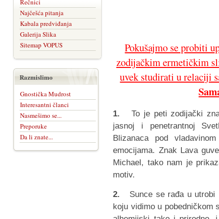
Rečnici
Najčešća pitanja
Kabala predviđanja
Galerija Slika
Sitemap VOPUS
Pokušajmo se probiti up
zodijačkim ermetičkim s
uvek studirati u relaciji 
Razmislimo
Sam
Gnostička Mudrost
Interesantni članci
1.
To je peti zodijački znak 
Nasmešimo se...
jasnoj i penetrantnoj Svet
Preporuke
Da li znate...
Blizanaca pod vladavino
emocijama. Znak Lava guver
Michael, tako nam je prikaz
motiv.
2.
Sunce se rađa u utrobi 
koju vidimo u pobedničkom s
alhemijski tako i prirodno,