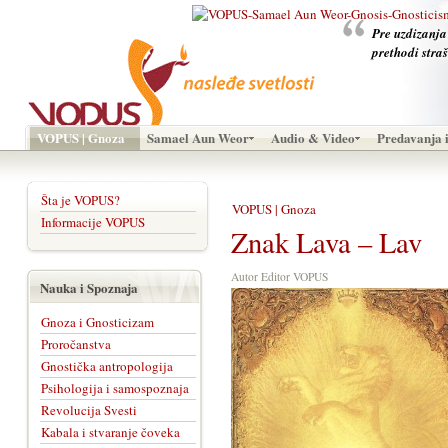
Pre uzdizanja
prethodi stra
VOPUS | Gnoza
Samael Aun Weor
Audio & Video
Predavanja i
Šta je VOPUS?
VOPUS | Gnoza
Informacije VOPUS
Znak Lava – Lav
Autor Editor VOPUS
Nauka i Spoznaja
Gnoza i Gnosticizam
Proročanstva
Gnostička antropologija
Psihologija i samospoznaja
Revolucija Svesti
Kabala i stvaranje čoveka