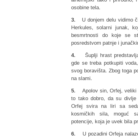
osobine tela.
3.
U donjem delu vidimo čov
Herkules, solarni junak, ko
besmrtnosti do koje se st
posredstvom patnje i junačk
4.
Šuplji hrast predstavlja
gde se treba potkupiti voda
svog boravišta. Zbog toga po
na slami.
5.
Apolov sin, Orfej, veliki tr
to tako dobro, da su divlje 
Orfej svira na liri sa se
kosmičkih sila, moguć s
potencije, koja je uvek bila 
6.
U pozadini Orfeja nalaze