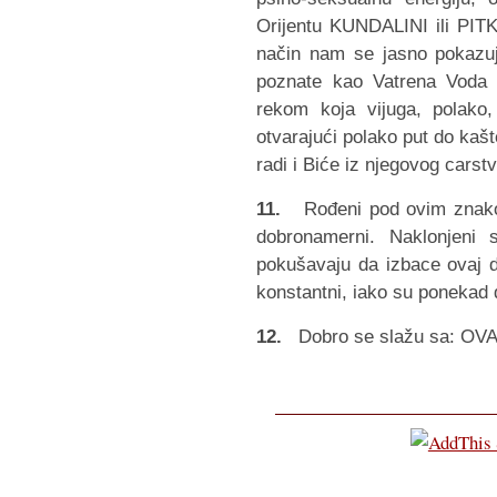
Orijentu KUNDALINI ili PI
način nam se jasno pokazuj
poznate kao Vatrena Voda 
rekom koja vijuga, polako
otvarajući polako put do kašt
radi i Biće iz njegovog carstv
11.
Rođeni pod ovim znakom j
dobronamerni. Naklonjeni 
pokušavaju da izbace ovaj de
konstantni, iako su ponekad di
12.
Dobro se slažu sa: OV