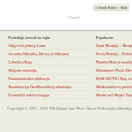
< Znak Raka – Rak
[ Nazad ]
Poslednje novosti na sajtu
Popularno
Odgovori jednog Lame
Znak Škorpije – Škorp
Jovanka Orleanka, Devica iz Orleansa
Sveta Nedelja – Prol
Labudica Raja
Planeta Mars je naselj
Majorne misterije
Solomonov Pečat (Da
Fundamentalna edukacija
ISAK NJUTN i Kraj sv
Konferencije Geofilozofskog udruženja
Melkisedekovo proro
Ezoterički traktat teurgije
Mudre reči Majke Ter
Copyright © 2005 - 2026 VM Samael Aun Weor: Gnoza Psihologija Alhemija A