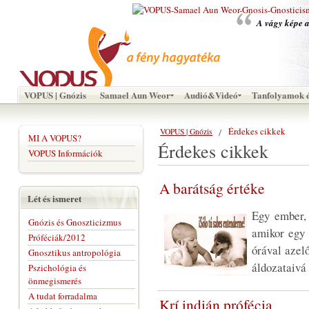
A vágy képe a
VOPUS | Gnózis
Samael Aun Weor
Audió&Videó
Tanfolyamok é
Érdekes cikkek
VOPUS | Gnózis
MI A VOPUS?
Érdekes cikkek
VOPUS Információk
A barátság értéke
Lét és ismeret
Egy ember, 
Gnózis és Gnoszticizmus
amikor egy 
Próféciák/2012
órával azelő
Gnosztikus antropológia
áldozataivá 
Pszichológia és
önmegismerés
A tudat forradalma
Krí indián prófécia