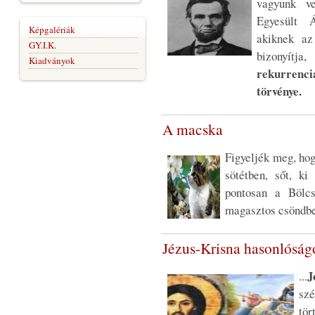
vagyunk v
Egyesült Á
Képgalériák
akiknek az
GY.I.K.
bizonyít
Kiadványok
rekurrenc
törvénye.
A macska
Figyeljék meg, ho
sötétben, sőt, ki
pontosan a Bölcs
magasztos csöndbe
Jézus-Krisna hasonlóság
J
...
sz
tö