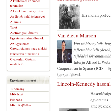
A kabbala és az ember
teremtése
A Lélek tanulmányozása
Krí indián próféci
Az élet és halál jelenségei
Alkímia
Tarot
Asztrológia | Állatöv
Van élet a Marson
Egyetemes szimbólumok
Van rá bizonyíték, hog
Az Egyetemes
Gnoszticizmus nagy alakjai
fejlettebb civilizációk
Ismeretlen dimenziók
fejlődési folyamatunk
Gyakorlati Gnózis,
Interjú Alfred L.Webre
meditáció
Cooperation in Space (ICIS – E
igazgatójával.
Egyetemes ismeret
Lincoln-Kennedy hason
Tudomány
Hasonló
Művészet
egyete
Filozófia
Misztika|Vallás
amelyekn