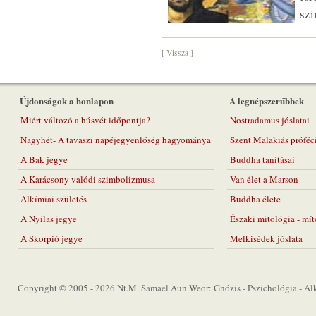
szi
[ Vissza ]
Újdonságok a honlapon
A legnépszerűbbek
Miért változó a húsvét időpontja?
Nostradamus jóslatai
Nagyhét- A tavaszi napéjegyenlőség hagyománya
Szent Malakiás próféc
A Bak jegye
Buddha tanításai
A Karácsony valódi szimbolizmusa
Van élet a Marson
Alkímiai születés
Buddha élete
A Nyilas jegye
Északi mitológia - mí
A Skorpió jegye
Melkisédek jóslata
Copyright © 2005 - 2026 Nt.M. Samael Aun Weor: Gnózis - Pszichológia - Alkí