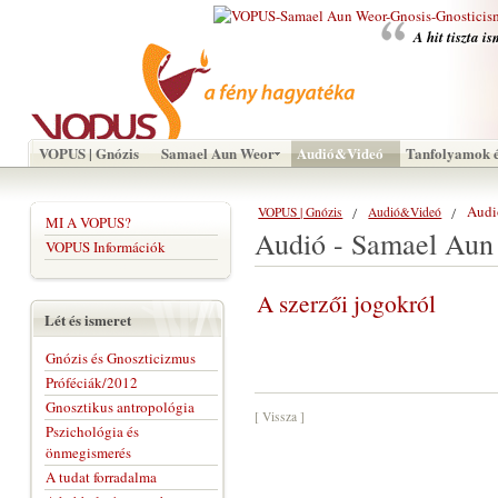
A hit tiszta i
VOPUS | Gnózis
Samael Aun Weor
Audió&Videó
Tanfolyamok é
Audi
VOPUS | Gnózis
Audió&Videó
MI A VOPUS?
Audió - Samael Aun
VOPUS Információk
A szerzői jogokról
Lét és ismeret
Gnózis és Gnoszticizmus
Próféciák/2012
Gnosztikus antropológia
[ Vissza ]
Pszichológia és
önmegismerés
A tudat forradalma