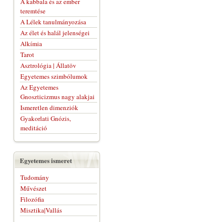
A kabbala és az ember
teremtése
A Lélek tanulmányozása
Az élet és halál jelenségei
Alkímia
Tarot
Asztrológia | Állatöv
Egyetemes szimbólumok
Az Egyetemes
Gnoszticizmus nagy alakjai
Ismeretlen dimenziók
Gyakorlati Gnózis,
meditáció
Egyetemes ismeret
Tudomány
Művészet
Filozófia
Misztika|Vallás