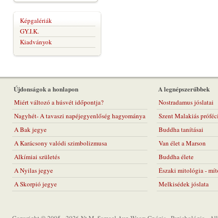
Képgalériák
GY.I.K.
Kiadványok
Újdonságok a honlapon
A legnépszerűbbek
Miért változó a húsvét időpontja?
Nostradamus jóslatai
Nagyhét- A tavaszi napéjegyenlőség hagyománya
Szent Malakiás próféc
A Bak jegye
Buddha tanításai
A Karácsony valódi szimbolizmusa
Van élet a Marson
Alkímiai születés
Buddha élete
A Nyilas jegye
Északi mitológia - mí
A Skorpió jegye
Melkisédek jóslata