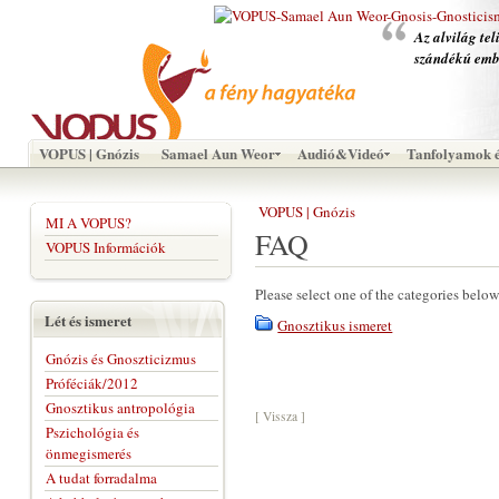
Az alvilág tel
szándékú emb
VOPUS | Gnózis
Samael Aun Weor
Audió&Videó
Tanfolyamok é
VOPUS | Gnózis
MI A VOPUS?
FAQ
VOPUS Információk
Please select one of the categories below
Lét és ismeret
Gnosztikus ismeret
Gnózis és Gnoszticizmus
Próféciák/2012
Gnosztikus antropológia
[ Vissza ]
Pszichológia és
önmegismerés
A tudat forradalma