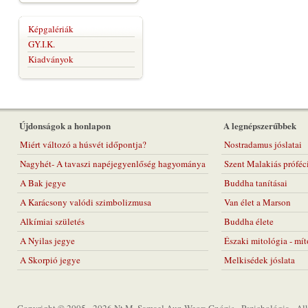
Képgalériák
GY.I.K.
Kiadványok
Újdonságok a honlapon
A legnépszerűbbek
Miért változó a húsvét időpontja?
Nostradamus jóslatai
Nagyhét- A tavaszi napéjegyenlőség hagyománya
Szent Malakiás próféc
A Bak jegye
Buddha tanításai
A Karácsony valódi szimbolizmusa
Van élet a Marson
Alkímiai születés
Buddha élete
A Nyilas jegye
Északi mitológia - mí
A Skorpió jegye
Melkisédek jóslata