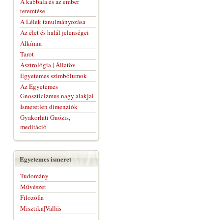
A kabbala és az ember
teremtése
A Lélek tanulmányozása
Az élet és halál jelenségei
Alkímia
Tarot
Asztrológia | Állatöv
Egyetemes szimbólumok
Az Egyetemes
Gnoszticizmus nagy alakjai
Ismeretlen dimenziók
Gyakorlati Gnózis,
meditáció
Egyetemes ismeret
Tudomány
Művészet
Filozófia
Misztika|Vallás