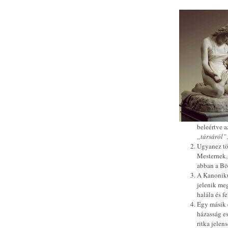
beleértve 
„társáról”
Ugyanez tö
Mesternek, 
abban a Böl
A Kanoniku
jelenik meg
halála és f
Egy másik 
házasság e
ritka jelen