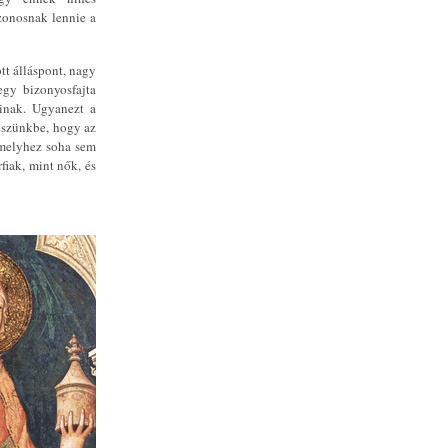
azonosnak lennie a
ott álláspont, nagy
egy bizonyosfajta
ainak. Ugyanezt a
 eszünkbe, hogy az
, melyhez soha sem
fiak, mint nők, és