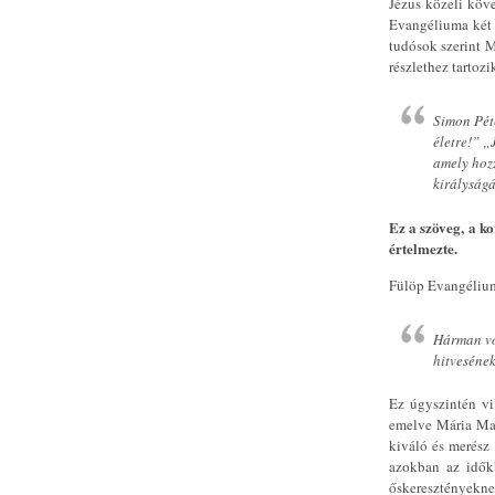
Jézus közeli köve
Evangéliuma két e
tudósok szerint 
részlethez tartoz
Simon Pét
életre!” „
amely hozz
királyság
Ez a szöveg, a k
értelmezte.
Fülöp Evangéliumá
Hárman vol
hitvesének
Ez úgyszintén vi
emelve Mária Mag
kiváló és merész
azokban az időkb
őskeresztényekne