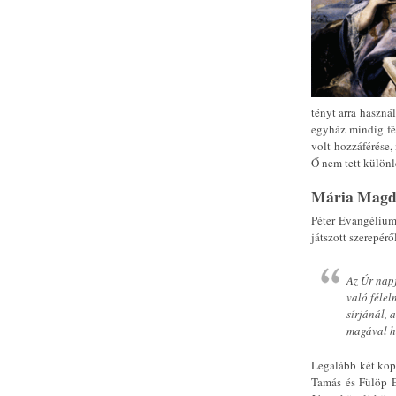
tényt arra haszná
egyház mindig fél
volt hozzáférése,
Ő nem tett külön
Mária Magd
Péter Evangélium
játszott szerepérő
Az Úr nap
való félel
sírjánál, 
magával hí
Legalább két kop
Tamás és Fülöp 