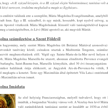
ja, hogy
«A II. század közepén, és a III. század elején Valentiniánusz tanítása volt 
ak közé tartozott, irodalma meghaladva magát az Egyházat
»
.
tos említést találunk erre a szereplőre, Mária Magdolna Evangéliumában, amelyből
radt fenn. Egy a III. századból, és egy másik, hosszabb, kopt nyelvű szöveg, a
m Apostol vitatkozik Mária Magdolnának Jézusról való tanúságtételével kapcso
meg a tanúságtételben, és Lévi (Máté apostol) az, aki megvédi Máriát.
lna száműzetése a Szent Földről
n hagyomány, mely szerint Mária Magdolna (itt Betániai Máriával azonosítva) 
etvenkét tanítvány közül, csónakon utaztak a Mediterrán Tengeren, száműze
ezvitt meghurcoltatások elől. Végül egy Sainte-Marie-de-la-Mer nevű helyen ér
b, Mária Magdolna Marseille-be utazott, ahonnan elindította Provence evangeli
 barlangba, Saint-Baume-ban, Marseille környékén, ahol 30 évi önsanyargatásra 
, mikor halálának órája elérkezett, az Angyalok Aix-de-Provence-ba vitték,
l megkapta a kenetet. Teste egy Maximilián által építtetett Vila Lata-i oratórium
t-Maximilián néven ismert.
olna Imádata
Az első helyiség Franciaországban, melyről tudvalevő, hogy ott
imádták, a burgundiai Vezaley városa volt. A Vezelay-ben levő Mári
való zarándoklatok tanúságai szerint az legalább az 1030-as évb