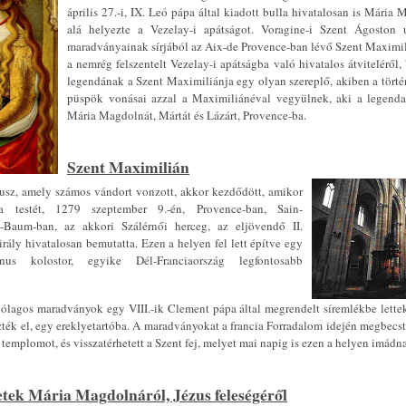
április 27.-i, IX. Leó pápa által kiadott bulla hivatalosan is Mári
alá helyezte a Vezelay-i apátságot. Voragine-i Szent Ágoston u
maradványainak sírjából az Aix-de Provence-ban lévő Szent Maximil
a nemrég felszentelt Vezelay-i apátságba való hivatalos átviteléről
legendának a Szent Maximiliánja egy olyan szereplő, akiben a tört
püspök vonásai azzal a Maximiliánéval vegyülnek, aki a legenda s
Mária Magdolnát, Mártát és Lázárt, Provence-ba.
Szent Maximilián
usz, amely számos vándort vonzott, akkor kezdődött, amikor
 testét, 1279 szeptember 9.-én, Provence-ban, Sain-
t-Baum-ban, az akkori Szálérnői herceg, az eljövendő II.
rály hivatalosan bemutatta. Ezen a helyen fel lett építve egy
us kolostor, egyike Dél-Franciaország legfontosabb
tólagos maradványok egy VIII.-ik Clement pápa által megrendelt síremlékbe lette
zték el, egy ereklyetartóba. A maradványokat a francia Forradalom idején megbecst
a templomot, és visszatérhetett a Szent fej, melyet mai napig is ezen a helyen imádn
etek Mária Magdolnáról, Jézus feleségéről