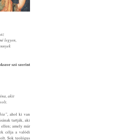
 az
mé legyen,
mennyek
kszor szó szerint
éna, akit
volt.
hia”
, ahol ki van
ának tartják, aki
 ellen; amely már
ek célja a valódi
olt. Sok teológus