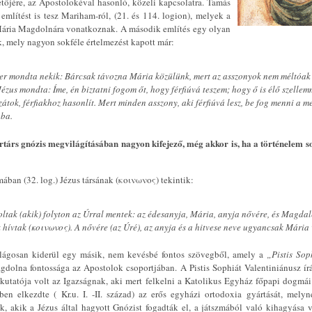
tőjére, az Apostolokéval hasonló, közeli kapcsolatra. Tamás
mlítést is tesz Mariham-ról, (21. és 114. logion), melyek a
Mária Magdolnára vonatkoznak. A második említés egy olyan
ik, mely nagyon sokféle értelmezést kapott már:
er mondta nekik: Bárcsak távozna Mária közülünk, mert az asszonyok nem méltóak
Jézus mondta: Íme, én biztatni fogom őt, hogy férfiúvá teszem; hogy ő is élő szellem
átok, férfiakhoz hasonlít. Mert minden asszony, aki férfiúvá lesz, be fog menni a 
ába.
ortárs gnózis megvilágításában nagyon kifejező, még akkor is, ha a történelem so
ban (32. log.) Jézus társának (κοινωνος) tekintik:
tak (akik) folyton az Úrral mentek: az édesanyja, Mária, anyja nővére, és Magdal
 hívtak (κοινωνος). A nővére (az Úré), az anyja és a hitvese neve ugyancsak Mária 
lágosan kiderül egy másik, nem kevésbé fontos szövegből, amely a
„Pistis Sop
dolna fontossága az Apostolok csoportjában. A Pistis Sophiát Valentiniánusz írás
 kutatója volt az Igazságnak, aki mert felkelni a Katolikus Egyház főpapi dogmái
en elkezdte ( Kr.u. I. -II. század) az erős egyházi ortodoxia gyártását, melyn
k, akik a Jézus által hagyott Gnózist fogadták el, a játszmából való kihagyása v