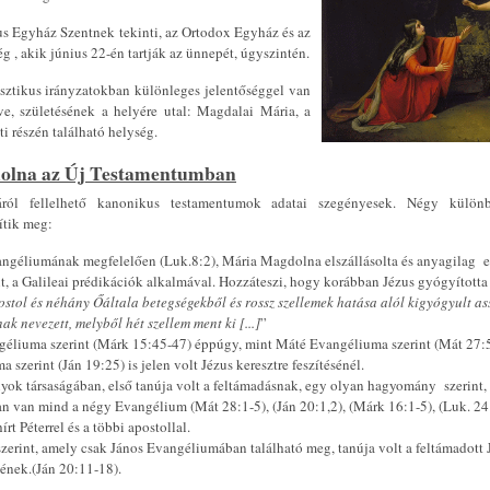
s Egyház Szentnek tekinti, az Ortodox Egyház és az
 , akik június 22-én tartják az ünnepét, úgyszintén.
sztikus irányzatokban különleges jelentőséggel van
ve, születésének a helyére utal: Magdalai Mária, a
i részén található helység.
olna az Új Testamentumban
ról fellelhető kanonikus testamentumok adatai szegényesek. Négy külön
ítik meg:
ngéliumának megfelelően (Luk.8:2), Mária Magdolna elszállásolta és anyagilag ell
it, a Galileai prédikációk alkalmával. Hozzáteszi, hogy korábban Jézus gyógyított
ostol és néhány Őáltala betegségekből és rossz szellemek hatása alól kigyógyult as
k nevezett, melyből hét szellem ment ki
[...]
”
éliuma szerint (Márk 15:45-47) éppúgy, mint Máté Evangéliuma szerint (Mát 27:5
 szerint (Ján 19:25) is jelen volt Jézus keresztre feszítésénél.
yok társaságában, első tanúja volt a feltámadásnak, egy olyan hagyomány szerint,
n van mind a négy Evangélium (Mát 28:1-5), (Ján 20:1,2), (Márk 16:1-5), (Luk. 24
írt Péterrel és a többi apostollal.
szerint, amely csak János Evangéliumában található meg, tanúja volt a feltámadott 
ének.(Ján 20:11-18).