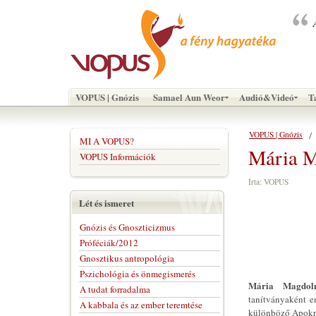
VOPUS | Gnózis
Samael Aun Weor
Audió&Videó
T
VOPUS | Gnózis
MI A VOPUS?
Mária M
VOPUS Információk
Írta: VOPUS
Lét és ismeret
Gnózis és Gnoszticizmus
Próféciák/2012
Gnosztikus antropológia
Pszichológia és önmegismerés
Mária Magdol
A tudat forradalma
tanítványaként e
A kabbala és az ember teremtése
különböző Apokr