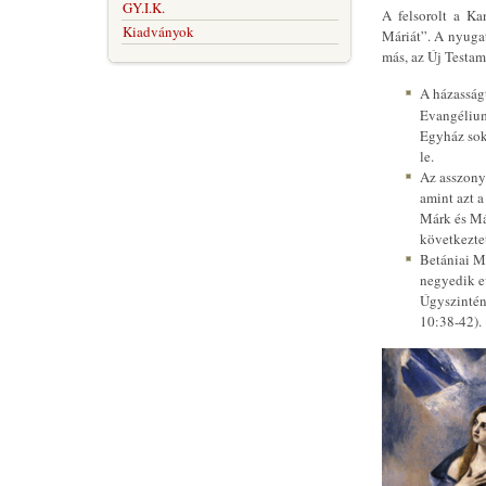
GY.I.K.
A felsorolt a K
Kiadványok
Máriát”. A nyugat
más, az Új Testa
A házasság
Evangélium
Egyház sok
le.
Az asszony 
amint azt a
Márk és Mát
következtet
Betániai Má
negyedik ev
Úgyszintén
10:38-42).