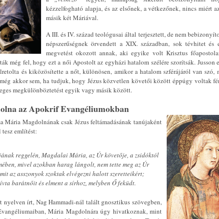
kézzelfogható alapja, és az elsőnek, a vétkezőnek, nincs miért 
másik két Máriával.
A III. és IV. század teológusai által terjesztett, de nem bebizonyít
népszerűségnek örvendett a XIX. században, sok tévhitet és 
megvetést okozott annak, aki egyike volt Krisztus főapostol
lták még fel, hogy ezt a női Apostolt az egyházi hatalom szélére szorítsák. Jusson
retolta és kiközösítette a nőt, különösen, amikor a hatalom szférájáról van szó
 még akkor sem, ha tudjuk, hogy Jézus közvetlen követői között éppúgy voltak fér
leges megkülönböztetést egyik vagy másik között.
olna az Apokrif Evangéliumokban
a Mária Magdolnának csak Jézus feltámadásának tanújaként
l tesz említést:
jának reggelén, Magdalai Mária, az Úr követője, a zsidóktól
mében, mivel azokban harag lángolt, nem tette meg az Úr
amit az asszonyok szoktak elvégezni halott szeretteikért;
vta barátnőit és elment a sírhoz, melyben Ő feküdt.
t nyelven írt, Nag Hammadi-nál talált gnosztikus szövegben,
Evangéliumaiban, Mária Magdolnára úgy hivatkoznak, mint