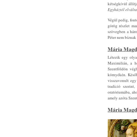
kétségkívül állít
Egyháztól elvált
Végül pedig, fon
görög részlet ma
szövegben a háro
Péter nem bíznak 
Mária Magdo
Létezik egy olya
Maximilián, a h
Szentföldön végh
környékén. Későb
visszavonult egy
tradíció szerint
oratóriumába, aho
amely azóta Szen
Mária Magd