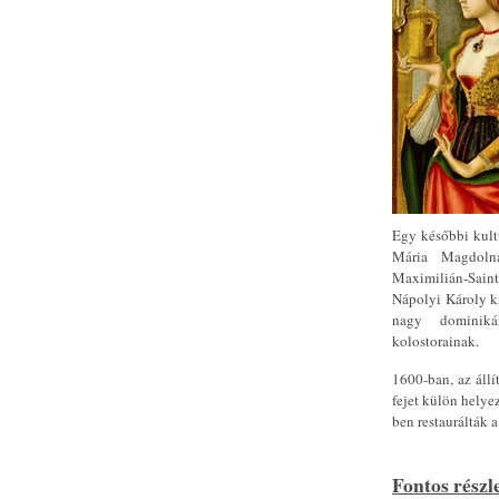
Egy későbbi kult
Mária Magdolna
Maximilián-Sain
Nápolyi Károly ki
nagy dominikán
kolostorainak.
1600-ban, az állí
fejet külön helye
ben restaurálták 
Fontos részl