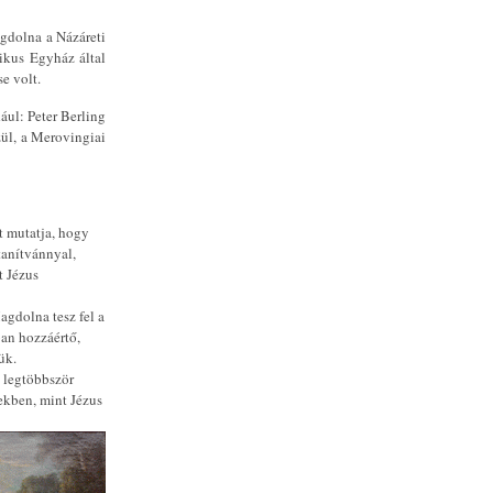
agdolna a Názáreti
likus Egyház által
se volt.
ául: Peter Berling
zül, a Merovingiai
t mutatja, hogy
tanítvánnyal,
t Jézus
agdolna tesz fel a
ban hozzáértő,
ük.
 legtöbbször
tekben, mint Jézus