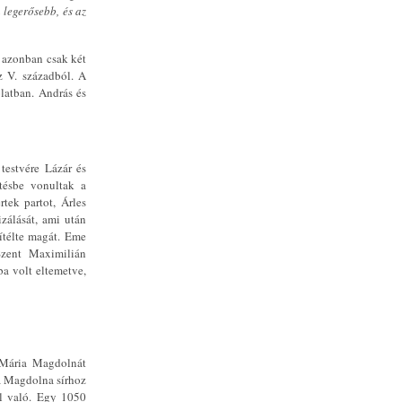
a legerősebb, és az
 azonban csak két
z V. századból. A
latban. András és
testvére Lázár és
tésbe vonultak a
tek partot, Árles
zálását, ami után
ítélte magát. Eme
 Szent Maximilián
ba volt eltemetve,
 Mária Magdolnát
a Magdolna sírhoz
ől való. Egy 1050