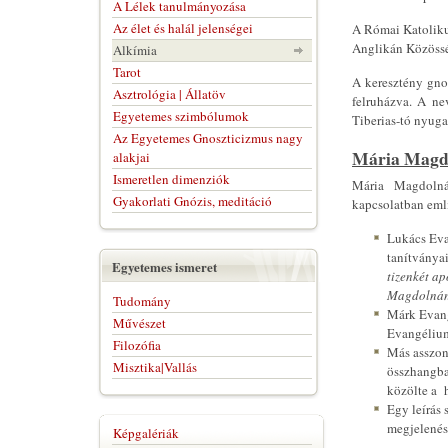
A Lélek tanulmányozása
Az élet és halál jelenségei
A Római Katoliku
Anglikán Közösség
Alkímia
Tarot
A keresztény gno
Asztrológia | Állatöv
felruházva. A ne
Egyetemes szimbólumok
Tiberias-tó nyugat
Az Egyetemes Gnoszticizmus nagy
Mária Magd
alakjai
Ismeretlen dimenziók
Mária Magdolná
Gyakorlati Gnózis, meditáció
kapcsolatban eml
Lukács Eva
tanítványa
Egyetemes ismeret
tizenkét ap
Magdolnána
Tudomány
Márk Evang
Művészet
Evangéliuma
Filozófia
Más asszon
Misztika|Vallás
összhangba
közölte a h
Egy leírás 
megjelenés
Képgalériák