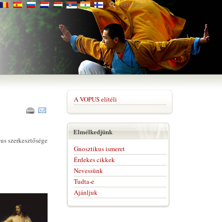
A VOPUS elítéli
Elmélkedjünk
pus szerkesztősége
Gnosztikus ismeret
Érdekes cikkek
Nevessünk
Tudta-e
Ajánljuk