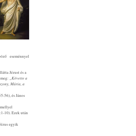
böző eseménnyel
átta Jézust és a
a meg:
„Követte a
szony, Mária, a
5-56), és János
 mellyel
:1-10). Ezek után
Jézus egyik