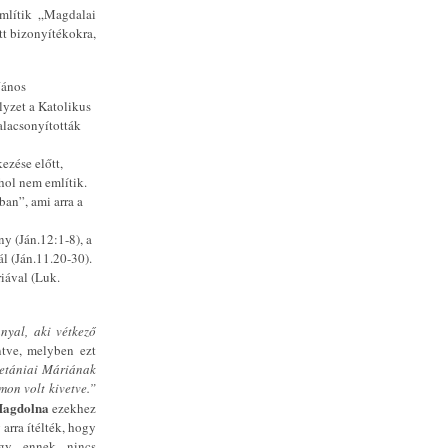
mlítik „Magdalai
tt bizonyítékokra,
János
lyzet a Katolikus
alacsonyították
kezése előtt,
hol nem említik.
ban”, ami arra a
y (Ján.12:1-8), a
l (Ján.11.20-30).
iával (Luk.
nyal, aki vétkező
ntve, melyben ezt
Betániai Máriának
mon volt kivetve.”
Magdolna
ezekhez
arra ítélték, hogy
ogy ennek nincs