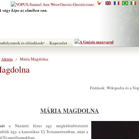
A vágy képe az elmében van.
anfolyamok és előadások
Kapcsolat
Mária Magdolna
Alkímia
agdolna
Források: Wikipedia és a Vo
MÁRIA MAGDOLNA
nát
a Názáreti Jézus egy megkülönböztetett
mlítik úgy a kanonikus Új Testamentumban, mint a
if Evangéliumokban.