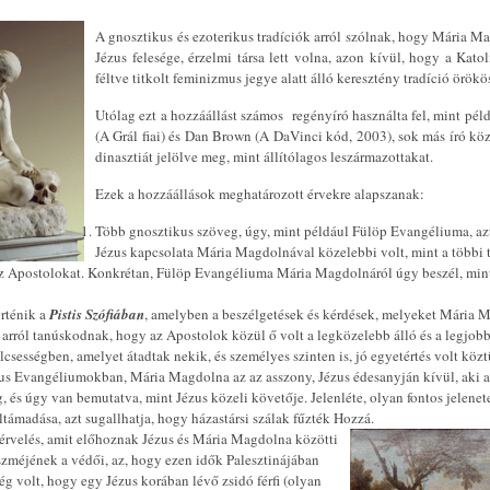
A gnosztikus és ezoterikus tradíciók arról szólnak, hogy Mária M
Jézus felesége, érzelmi társa lett volna, azon kívül, hogy a Kato
féltve titkolt feminizmus jegye alatt álló keresztény tradíció örökö
Utólag ezt a hozzáállást számos regényíró használta fel, mint péld
(A Grál fiai) és Dan Brown (A DaVinci kód, 2003), sok más író kö
dinasztiát jelölve meg, mint állítólagos leszármazottakat.
Ezek a hozzáállások meghatározott érvekre alapszanak:
Több gnosztikus szöveg, úgy, mint például Fülöp Evangéliuma, az
Jézus kapcsolata Mária Magdolnával közelebbi volt, mint a többi 
az Apostolokat. Konkrétan, Fülöp Evangéliuma Mária Magdolnáról úgy beszél, min
.
rténik a
Pistis Szófiában
, amelyben a beszélgetések és kérdések, melyeket Mária M
arról tanúskodnak, hogy az Apostolok közül ő volt a legközelebb álló és a legjob
csességben, amelyet átadtak nekik, és személyes szinten is, jó egyetértés volt közt
s Evangéliumokban, Mária Magdolna az az asszony, Jézus édesanyján kívül, aki a
, és úgy van bemutatva, mint Jézus közeli követője. Jelenléte, olyan fontos jelene
eltámadása, azt sugallhatja, hogy házastársi szálak fűzték Hozzá.
érvelés, amit előhoznak Jézus és Mária Magdolna közötti
szméjének a védői, az, hogy ezen idők Palesztinájában
ség volt, hogy egy Jézus korában lévő zsidó férfi (olyan