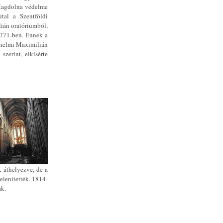
a Magdolna védelme
tal a Szentföldi
ián oratóriumból,
, 771-ben. Ennek a
énelmi Maximilián
zerint, elkísérte
k áthelyezve, de a
elenítették. 1814-
ak.