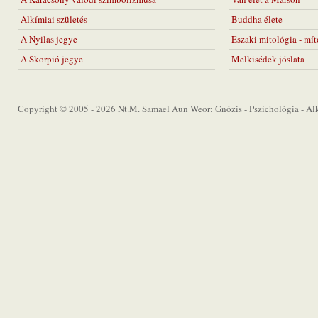
Alkímiai születés
Buddha élete
A Nyilas jegye
Északi mitológia - mí
A Skorpió jegye
Melkisédek jóslata
Copyright © 2005 - 2026 Nt.M. Samael Aun Weor: Gnózis - Pszichológia - Alkí