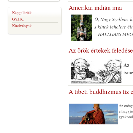
Amerikai indián ima
Képgalériák
Ó, Nagy Szellem, k
GY.I.K.
Kiadványok
s kinek lehelete él
– HALLGASS MEG
Az örök értékek feledés
Az 
isme
A tibeti buddhizmus tíz 
Az erény
elhagyju
gyakorol