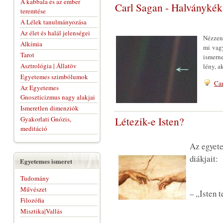
A kabbala és az ember
Carl Sagan - Halványkék
teremtése
A Lélek tanulmányozása
Az élet és halál jelenségei
Nézzene
Alkímia
mi vagy
Tarot
ismerne
Asztrológia | Állatöv
lény, ak
Egyetemes szimbólumok
Ca
Az Egyetemes
Gnoszticizmus nagy alakjai
Ismeretlen dimenziók
Létezik-e Isten?
Gyakorlati Gnózis,
meditáció
Az egyete
diákjait:
Egyetemes ismeret
Tudomány
Művészet
– „Isten t
Filozófia
Misztika|Vallás