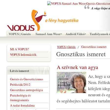
A vágy képe a
VOPUS | Gnózis
Samael Aun Weor
Audió&Videó
Tanfolyamok é
Gnosztikus ismeret
VOPUS | Gnózis
MI A VOPUS?
Gnosztikus ismeret
VOPUS Információk
A szívnek van agya
Lét és ismeret
Az, hogy a s
Gnózis és Gnoszticizmus
Nem. Felfede
Próféciák/2012
kifejlett ide
Gnosztikus antropológia
neuront és eg
Pszichológia és
önmegismerés
és segédsejtes hálózatot tartal
A tudat forradalma