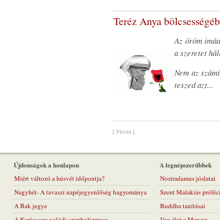
Teréz Anya bölcsességéb
Az öröm imáds
a szeretet há
Nem az számít
teszed azt...
[ Vissza ]
Újdonságok a honlapon
A legnépszerűbbek
Miért változó a húsvét időpontja?
Nostradamus jóslatai
Nagyhét- A tavaszi napéjegyenlőség hagyománya
Szent Malakiás próféc
A Bak jegye
Buddha tanításai
A Karácsony valódi szimbolizmusa
Van élet a Marson