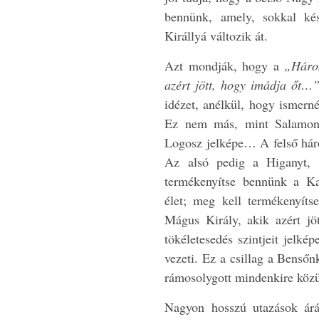
bennünk, amely, sokkal ké
Királlyá változik át.
Azt mondják, hogy a
„Három
azért jött, hogy imádja őt…
idézet, anélkül, hogy ismern
Ez nem más, mint Salamon P
Logosz jelképe… A felső háro
Az alsó pedig a Higanyt, 
termékenyítse bennünk a K
élet; meg kell termékenyíts
Mágus Király, akik azért j
tökéletesedés szintjeit jelk
vezeti. Ez a csillag a Benső
rámosolygott mindenkire köz
Nagyon hosszú utazások ár