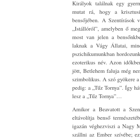
Királyok találnak egy gyerm
mutat rá, hogy a krisztus
bensőjében. A Szentírások v
„Istállóról”, amelyben ő megs
most van jelen a bensőnkb
laknak a Vágy Állatai, min
pszichikumunkban hordozunk
ezoterikus név. Azon időkbe
jött, Betlehem faluja még nem
szimbolikus. A szó gyökere a
pedig: a „Tűz Tornya”. Így h
lesz a „Tűz Tornya”…
Amikor a Beavatott a Szen
eltávolítja benső természeté
igazán véghezviszi a Nagy Mű
szállni az Ember szívébe; e