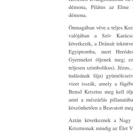
démona, Pilátus az Elme 
démona.
Önmagában véve a teljes Kozm
valójában a Szív Karács
következik, a Drámát tekintve
Egyiptomba, mert Heróde
Gyermeket öljenek meg; ez
teljesen szimbolikus). Jézus,
tudásának fája) gyümölcseiv
vizet isszák, amely a fügéb
Benső Krisztus meg kell ölj
amit a mészárlás pillanatá
köszönhetően a Beavatott meg 
Aztán következnek a Nagy 
Krisztusnak mindig az Élet Vi