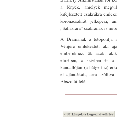
a fények, amelyek megvilá
kifejlesztett csakrákra emlék
koronacsakrát jelképezi, a
„Sahasrara” csakrának is nev
A Drámának a tetőpontja 
Vénjére emlékeztet, aki a
emberekhez: ők azok, akik
elmében, a szívben és a 
kandallóján (a hátgerinc) érk
el ajándékait, arra szólítva
Abszolút felé.
< Sárkányok- a Logosz kivetülése