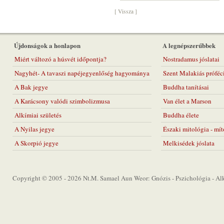
[ Vissza ]
Újdonságok a honlapon
A legnépszerűbbek
Miért változó a húsvét időpontja?
Nostradamus jóslatai
Nagyhét- A tavaszi napéjegyenlőség hagyománya
Szent Malakiás próféc
A Bak jegye
Buddha tanításai
A Karácsony valódi szimbolizmusa
Van élet a Marson
Alkímiai születés
Buddha élete
A Nyilas jegye
Északi mitológia - mí
A Skorpió jegye
Melkisédek jóslata
Copyright © 2005 - 2026 Nt.M. Samael Aun Weor: Gnózis - Pszichológia - Alkí