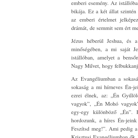
emberi esemény. Az istállóba
bikája. Ez a két állat szinté
az emberi értelmet jelképe
drámát, de semmit sem ért m
Jézus héberül Jeshua, és a
minőségében, a mi saját J
istállóban, amelyet a bens
Nagy Művet, hogy felbukkanj
Az Evangéliumban a sokaság
sokaság a mi hírneves Én-je
ezrei élnek, az: „Én Gyűlö
vagyok”, „Én Mohó vagyok” 
egy-egy különböző „Én”. 
hordozunk, a híres Én-jeink 
Feszítsd meg!”. Ami pedig a 
Krisztusi Evangéliumban ők 