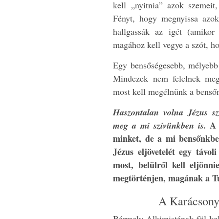
kell „nyitnia” azok szemeit
Fényt, hogy megnyissa azok
hallgassák az igét (amikor
magához kell vegye a szót, h
Egy bensőségesebb, mélyebb
Mindezek nem felelnek meg 
most kell megélnünk a benső
Haszontalan volna Jézus s
meg a mi szívünkben is.
A 
minket, de a mi bensőnkbe
Jézus eljövetelét egy távol
most, belülről kell eljönni
megtörténjen, magának a T
A Karácsonyf
Bármely Alkimistának föl kell