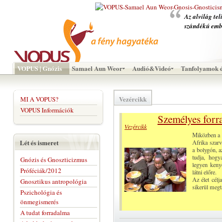
Az alvilág tel
szándékú emb
VOPUS | Gnózis
Samael Aun Weor
Audió&Videó
Tanfolyamok é
Vezércikk
MI A VOPUS?
VOPUS Információk
Személyes forra
Vezércikk
Miközben a 
Lét és ismeret
Afrika szar
a bolygón, 
tudja, hogy
Gnózis és Gnoszticizmus
legyen keny
Próféciák/2012
látni előre.
Az élet cél
Gnosztikus antropológia
sikerül megt
Pszichológia és
önmegismerés
A tudat forradalma