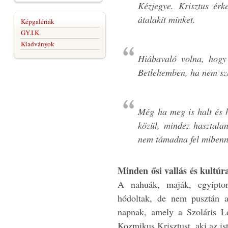
Kézjegye. Krisztus érk
átalakít minket.
Képgalériák
GY.I.K.
Kiadványok
Hiábavaló volna, hogy 
Betlehemben, ha nem szü
Még ha meg is halt és 
közül, mindez hasztal
nem támadna fel mibenn
Minden ősi vallás és kultú
A nahuák, maják, egyiptom
hódoltak, de nem pusztán a
napnak, amely a Szoláris L
Kozmikus Krisztust, aki az is