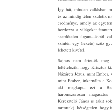
Így hát, minden vallásban me
és az mindig télen születik 
eredménye, amely az egyetem
hordozza a világokat fennta
szeplőtelen fogantatásból v
szintén egy (fekete) szűz gy
lehetett kivétel.
Sajnos nem értették meg 
feltételezik, hogy Krisztus k
Názáreti Jézus, mint Ember,
mint Ember, inkarnálta a Ko
aki megkapta ezt a Beav
háromszorosan magasztos Í
Keresztelő János is (akit so
tartottak), kétségtelen, hogy