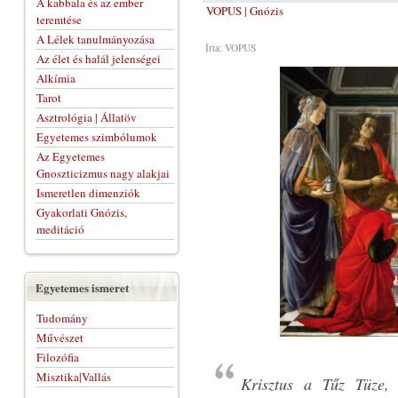
A kabbala és az ember
VOPUS | Gnózis
teremtése
A Lélek tanulmányozása
Írta: VOPUS
Az élet és halál jelenségei
Alkímia
Tarot
Asztrológia | Állatöv
Egyetemes szimbólumok
Az Egyetemes
Gnoszticizmus nagy alakjai
Ismeretlen dimenziók
Gyakorlati Gnózis,
meditáció
Egyetemes ismeret
Tudomány
Művészet
Filozófia
Misztika|Vallás
Krisztus a Tűz Tüze,