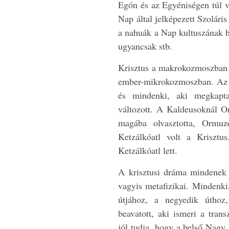
Egón és az Egyéniségen túl v
Nap által jelképezett Szolári
a nahuák a Nap kultuszának h
ugyancsak stb.
Krisztus a makrokozmoszban s
ember-mikrokozmoszban. Az ő
és mindenki, aki megkapta 
változott. A Kaldeusoknál Or
magába olvasztotta, Ormuz
Ketzálkóatl volt a Krisztu
Ketzálkóatl lett.
A krisztusi dráma mindenek e
vagyis metafizikai. Mindenki,
útjához, a negyedik úthoz, 
beavatott, aki ismeri a tran
jól tudja, hogy a belső Nagy