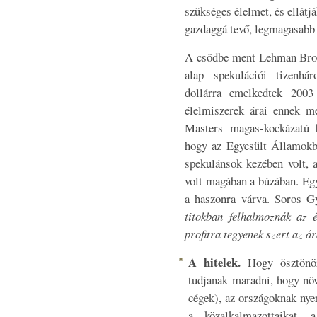
szükséges élelmet, és ellátj
gazdaggá tevő, legmagasabb á
A csődbe ment Lehman Broth
alap spekulációi tizenhár
dollárra emelkedtek 200
élelmiszerek árai ennek m
Masters magas-kockázatú be
hogy az Egyesült Államokb
spekulánsok kezében volt, 
volt magában a búzában. Eg
a haszonra várva. Soros 
titokban felhalmoznák az é
profitra tegyenek szert az á
A hitelek.
Hogy ösztönözz
tudjanak maradni, hogy növ
cégek), az országoknak nyer
a közalkalmazottaikat, a