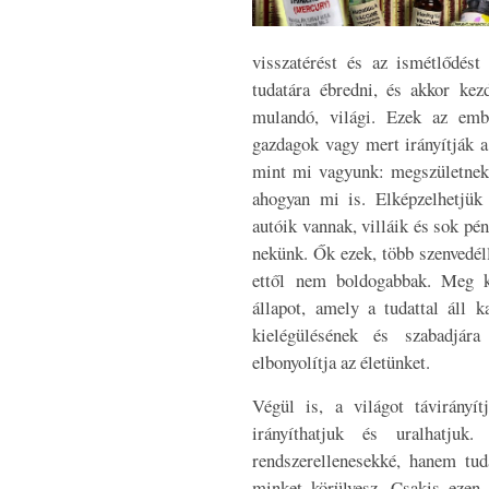
visszatérést és az ismétlődés
tudatára ébredni, és akkor ke
mulandó, világi. Ezek az emb
gazdagok vagy mert irányítják a
mint mi vagyunk: megszületnek
ahogyan mi is. Elképzelhetjük
autóik vannak, villáik és sok pé
nekünk. Ők ezek, több szenvedél
ettől nem boldogabbak. Meg k
állapot, amely a tudattal áll k
kielégülésének és szabadjár
elbonyolítja az életünket.
Végül is, a világot távirányí
irányíthatjuk és uralhatju
rendszerellenesekké, hanem tud
minket körülvesz. Csakis ezen 