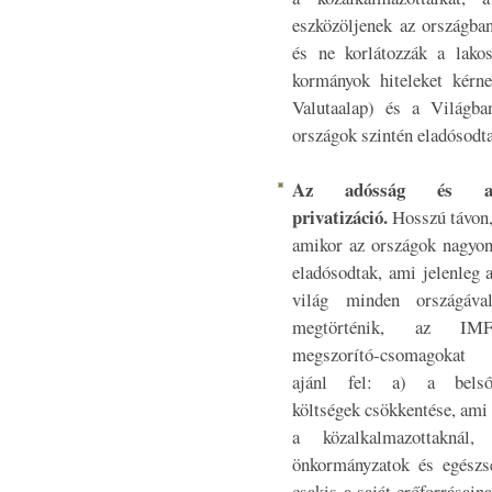
eszközöljenek az országba
és ne korlátozzák a lako
kormányok hiteleket kérn
Valutaalap) és a Világba
országok szintén eladósodt
Az adósság és 
privatizáció.
Hosszú távon
amikor az országok nagyo
eladósodtak, ami jelenleg 
világ minden országáva
megtörténik, az IM
megszorító-csomagokat
ajánl fel: a) a bels
költségek csökkentése, ami 
a közalkalmazottaknál
önkormányzatok és egészsé
csakis a saját erőforrásaina