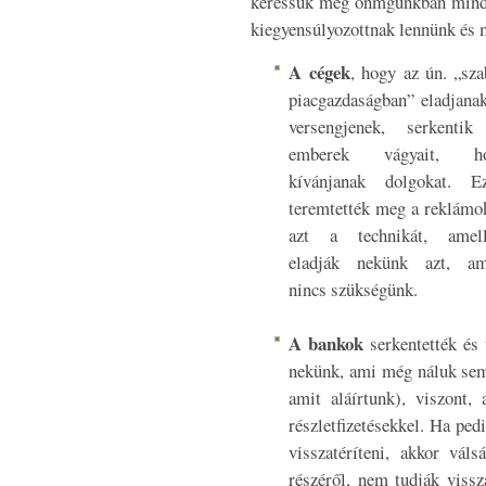
keressük meg önmgunkban mindez
kiegyensúlyozottnak lennünk és 
A cégek
, hogy az ún. „sz
piacgazdaságban” eladjana
versengjenek, serkentik
emberek vágyait, h
kívánjanak dolgokat. Ez
teremtették meg a reklámo
azt a technikát, amell
eladják nekünk azt, am
nincs szükségünk.
A bankok
serkentették és 
nekünk, ami még náluk sem 
amit aláírtunk), viszont,
részletfizetésekkel. Ha pedi
visszatéríteni, akkor vá
részéről, nem tudják viss