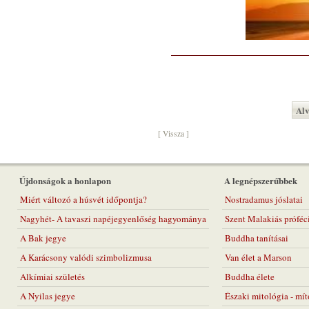
Alv
[ Vissza ]
Újdonságok a honlapon
A legnépszerűbbek
Miért változó a húsvét időpontja?
Nostradamus jóslatai
Nagyhét- A tavaszi napéjegyenlőség hagyománya
Szent Malakiás próféc
A Bak jegye
Buddha tanításai
A Karácsony valódi szimbolizmusa
Van élet a Marson
Alkímiai születés
Buddha élete
A Nyilas jegye
Északi mitológia - mí