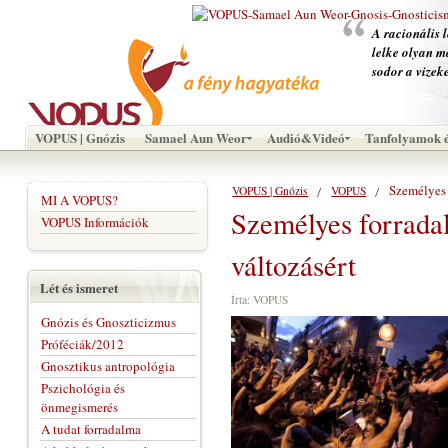
A racionális l
lelke olyan m
sodor a vizek
VOPUS | Gnózis
Samael Aun Weor
Audió&Videó
Tanfolyamok é
Személyes 
VOPUS | Gnózis
VOPUS
MI A VOPUS?
Személyes forrada
VOPUS Információk
változásért
Lét és ismeret
Írta: VOPUS
Gnózis és Gnoszticizmus
Próféciák/2012
Gnosztikus antropológia
Pszichológia és
önmegismerés
A tudat forradalma