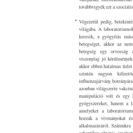
továbbvigyék ezt a szociáli
Végezetül pedig, betekint
világába. A laboratóriumok
keresik, a gyógyítás má
betegséget, akkor az ne
betegség egy orvosság 
viszonylag jó körülmények 
akkor ebben hatalmas üzlet 
szintén nagyon kifize
influenzajárvány botrányára
azonban világszerte vakciná
manipuláció volt és egy 
gyógyszereket, hanem a l
amelyeket a laboratórium
hozzák a vívmányokat és
alkalmazásáról. Számukra v
szkeptikus oktatás, amelyet