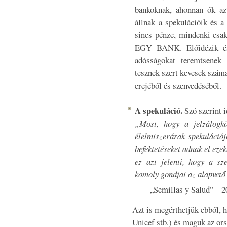
bankoknak, ahonnan ők azt
állnak a spekulációik és a
sincs pénze, mindenki csak
EGY BANK. Előidézik és f
adósságokat teremtsenek 
tesznek szert kevesek szám
erejéből és szenvedéséből.
A spekuláció.
Szó szerint 
„Most, hogy a jelzálogkö
élelmiszerárak spekulációja
befektetéseket adnak el eze
ez azt jelenti, hogy a s
komoly gondjai az alapvető
„Semillas y Salud” – 20
Azt is megérthetjük ebből, 
Unicef stb.) és maguk az or