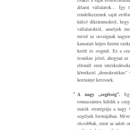
állami vállalatok… Így t
rendelkezzenek saját erőfo
külső diktátumoktól, hogy
vállalatoktól, amelyek me
mivel az országnak nagyon
kamatait képes fizetni eze
kerül és stagnál. Ez a sz
ironikus jelző, ahogyan az
ellenáll ezen intézkedések
következő „demokratikus” 
kormányt keresnek.
A nagy „segítség”.
Egy
tonnaszámra küldik a szeg
másik stratégiája a nagy v
segélyek formájában. Mivel
olcsóbbak, mint az adott 