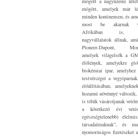
mögött a nagyüzemi ültet
mögött, amelyek már lé
minden kontinensen, és am
most be akarnak ve
Afrikában is, o
nagyvállalatok állnak, am
Pioneer-Dupont, Mons
amelyek világelsők a GMO
élőlények, amelyekre gl
biokémiai ipar, amelyhez
testvércégei a vegyiparna
előállításában, amelyekn
hozamú növénnyé változik, 
is tőlük vásároljanak vetőm
a következő évi veté
egészségtelenebb) élelmi
társadalmaknak”, és ma
nyomorúságos fizetéseket a