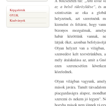
A bölcseleten túl:
„Ami kívül v
az a belső tükröződése”
, és a
Képgalériák
színtisztán az oka a globál
GY.I.K.
helyzetnek, azt szeretnénk m
Kiadványok
kiemelni és feltárni, hogy van
bizonyos mozgalmak, amelye
habár közöttünk vannak, n
látjuk őket, azonban befolyásolj
Olyan helyzet van a világban,
szenvedést kelt testvérünkben, 
mély átalakulása az, amit a Gnó
ezen szerencsétlen következm
közelednek.
Olyan világban vagyunk, amel
mások javára. Tanult társadalom
piacgazdaságra alapoz, mondhat
szerezni és nekem jó legyen”. 
hogyha mások nem jönnek rá egyé