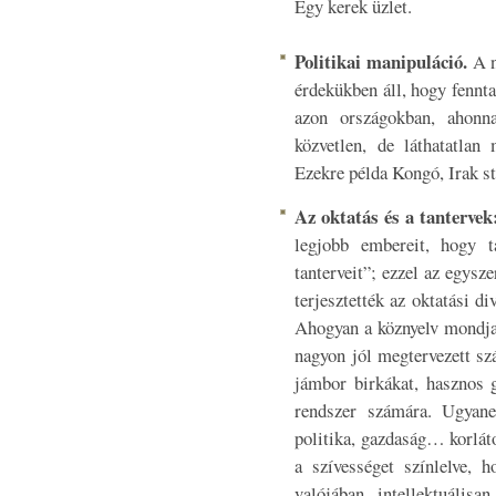
Egy kerek üzlet.
Politikai manipuláció.
A n
érdekükben áll, hogy fennt
azon országokban, ahonn
közvetlen, de láthatatla
Ezekre példa Kongó, Irak 
Az oktatás és a tantervek
legjobb embereit, hogy t
tanterveit”; ezzel az egysz
terjesztették az oktatási d
Ahogyan a köznyelv mondja,
nagyon jól megtervezett szá
jámbor birkákat, hasznos g
rendszer számára. Ugyane
politika, gazdaság… korlát
a szívességet színlelve, 
valójában, intellektuálisa