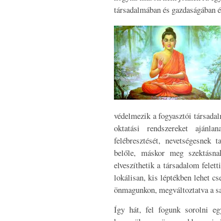
társadalmában és gazdaságában é
védelmezik a fogyasztói társadal
oktatási rendszereket ajánl
felébresztését, nevetségesnek 
belőle, máskor meg szektásna
elveszíthetik a társadalom felet
lokálisan, kis léptékben lehet cs
önmagunkon, megváltoztatva a sa
Így hát, fel fogunk sorolni eg