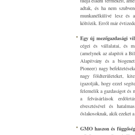
tudja eladni termékeit, am
adtak, és ha nem szubven
munkanélkülivé lesz és 
költözik. Erről már évtizede
Egy új mezőgazdasági vil
cégei és vállalatai, és 
(amelynek az alapítói a Bi
Alapítvány és a biogenet
Pioneer) nagy befektetések
nagy földterületeket, kit
igazolják, hogy ezzel segít
felemelik a gazdaságot és 
a felvásárlások erdőirt
elvesztésével és hatalma
őslakosoknak, akik ezeket 
GMO haszon és függőség