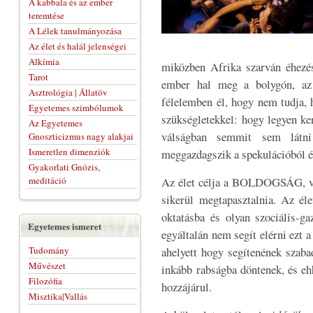
A kabbala és az ember
teremtése
A Lélek tanulmányozása
Az élet és halál jelenségei
Alkímia
miközben Afrika szarván éhezés
Tarot
ember hal meg a bolygón, az
Asztrológia | Állatöv
félelemben él, hogy nem tudja,
Egyetemes szimbólumok
szükségletekkel: hogy legyen ke
Az Egyetemes
válságban semmit sem látn
Gnoszticizmus nagy alakjai
Ismeretlen dimenziók
meggazdagszik a spekulációból é
Gyakorlati Gnózis,
meditáció
Az élet célja a BOLDOGSÁG, vi
sikerül megtapasztalnia. Az él
oktatásba és olyan szociális-ga
Egyetemes ismeret
egyáltalán nem segít elérni ezt a 
Tudomány
ahelyett hogy segítenének szaba
Művészet
inkább rabságba döntenek, és eh
Filozófia
hozzájárul.
Misztika|Vallás