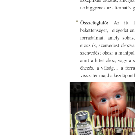
ne higgyenek az alternatív
Összefoglaló:
Az itt fel
békétlenséget, elégedetl
forradalmat, amely sohas
eloszlik, szenvedést okozva
szenvedést okoz: a manipulá
amit a hitel okoz, vagy a 
éhezés, a válság… a forr
visszatér majd a kezdőpont