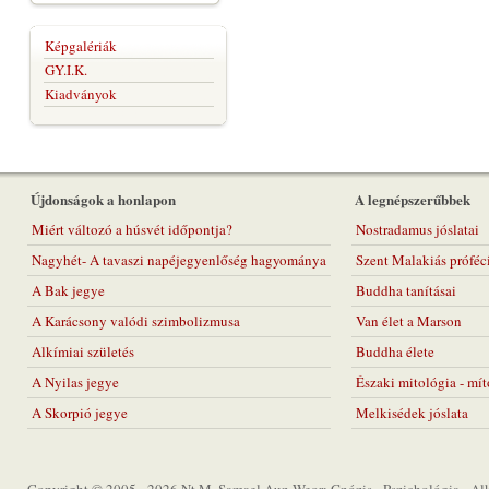
Képgalériák
GY.I.K.
Kiadványok
Újdonságok a honlapon
A legnépszerűbbek
Miért változó a húsvét időpontja?
Nostradamus jóslatai
Nagyhét- A tavaszi napéjegyenlőség hagyománya
Szent Malakiás próféc
A Bak jegye
Buddha tanításai
A Karácsony valódi szimbolizmusa
Van élet a Marson
Alkímiai születés
Buddha élete
A Nyilas jegye
Északi mitológia - mí
A Skorpió jegye
Melkisédek jóslata