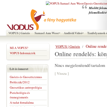
Mielőtt felem
felemelkedést
VOPUS | Gnózis
Samael Aun Weor
Audió&Videó
Tanfolyamok é
Online rende
VOPUS | Gnózis
MI A VOPUS?
Online rendelés: kö
VOPUS Információk
Nincs megjelenítendő tartalom
Lét és ismeret
[ Vissza ]
Gnózis és Gnoszticizmus
Próféciák/2012
Gnosztikus antropológia
Pszichológia és
önmegismerés
A tudat forradalma