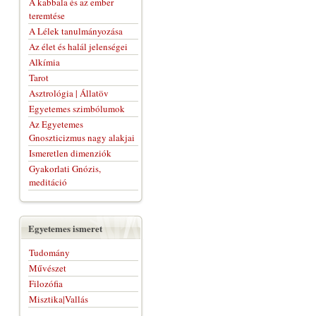
A kabbala és az ember
teremtése
A Lélek tanulmányozása
Az élet és halál jelenségei
Alkímia
Tarot
Asztrológia | Állatöv
Egyetemes szimbólumok
Az Egyetemes
Gnoszticizmus nagy alakjai
Ismeretlen dimenziók
Gyakorlati Gnózis,
meditáció
Egyetemes ismeret
Tudomány
Művészet
Filozófia
Misztika|Vallás