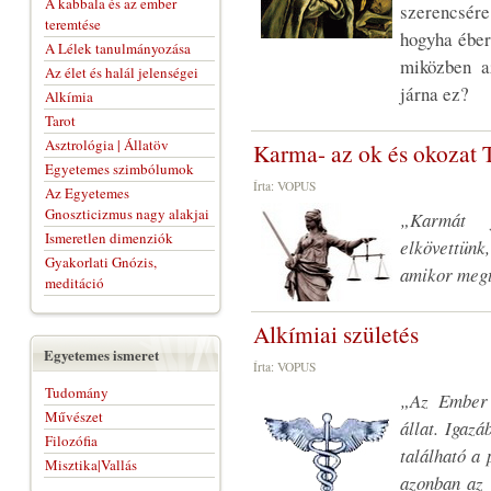
A kabbala és az ember
szerencsér
teremtése
hogyha éber
A Lélek tanulmányozása
miközben a
Az élet és halál jelenségei
járna ez?
Alkímia
Tarot
Asztrológia | Állatöv
Karma- az ok és okozat 
Egyetemes szimbólumok
Írta: VOPUS
Az Egyetemes
Gnoszticizmus nagy alakjai
„Karmát f
Ismeretlen dimenziók
elkövettünk
Gyakorlati Gnózis,
amikor megt
meditáció
Alkímiai születés
Egyetemes ismeret
Írta: VOPUS
Tudomány
„Az Ember 
Művészet
állat. Igaz
Filozófia
található a
Misztika|Vallás
azonban az