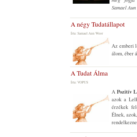
Samael Aun
A négy Tudatállapot
Írta: Samael Aun Weor
Az emberi l
álom, éber á
A Tudat Álma
Írta: VOPUS
Pozitív 
A
azok a Lelk
érzékek fel
Élnek, azok
rendelkeznek