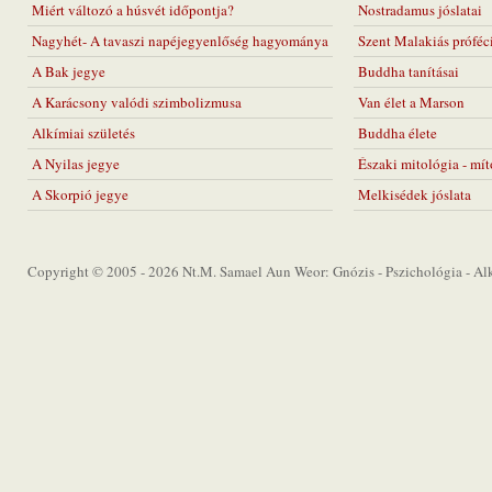
Miért változó a húsvét időpontja?
Nostradamus jóslatai
Nagyhét- A tavaszi napéjegyenlőség hagyománya
Szent Malakiás próféc
A Bak jegye
Buddha tanításai
A Karácsony valódi szimbolizmusa
Van élet a Marson
Alkímiai születés
Buddha élete
A Nyilas jegye
Északi mitológia - mí
A Skorpió jegye
Melkisédek jóslata
Copyright © 2005 - 2026 Nt.M. Samael Aun Weor: Gnózis - Pszichológia - Alkí