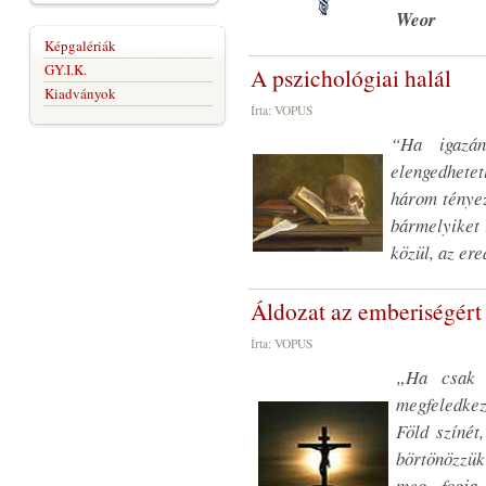
Weor
Képgalériák
GY.I.K.
A pszichológiai halál
Kiadványok
Írta: VOPUS
“Ha igazán
elengedhete
három tényez
bármelyiket 
közül, az er
Áldozat az emberiségért
Írta: VOPUS
„Ha csak 
megfeledkez
Föld színét
börtönözzü
meg fogja 