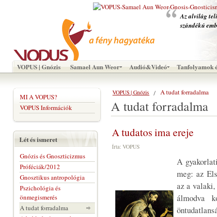
Az alvilág tel
szándékú emb
VOPUS | Gnózis
Samael Aun Weor
Audió&Videó
Tanfolyamok é
A tudat forradalma
VOPUS | Gnózis
MI A VOPUS?
A tudat forradalma
VOPUS Információk
A tudatos ima ereje
Lét és ismeret
Írta: VOPUS
Gnózis és Gnoszticizmus
A gyakorlati
Próféciák/2012
meg: az Els
Gnosztikus antropológia
az a valaki,
Pszichológia és
álmodva kó
önmegismerés
A tudat forradalma
öntudatlan