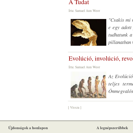
A Tudat
Írta: Samael Aun Weor
"
Csakis mi 
e egy adott
tudhatunk a
pillanatban
Evolúció, involúció, rev
Írta: Samael Aun Weor
Az Evolúció
teljes ter
Önmegvalós
[ Vissza ]
Újdonságok a honlapon
A legnépszerűbbek