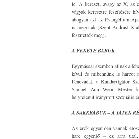
le. A kereszt, avagy az X, az e
vágyak keresztre feszítésére hív
ahogyan azt az Evangélium Apo
is megírták (Szent Andrást X a
feszítették meg).
A FEKETE BÁBUK
Egymással szemben állnak a fehér
kívül és mibennünk is harcot fo
Fenevadat, a Kundartigátor Sz
Samael Aun Weor Mester kü
helytelenül irányított szexuális 
A SAKKBÁBUK – A JÁTÉK R
Az erők egyenlően vannak elosz
harc egyenlő – ez arra utal