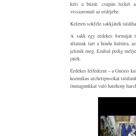
kéri a búzát, csupán leckét a
visszavonult az erdőjébe.
Keleten sokféle sakkjáték találha
A sakk egy érdekes formáját ta
állatnak tart a hindu kultúra, 
jelenik meg. Ezáltal pedig mélye
játék.
Érdekes felfedezni – a Gnózis ku
kozmikus archetípusokat találunk,
önmagunkkal való hatékony harcho