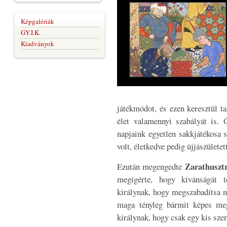
Képgalériák
GY.I.K.
Kiadványok
játékmódot, és ezen keresztül t
élet valamennyi szabályát is.
napjaink egyetlen sakkjátékosa 
volt, életkedve pedig újjászületet
Zarathuszt
Ezután megengedte
megígérte, hogy kívánságát te
királynak, hogy megszabadítsa n
maga tényleg bármit képes meg
királynak, hogy csak egy kis sze