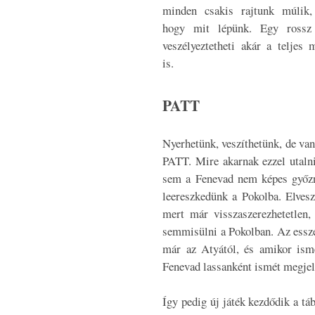
minden csakis rajtunk múlik,
hogy mit lépünk. Egy rossz
veszélyeztetheti akár a teljes 
is.
PATT
Nyerhetünk, veszíthetünk, de van
PATT. Mire akarnak ezzel utalni
sem a Fenevad nem képes győzni
leereszkedünk a Pokolba. Elvesz
mert már visszaszerezhetetlen,
semmisülni a Pokolban. Az essze
már az Atyától, és amikor ism
Fenevad lassanként ismét megjel
Így pedig új játék kezdődik a táb