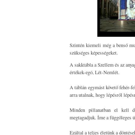
Szintén kiemeli még a benső mun
szükséges képességeket.
A sakktábla a Szellem és az anya
értékek-egó, Lét-Nemlét.
A táblán egymást követő fehér-f
arra utalnak, hogy lépésről lépés
Minden pillanatban el kell d
megtagadjuk. Íme a függőleges út
Ezáltal a teljes életünk a döntés