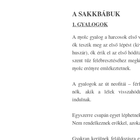
A SAKKBÁBUK
1. GYALOGOK
A nyolc gyalog a harcosok első v
ők teszik meg az első lépést (ki
huszár), ők érik el az első hódít
szent tűz felébresztéséhez megkö
nyolc erényre emlékeztetnek.
A gyalogok az út neofitái – férf
nők, akik a lélek visszahódí
indulnak.
Egyszerre csupán egyet léphetnek
Nem rendelkeznek erőkkel, azoka
Gyakran kerülnek feláldozásra 