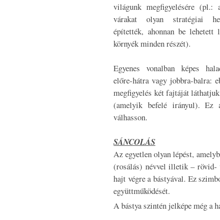
világunk megfigyelésére (pl.: 
várakat olyan stratégiai he
építették, ahonnan be lehetett l
környék minden részét).
Egyenes vonalban képes hal
előre-hátra vagy jobbra-balra: e
megfigyelés két fajtáját láthatju
(amelyik befelé irányul). Ez
válhasson.
SÁNCOLÁS
Az egyetlen olyan lépést, amelybe
(rosálás) névvel illetik – rövid-
hajt végre a bástyával. Ez szimb
együttműködését.
A bástya szintén jelképe még a h