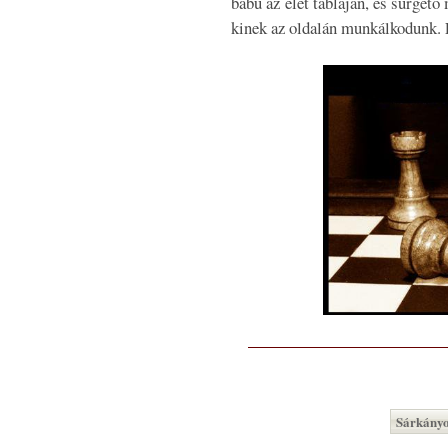
bábu az élet tábláján, és sürget
kinek az oldalán munkálkodunk. 
Sárkányo