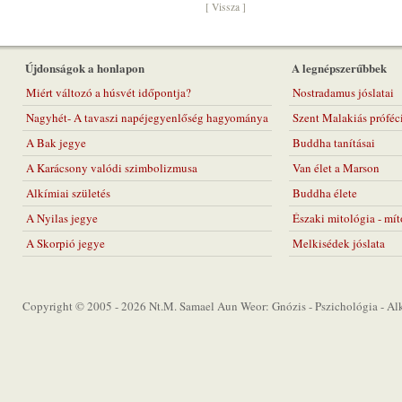
[ Vissza ]
Újdonságok a honlapon
A legnépszerűbbek
Miért változó a húsvét időpontja?
Nostradamus jóslatai
Nagyhét- A tavaszi napéjegyenlőség hagyománya
Szent Malakiás próféc
A Bak jegye
Buddha tanításai
A Karácsony valódi szimbolizmusa
Van élet a Marson
Alkímiai születés
Buddha élete
A Nyilas jegye
Északi mitológia - mí
A Skorpió jegye
Melkisédek jóslata
Copyright © 2005 - 2026 Nt.M. Samael Aun Weor: Gnózis - Pszichológia - Alkí