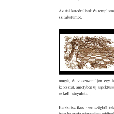
Az ősi katedrálisok és templomo
szimbólumot.
magát, és visszavonuljon egy 
keresztül, amelyben új aspektus
re kell irányulnia.
Kabbalisztikus szemszögből teki
irányba nyolc négyszöget találu