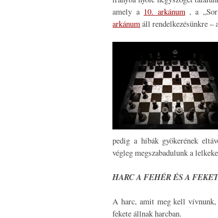
amely a
10. arkánum
, a „Sor
arkánum
áll rendelkezésünkre – a
pedig a hibák gyökerének eltávo
végleg megszabadulunk a lelkeke
HARC A FEHÉR ÉS A FEKE
A harc, amit meg kell vívnunk, 
fekete állnak harcban.