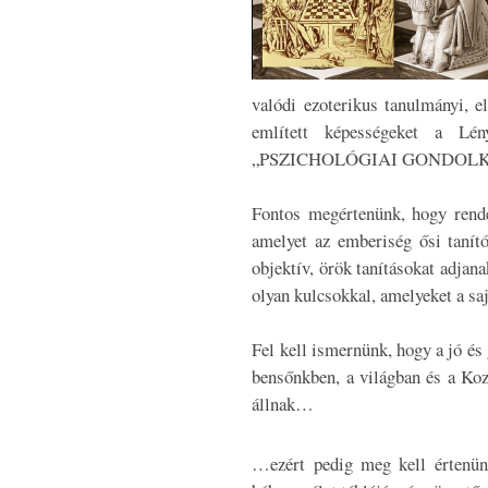
valódi ezoterikus tanulmányi, e
említett képességeket a Lény
„PSZICHOLÓGIAI GONDOLK
Fontos megértenünk, hogy rende
amelyet az emberiség ősi tanít
objektív, örök tanításokat adjana
olyan kulcsokkal, amelyeket a sa
Fel kell ismernünk, hogy a jó és
bensőnkben, a világban és a Koz
állnak…
…ezért pedig meg kell értenü