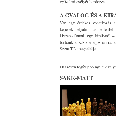
győzelmi esélyét hordozza.
A GYALOG ÉS A KI
Van egy érdekes vonatkozás a 
képesek eljutni az ellenfél
kiszabadítanak egy királynőt –
történik a belső világokban is: a
Szent Tűz meghálálja.
Összesen legfeljebb nyolc királyn
SAKK-MATT