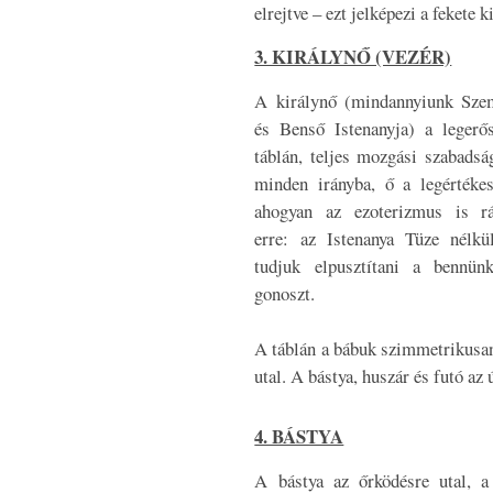
elrejtve – ezt jelképezi a fekete k
3. KIRÁLYNŐ (VEZÉR)
A királynő (mindannyiunk Sze
és Benső Istenanyja) a legerő
táblán, teljes mozgási szabadsá
minden irányba, ő a legértéke
ahogyan az ezoterizmus is r
erre: az Istenanya Tüze nélk
tudjuk elpusztítani a bennün
gonoszt.
A táblán a bábuk szimmetrikusan
utal. A bástya, huszár és futó az
4. BÁSTYA
A bástya az őrködésre utal, a