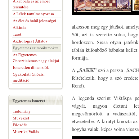
A kabbala és az ember
teremtése
A Lélek tanulmányozása
Az élet és halál jelenségei
alkosson meg egy játékot, amelye
Alkímia
Sőt, azt is szerette volna, hogy
Tarot
Asztrológia | Állatöv
hordozzon. Sissa olyan játékok
Egyetemes szimbólumok
táblán különböző bábukat kellet 
Az Egyetemes
formája.
Gnoszticizmus nagy alakjai
Ismeretlen dimenziók
„SAKK”
A
szó a perzsa „SACH”
Gyakorlati Gnózis,
feltételezik, hogy a szó erede
meditáció
Rend).
A legenda szerint Vištāspa pe
Egyetemes ismeret
vágyát, nagyon életunt le
Tudomány
megcsömörlött a vadászattól,
Művészet
élvezeteibe. A királyt kínozta az
Filozófia
hogyha valaki képes volna vissza
Misztika|Vallás