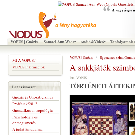
A vágy képe a
VOPUS | Gnózis
Samael Aun Weor
Audió&Videó
Tanfolyamok é
VOPUS | Gnózis
Egyetemes szimbólumo
MI A VOPUS?
A sakkjáték szimb
VOPUS Információk
Írta: VOPUS
TÖRTÉNETI ÁTTEKI
Lét és ismeret
Gnózis és Gnoszticizmus
Próféciák/2012
Gnosztikus antropológia
Pszichológia és
önmegismerés
A tudat forradalma