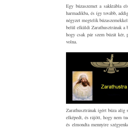
Egy búzaszemet a sakktábla els
harmadikba, és így tovább, addi
négyzet megtelik búzaszemekkel.
belül elküldi Zarathusztrának a 
hogy csak pár szem búzát kér, p
volna.
Zarathusztrának ígért búza alig s
elképedt, és rájött, hogy nem tu
és elmondta mennyire szégyenke