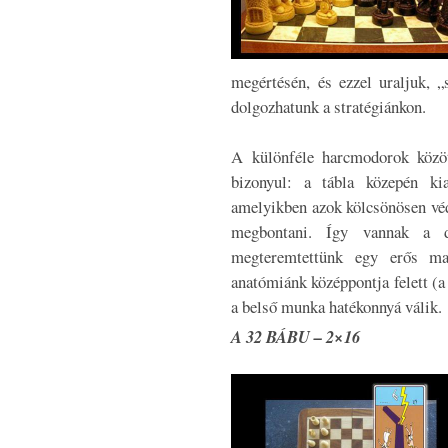
megértésén, és ezzel uraljuk, 
dolgozhatunk a stratégiánkon.
A különféle harcmodorok közö
bizonyul: a tábla közepén kia
amelyikben azok kölcsönösen védi
megbontani. Így vannak a 
megteremtettünk egy erős ma
anatómiánk középpontja felett (a
a belső munka hatékonnyá válik.
A 32 BÁBU – 2×16