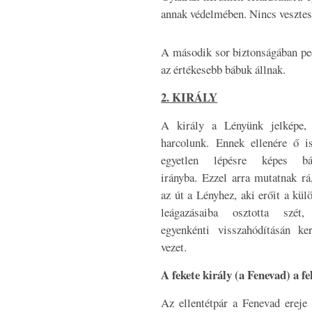
annak védelmében. Nincs vesztesé
A második sor biztonságában ped
az értékesebb bábuk állnak.
2. KIRÁLY
A király a Lényünk jelképe, 
harcolunk. Ennek ellenére ő i
egyetlen lépésre képes bá
irányba. Ezzel arra mutatnak rá
az út a Lényhez, aki erőit a kül
leágazásaiba osztotta szét
egyenkénti visszahódításán ker
vezet.
A fekete király (a Fenevad) a fe
Az ellentétpár a Fenevad ereje 