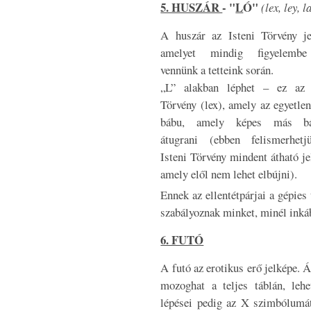
5. HUSZÁR
- "
L
Ó"
(lex, ley, l
A huszár az Isteni Törvény je
amelyet mindig figyelembe
vennünk a tetteink során.
„L” alakban léphet – ez az 
Törvény (lex), amely az egyetlen
bábu, amely képes más bá
átugrani (ebben felismerhet
Isteni Törvény mindent átható je
amely elől nem lehet elbújni).
Ennek az ellentétpárjai a gépies
szabályoznak minket, minél inká
6. FUTÓ
A futó az erotikus erő jelképe. 
mozoghat a teljes táblán, lehe
lépései pedig az X szimbólumát