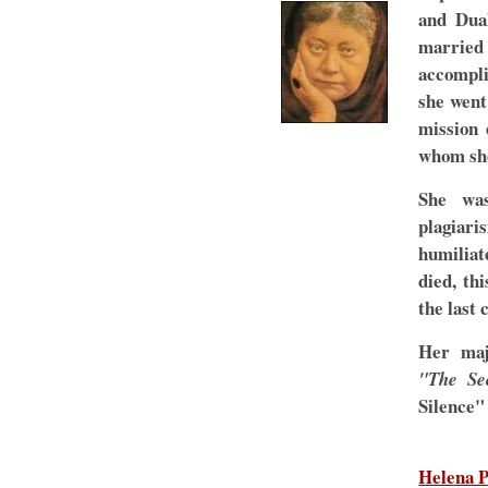
and Dual
married 
accompli
she went 
mission 
whom sho
She was
plagiar
humiliat
died, th
the last 
Her ma
"The Se
Silence" 
Helena P