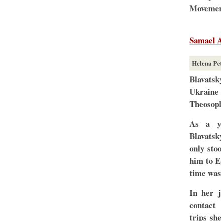
Movemen
Samael 
Helena Pe
Blavatsk
Ukrain
Theosoph
As a y
Blavatsk
only sto
him to E
time was
In her 
contact
trips s