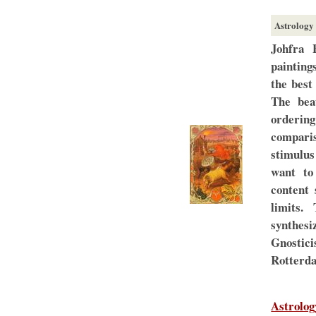
Astrology
Johfra 
paintings
the best
The beau
orderin
compari
stimulus
want to
content 
limits.
synthesi
Gnostic
Rotterda
Astrolog