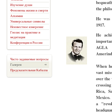
bequeathe
Изучение души
the philo
Феномены жизни и смерти
Алхимия
He was 
Универсальные символы
1917.
Неизвестное измерение
Гнозис на практике и
He achi
медитация
importan
Конференции в России
AGLA (
Amerind
Часто задаваемые вопросы
Галерея
When he
Предсказательная Кабалла
vast mis
over the
crossing
Rica, Sa
Mexico. 
a "revo
headquar