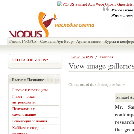
Мы должны 
Жизнь – это 
Гнозис | VOPUS
Самаэль Аун Веор
Аудио и видео
Курсы и конфер
Галерея
Гнозис | VOPUS
ЧТО ТАКОЕ VOPUS?
View image gallerie
Бытие и Познание
Choose one of the sub-categories below:
Гнозис и гностицизм
Гностическая
Samael A
антропология
Mr. Sa
Психология и
contempo
самопознание
Революция сознания
research
Каббала и создание
the grea
человека