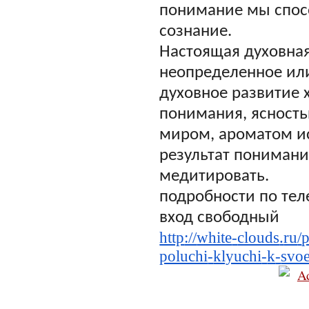
понимание мы спос
сознание.
Настоящая духовная 
неопределенное ил
духовное развитие 
понимания, ясность
миром, ароматом ис
результат понимани
медитировать.
подробности по тел
вход свободный
http
://
white
-
clouds
.
ru
/
p
poluchi
-
klyuchi
-
k
-
svo