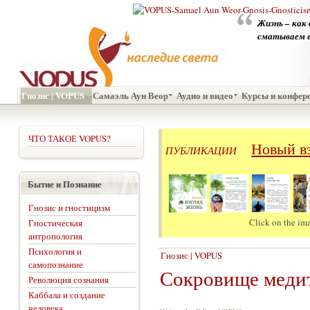
Жизнь – как
сматываем ег
Гнозис | VOPUS
Самаэль Аун Веор
Аудио и видео
Курсы и конфер
ЧТО ТАКОЕ VOPUS?
Новый вз
ПУБЛИКАЦИИ
Бытие и Познание
Гнозис и гностицизм
Click on the ima
Гностическая
антропология
Психология и
Гнозис | VOPUS
самопознание
Сокровище меди
Революция сознания
Каббала и создание
человека