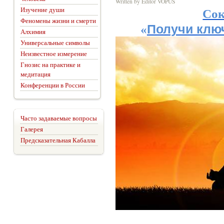
Written by Editor VOPUS
Изучение души
Сок
Феномены жизни и смерти
«
Получи клю
Алхимия
Универсальные символы
Неизвестное измерение
Гнозис на практике и
медитация
Конференции в России
Часто задаваемые вопросы
Галерея
Предсказательная Кабалла