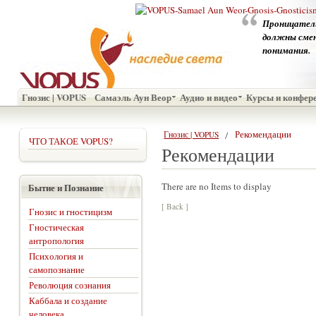
Проницатель
должны смен
понимания.
Гнозис | VOPUS
Самаэль Аун Веор
Аудио и видео
Курсы и конфер
Рекомендации
Гнозис | VOPUS
ЧТО ТАКОЕ VOPUS?
Рекомендации
There are no Items to display
Бытие и Познание
[ Back ]
Гнозис и гностицизм
Гностическая
антропология
Психология и
самопознание
Революция сознания
Каббала и создание
человека