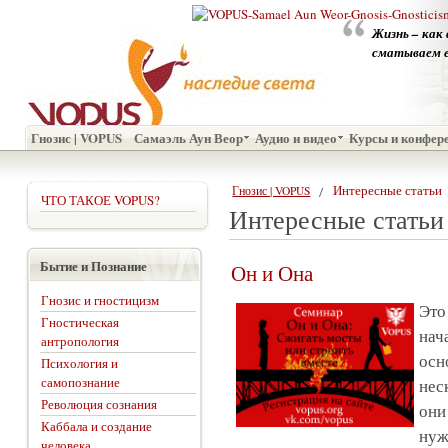
Жизнь – как
сматываем ег
Гнозис | VOPUS
Самаэль Аун Веор
Аудио и видео
Курсы и конфер
Интересные статьи
Гнозис | VOPUS
ЧТО ТАКОЕ VOPUS?
Интересные статьи
Бытие и Познание
Он и Она
Гнозис и гностицизм
Это
Гностическая
нач
антропология
осн
Психология и
самопознание
нес
Революция сознания
они
Каббала и создание
нуж
человека