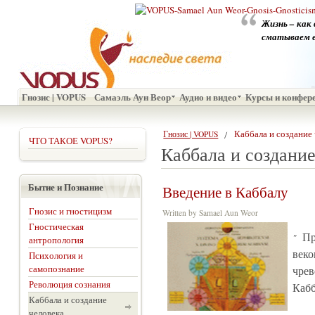
Жизнь – как
сматываем ег
Гнозис | VOPUS
Самаэль Аун Веор
Аудио и видео
Курсы и конфер
Каббала и создание
Гнозис | VOPUS
ЧТО ТАКОЕ VOPUS?
Каббала и создание
Бытие и Познание
Введение в Каббалу
Гнозис и гностицизм
Written by Samael Aun Weor
Гностическая
"
Пр
антропология
веко
Психология и
самопознание
чре
Революция сознания
Каб
Каббала и создание
человека