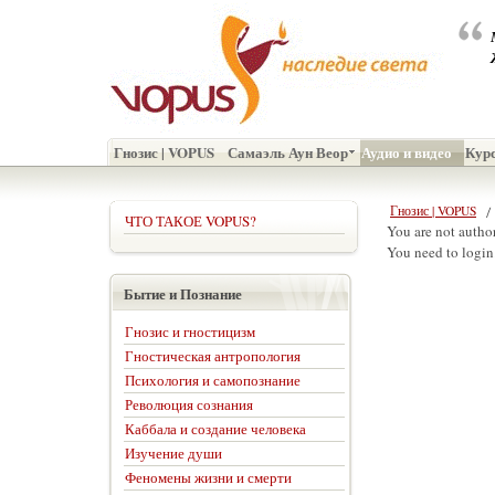
Гнозис | VOPUS
Самаэль Аун Веор
Аудио и видео
Кур
Гнозис | VOPUS
ЧТО ТАКОЕ VOPUS?
You are not author
You need to login
Бытие и Познание
Гнозис и гностицизм
Гностическая антропология
Психология и самопознание
Революция сознания
Каббала и создание человека
Изучение души
Феномены жизни и смерти