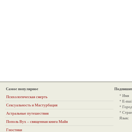
Самое популярное
Подпишит
*
Имя
Психологическая смерть
*
E-mai
Сексуальность и Мастурбация
*
Горо
*
Стра
Астральные путешествия
Язык:
Пополь Вух – священная книга Майя
Гностики