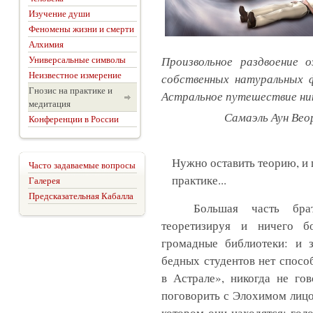
Изучение души
Феномены жизни и смерти
Алхимия
Универсальные символы
Произвольное раздвоение 
Неизвестное измерение
собственных натуральных 
Гнозис на практике и
Астральное путешествие ни
медитация
Самаэль Аун Вео
Конференции в России
Нужно оставить теорию, и п
Часто задаваемые вопросы
практике...
Галерея
Предсказательная Кабалла
Большая часть брат
теоретизируя и ничего б
громадные библиотеки: и 
бедных студентов нет спосо
в Астрале», никогда не го
поговорить с Элохимом лицом
котором они находятся: гол