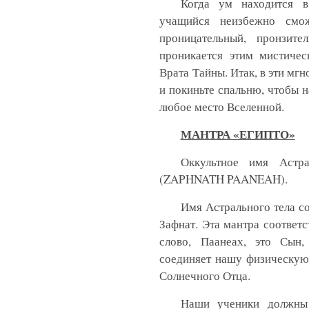
Когда ум находится в
учащийся неизбежно смож
проницательный, пронзит
проникается этим мистичес
Врата Тайны. Итак, в эти мгн
и покиньте спальню, чтобы 
любое место Вселенной.
МАНТРА «ЕГИПТО»
Оккультное имя Аст
(
ZAPHNATH
PAANEAH
).
Имя Астрального тела со
Зафнат. Эта мантра соответ
слово, Паанеах, это Сын
соединяет нашу физическую
Солнечного Отца.
Наши ученики должны 