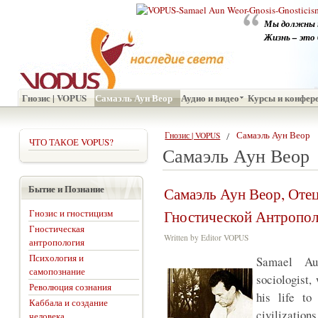
Мы должны 
Жизнь – это 
Гнозис | VOPUS
Самаэль Аун Веор
Аудио и видео
Курсы и конфер
Самаэль Аун Веор
Гнозис | VOPUS
ЧТО ТАКОЕ VOPUS?
Самаэль Аун Веор
Бытие и Познание
Самаэль Аун Веор, Оте
Гностической Антропо
Гнозис и гностицизм
Гностическая
Written by Editor VOPUS
антропология
Психология и
Samael 
самопознание
sociologist,
Революция сознания
his life to
Каббала и создание
civilization
человека