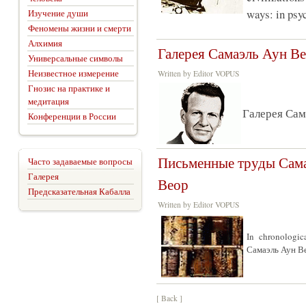
ways: in psyc
Изучение души
Феномены жизни и смерти
Алхимия
Галерея Самаэль Аун В
Универсальные символы
Неизвестное измерение
Written by Editor VOPUS
Гнозис на практике и
медитация
Галерея Сам
Конференции в России
Письменные труды Сам
Часто задаваемые вопросы
Галерея
Веор
Предсказательная Кабалла
Written by Editor VOPUS
In chronologic
Самаэль Аун Ве
[ Back ]