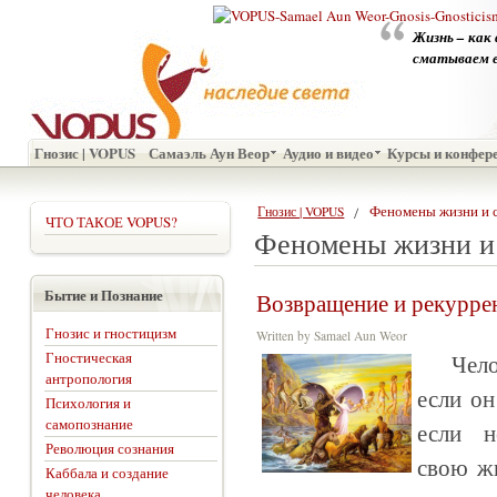
Жизнь – как
сматываем ег
Гнозис | VOPUS
Самаэль Аун Веор
Аудио и видео
Курсы и конфер
Феномены жизни и 
Гнозис | VOPUS
ЧТО ТАКОЕ VOPUS?
Феномены жизни и
Бытие и Познание
Возвращение и рекурре
Гнозис и гностицизм
Written by Samael Aun Weor
Гностическая
Чело
антропология
если он
Психология и
самопознание
если н
Революция сознания
свою жи
Каббала и создание
человека