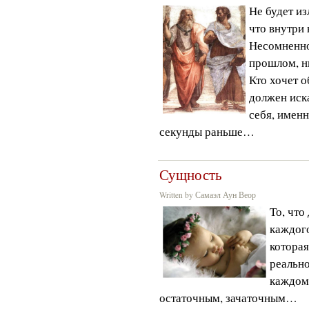
Не будет и
что внутри
Несомненно,
прошлом, 
Кто хочет 
должен иска
себя, именн
секунды раньше…
Сущность
Written by Самаэл Аун Веор
То, что
каждого
которая
реальн
каждом 
остаточным, зачаточным…