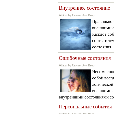
Внутреннее состояние
Written by Самаэл Аун Веор
Правильно 
внешними с
Каждое соб
соответств
состояния
Ошибочные состояния
Written by Самаэл Аун Веор
Несомненно
собой всег
логической
внешними с
внутренними состояниями со
Персональные события
Written by Самаэл Аун Веор