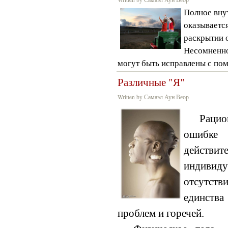
Полное вну
оказывается
раскрытии 
Несомненно
могут быть исправлены с по
Различные "Я"
Written by Самаэл Аун Веор
Раци
ошибке
действит
индивид
отсутств
единств
проблем и горечей.