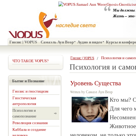
Мы должны 
Жизнь – это 
Гнозис | VOPUS
Самаэль Аун Веор
Аудио и видео
Курсы и конфер
Психология и самоп
Гнозис | VOPUS
ЧТО ТАКОЕ VOPUS?
Психология и само
Бытие и Познание
Уровень Существа
Гнозис и гностицизм
Written by Самаэл Аун Веор
Гностическая
Кто мы? 
антропология
Для чего
Психология и
самопознание
Несомнен
Революция сознания
Животное
Каббала и создание
человеком, не только этог
человека