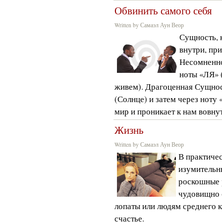
Обвинить самого себя
Written by Самаэл Аун Веор
Сущность, 
внутри, при
Несомненно
ноты «ЛЯ» 
живем). Драгоценная Сущнос
(Солнце) и затем через ноту 
мир и проникает к нам вовну
Жизнь
Written by Самаэл Аун Веор
В практиче
изумительн
роскошные 
чудовищно 
лопаты или людям среднего к
счастье.