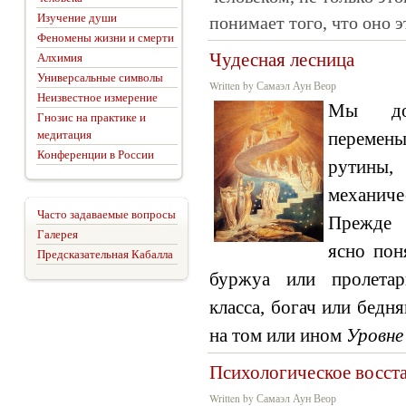
Изучение души
понимает того, что оно 
Феномены жизни и смерти
Чудесная лесница
Алхимия
Универсальные символы
Written by Самаэл Аун Веор
Неизвестное измерение
Мы до
Гнозис на практике и
медитация
перемен
Конференции в России
рути
механич
Часто задаваемые вопросы
Прежде 
Галерея
ясно пон
Предсказательная Кабалла
буржуа или пролетар
класса, богач или бедня
на том или ином
Уровне
Психологическое восст
Written by Самаэл Аун Веор