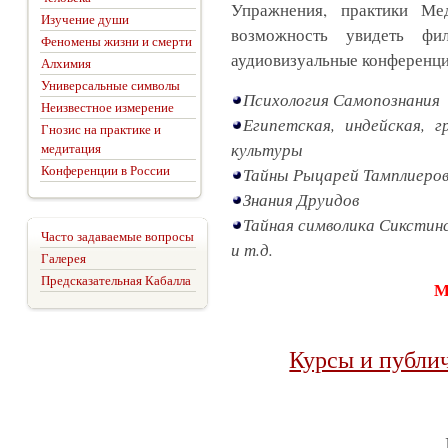
Упражнения, практики Ме
Изучение души
возможность увидеть фи
Феномены жизни и смерти
аудиовизуальные конференц
Алхимия
Универсальные символы
Психология Самопознания
Неизвестное измерение
Египетская, индейская, г
Гнозис на практике и
культуры
медитация
Конференции в России
Тайны Рыцарей Тамплиеро
Знания Друидов
Тайная символика Сикстин
Часто задаваемые вопросы
и т.д.
Галерея
Предсказательная Кабалла
М
Курсы и публи