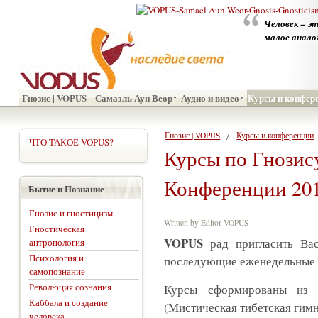
Человек – э
малое анало
Гнозис | VOPUS
Самаэль Аун Веор
Аудио и видео
Курсы и конфер
Гнозис | VOPUS
Курсы и конференции
ЧТО ТАКОЕ VOPUS?
Курсы по Гнозис
Конференции 20
Бытие и Познание
Гнозис и гностицизм
Written by Editor VOPUS
Гностическая
VOPUS
рад пригласить Ва
антропология
Психология и
последующие еженедельные 
самопознание
Революция сознания
Курсы сформированы из т
Каббала и создание
(Мистическая тибетская гим
человека