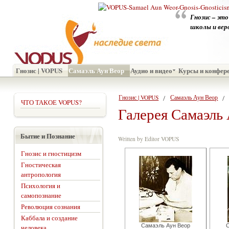
Гнозис – это
школы и веро
Гнозис | VOPUS
Самаэль Аун Веор
Аудио и видео
Курсы и конфер
Гнозис | VOPUS
Самаэль Аун Веор
ЧТО ТАКОЕ VOPUS?
Галерея Самаэль
Бытие и Познание
Written by Editor VOPUS
Гнозис и гностицизм
Гностическая
антропология
Психология и
самопознание
Революция сознания
Каббала и создание
Самаэль Аун Веор
С
человека