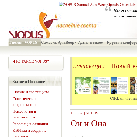
Человек – э
малое анало
Гнозис | VOPUS
Самаэль Аун Веор
Аудио и видео
Курсы и конфер
ЧТО ТАКОЕ VOPUS?
Новый вз
ПУБЛИКАЦИИ
Бытие и Познание
Гнозис и гностицизм
Click on the ima
Гностическая
антропология
Психология и
Гнозис | VOPUS
самопознание
Он и Она
Революция сознания
Каббала и создание
человека