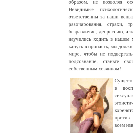
образом, не позволяя ос
Невидимые психологичес
ответственны за наши вспы
разочарования, страхи, тр
безразличие, депрессию, алк
научились ходить в нашем 
кануть в пропасть, мы долж
мире, чтобы не подвергать
подсознание, станьте св
собственным хозяином!
Существ
в восп
сексуал
эгоист
кореня
против 
всем из