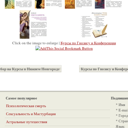
Click on the image to enlarge |
Курсы по Гнозису и Конференции
абор на Курсы в Нижнем Новгороде
Курсы по Гнозису и Конфер
Самое популярное
Подпишит
*
Имя
Психологическая смерть
*
E-mai
Сексуальность и Мастурбация
*
Горо
*
Стра
Астральные путешествия
Язык: