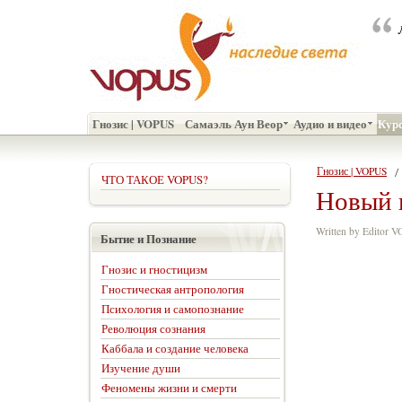
Гнозис | VOPUS
Самаэль Аун Веор
Аудио и видео
Кур
Гнозис | VOPUS
ЧТО ТАКОЕ VOPUS?
Новый 
Written by Editor 
Бытие и Познание
Гнозис и гностицизм
Гностическая антропология
Психология и самопознание
Революция сознания
Каббала и создание человека
Изучение души
Феномены жизни и смерти