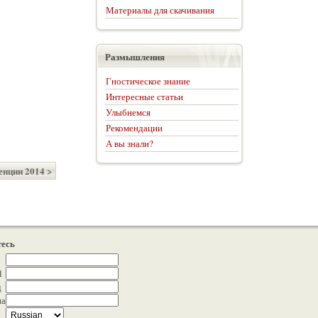
Материалы для скачивания
Размышления
Гностическое знание
Интересные статьи
Улыбнемся
Рекомендации
А вы знали?
енции 2014 >
есь
l
д
на