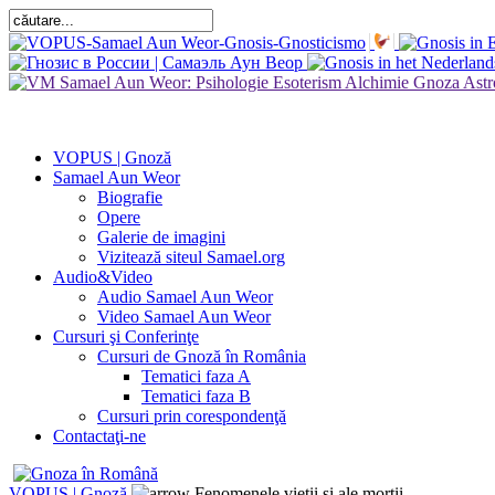
VOPUS | Gnoză
Samael Aun Weor
Biografie
Opere
Galerie de imagini
Vizitează siteul Samael.org
Audio&Video
Audio Samael Aun Weor
Video Samael Aun Weor
Cursuri şi Conferinţe
Cursuri de Gnoză în România
Tematici faza A
Tematici faza B
Cursuri prin corespondenţă
Contactaţi-ne
VOPUS | Gnoză
Fenomenele vieţii şi ale morţii