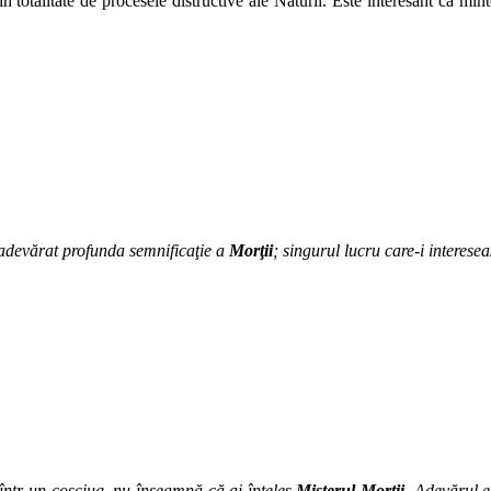
in totalitate de procesele distructive ale Naturii. Este interesant ca m
 adevărat profunda semnificaţie a
Morţii
; singurul lucru care-i interese
 într-un coşciug, nu înseamnă că ai înţeles
Misterul Morţii
. Adevărul e