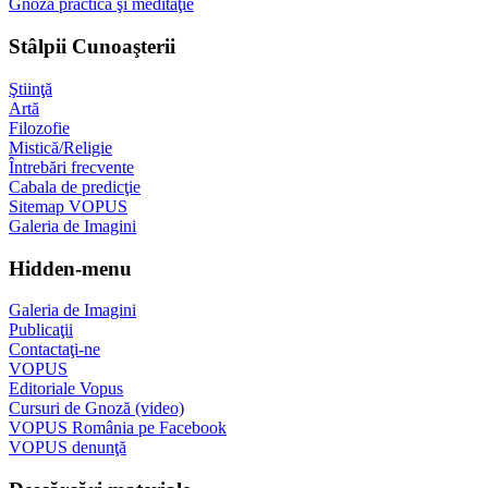
Gnoza practică şi meditaţie
Stâlpii Cunoaşterii
Ştiinţă
Artă
Filozofie
Mistică/Religie
Întrebări frecvente
Cabala de predicţie
Sitemap VOPUS
Galeria de Imagini
Hidden-menu
Galeria de Imagini
Publicaţii
Contactaţi-ne
VOPUS
Editoriale Vopus
Cursuri de Gnoză (video)
VOPUS România pe Facebook
VOPUS denunţă