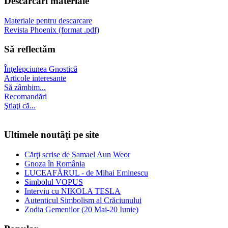
Descărcări materiale
Materiale pentru descarcare
Revista Phoenix (format .pdf)
Să reflectăm
Înţelepciunea Gnostică
Articole interesante
Să zâmbim...
Recomandări
Ştiaţi că...
Ultimele noutăţi pe site
Cărţi scrise de Samael Aun Weor
Gnoza în România
LUCEAFĂRUL - de Mihai Eminescu
Simbolul VOPUS
Interviu cu NIKOLA TESLA
Autenticul Simbolism al Crăciunului
Zodia Gemenilor (20 Mai-20 Iunie)