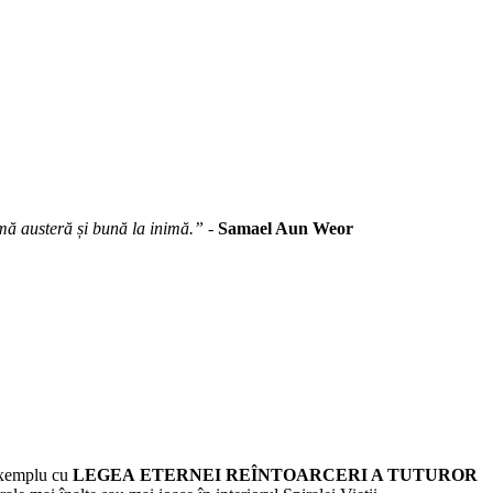
ă austeră și bună la inimă.”
-
Samael Aun Weor
 exemplu cu
LEGEA ETERNEI REÎNTOARCERI A TUTUROR