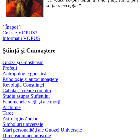
să fie o excepţie."
[ Înapoi ]
Ce este VOPUS?
Informatii VOPUS
Ştiinţă şi Cunoaştere
Gnoză şi Gnosticism
Profeţii
Antropologie gnostică
Psihologie şi autocunoaştere
Revoluţia Conştiinţei
Cabala şi crearea omului
Studiu asupra Sufletului
Fenomenele vieţii şi ale morţii
Alchimie
Tarot
Astrologie/Zodiac
Simboluri universale
Mari personalităţi ale Gnozei Universale
Dimensiuni necunoscute