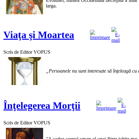
Evolutiei, mintea Occidentala decrepita a uitat 
larga.
Viaţa şi Moartea
Scris de Editor VOPUS
„Persoanele nu sunt interesate să înţeleagă cu
Înţelegerea Morţii
Scris de Editor VOPUS
"A vedea corpul uman al unei fiinţe iubite pus