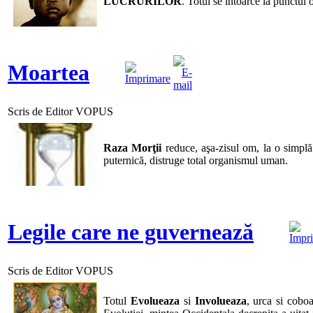
LUCRURILOR
. Totul se întoarce la punctul 
Moartea
Scris de Editor VOPUS
Raza Morţii
reduce, aşa-zisul om, la o simplă
puternică, distruge total organismul uman.
Legile care ne guvernează
Scris de Editor VOPUS
Totul
Evolueaza
si
Involueaza
, urca si coboa