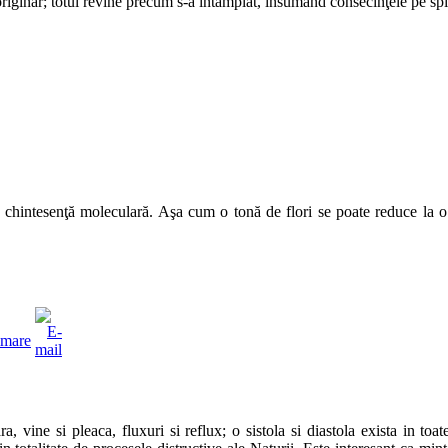
originar; totul revine precum s-a întâmplat, însumând consecinţele pe spira
 chintesenţă moleculară. Aşa cum o tonă de flori se poate reduce la o 
ra, vine si pleaca, fluxuri si reflux; o sistola si diastola exista in 