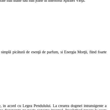
le mai înalte sau mai joase în interiorul Spiralei Vieţii.
simplă picătură de esenţă de parfum, si Energia Morţii, fiind foarte
toate, in acord cu Legea Pendulului. La crearea dogmei intransigente a