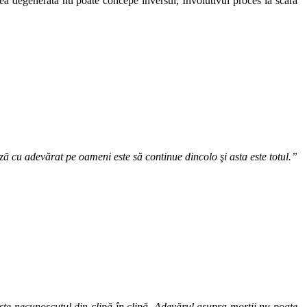
intea degenerata nu poate concepe inversul, Involutivul proces la scara
ază cu adevărat pe oameni este să continue dincolo şi asta este totul.”
ste necunoscutul din clipă în clipă. Adevărul asupra morţii nu poate