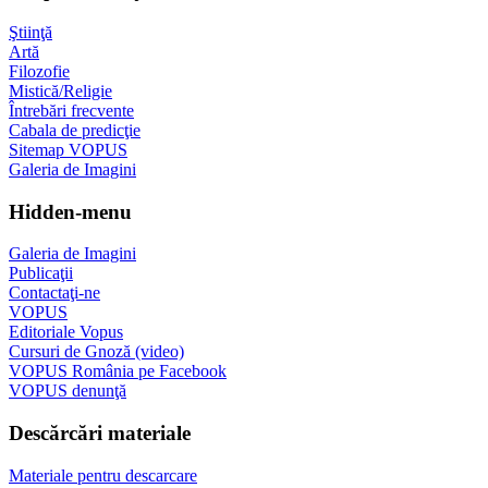
Ştiinţă
Artă
Filozofie
Mistică/Religie
Întrebări frecvente
Cabala de predicţie
Sitemap VOPUS
Galeria de Imagini
Hidden-menu
Galeria de Imagini
Publicaţii
Contactaţi-ne
VOPUS
Editoriale Vopus
Cursuri de Gnoză (video)
VOPUS România pe Facebook
VOPUS denunţă
Descărcări materiale
Materiale pentru descarcare