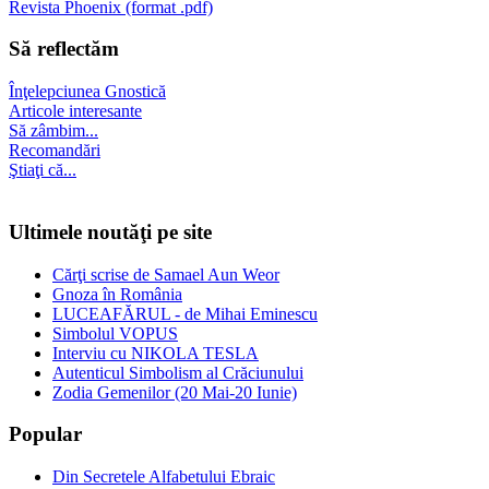
Revista Phoenix (format .pdf)
Să reflectăm
Înţelepciunea Gnostică
Articole interesante
Să zâmbim...
Recomandări
Ştiaţi că...
Ultimele noutăţi pe site
Cărţi scrise de Samael Aun Weor
Gnoza în România
LUCEAFĂRUL - de Mihai Eminescu
Simbolul VOPUS
Interviu cu NIKOLA TESLA
Autenticul Simbolism al Crăciunului
Zodia Gemenilor (20 Mai-20 Iunie)
Popular
Din Secretele Alfabetului Ebraic