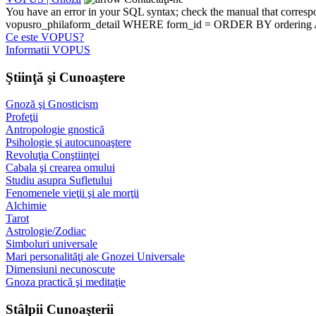
You have an error in your SQL syntax; check the manual that corre
vopusro_philaform_detail WHERE form_id = ORDER BY ordering ASCT
Ce este VOPUS?
Informatii VOPUS
Ştiinţă şi Cunoaştere
Gnoză şi Gnosticism
Profeţii
Antropologie gnostică
Psihologie şi autocunoaştere
Revoluţia Conştiinţei
Cabala şi crearea omului
Studiu asupra Sufletului
Fenomenele vieţii şi ale morţii
Alchimie
Tarot
Astrologie/Zodiac
Simboluri universale
Mari personalităţi ale Gnozei Universale
Dimensiuni necunoscute
Gnoza practică şi meditaţie
Stâlpii Cunoaşterii