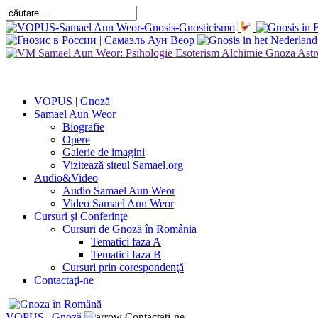
VOPUS | Gnoză
Samael Aun Weor
Biografie
Opere
Galerie de imagini
Vizitează siteul Samael.org
Audio&Video
Audio Samael Aun Weor
Video Samael Aun Weor
Cursuri şi Conferinţe
Cursuri de Gnoză în România
Tematici faza A
Tematici faza B
Cursuri prin corespondenţă
Contactaţi-ne
VOPUS | Gnoză
Contactaţi-ne