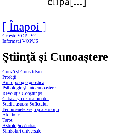
clipă[...]
[ Înapoi ]
Ce este VOPUS?
Informatii VOPUS
Ştiinţă şi Cunoaştere
Gnoză şi Gnosticism
Profeţii
Antropologie gnostică
Psihologie şi autocunoaştere
Revoluţia Conştiinţei
Cabala şi crearea omului
Studiu asupra Sufletului
Fenomenele vieţii şi ale morţii
Alchimie
Tarot
Astrologie/Zodiac
Simboluri universale