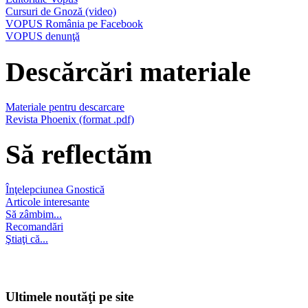
Cursuri de Gnoză (video)
VOPUS România pe Facebook
VOPUS denunţă
Descărcări materiale
Materiale pentru descarcare
Revista Phoenix (format .pdf)
Să reflectăm
Înţelepciunea Gnostică
Articole interesante
Să zâmbim...
Recomandări
Ştiaţi că...
Ultimele noutăţi pe site