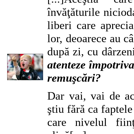
învăţăturile nicio
liberi care aprecia
lor, deoarece au câş
după zi, cu dârzen
atenteze împotriva 
remuşcări?
Dar vai, vai de ac
ştiu fără ca faptel
care nivelul fii