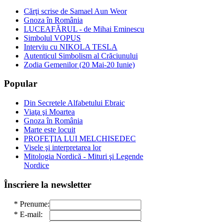
Cărţi scrise de Samael Aun Weor
Gnoza în România
LUCEAFĂRUL - de Mihai Eminescu
Simbolul VOPUS
Interviu cu NIKOLA TESLA
Autenticul Simbolism al Crăciunului
Zodia Gemenilor (20 Mai-20 Iunie)
Popular
Din Secretele Alfabetului Ebraic
Viaţa şi Moartea
Gnoza în România
Marte este locuit
PROFEŢIA LUI MELCHISEDEC
Visele şi interpretarea lor
Mitologia Nordică - Mituri şi Legende
Nordice
Înscriere la newsletter
*
Prenume:
*
E-mail: