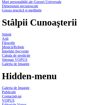
Mari personalităţi ale Gnozei Universale
Dimensiuni necunoscute
Gnoza practică şi meditaţie
Stâlpii Cunoaşterii
Ştiinţă
Artă
Filozofie
Mistică/Religie
Întrebări frecvente
Cabala de predicţie
Sitemap VOPUS
Galeria de Imagini
Hidden-menu
Galeria de Imagini
Publicaţii
Contactaţi-ne
VOPUS
Editoriale Vopus