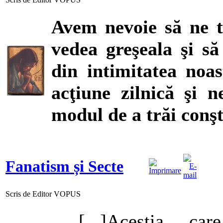
Avem nevoie să ne t
vedea greşeala şi s
din intimitatea noa
acţiune zilnică şi 
modul de a trăi conşti
Fanatism și Secte
Scris de Editor VOPUS
[...]Aceştia ca